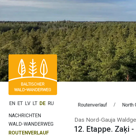
EN
ET
LV
LT
DE
RU
Routenverlauf
North 
NACHRICHTEN
12. Etappe. Zaķi
Das Nord-Gauja Waldgeb
WALD-WANDERWEG
12. Etappe. Zaķi -
ROUTENVERLAUF