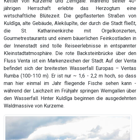
Kettler von Kurzeme und Zemgale. Während seiner 40-
jährigen Herrschaft erlebte das Herzogtum eine
wirtschaftliche Blütezeit. Die gepflasterten Straßen von
Kuldīga, alte Gebäude, Alekšupīte, der durch die Stadt fließt,
die St. Katharinenkirche mit Orgelkonzerten,
Gourmetrestaurants und einem bäuerlichen Feinkostladen in
der Innenstadt sind tolle Reiseerlebnisse in entspannter
Kleinstadtatmosphäre. Die rote Backsteinbrücke über den
Fluss Venta ist ein Markenzeichen der Stadt. Auf der Venta
befindet sich der breitesten Wasserfall Europas – Ventas
Rumba (100-110 m). Er ist nur ~ 1,6 - 2,2 m hoch, so dass
man hier einmal im Jahr fliegende Fische sehen kann -
während der Laichzeit im Frühjahr springen Wemgallen über
den Wasserfall. Hinter Kuldīga beginnen die ausgedehnten
Waldmassive von Kurzeme.