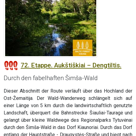
72. Etappe. Aukštiškiai – Dengtiltis.
Durch den fabelhaften Šimša-Wald
Dieser Abschnitt der Route verläuft über das Hochland der
Ost-Žemaitija. Der Wald-Wanderweg schlängelt sich auf
einer Länge von 5 km durch die landwirtschaftlich genutzte
Landschaft, überquert die Bahnstrecke Šiauliai-Tauragė und
gelangt über kleine Waldwege des Regionalparks Tytuvėnai
durch den Šimša-Wald in das Dorf Kiaunoriai. Durch das Dorf
entlang der Hauptstraße - Draugystės-Straße und biegt nach