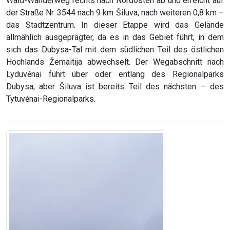
Wald-Wanderweg rechts nach Nordosten ab und erreicht auf
der Straße Nr. 3544 nach 9 km Šiluva, nach weiteren 0,8 km –
das Stadtzentrum. In dieser Etappe wird das Gelände
allmählich ausgeprägter, da es in das Gebiet führt, in dem
sich das Dubysa-Tal mit dem südlichen Teil des östlichen
Hochlands Žemaitija abwechselt. Der Wegabschnitt nach
Lyduvėnai führt über oder entlang des Regionalparks
Dubysa, aber Šiluva ist bereits Teil des nächsten – des
Tytuvėnai-Regionalparks.