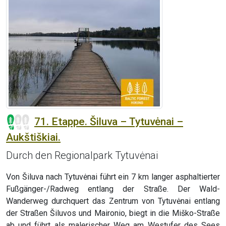
71. Etappe. Šiluva – Tytuvėnai –
Aukštiškiai.
Durch den Regionalpark Tytuvėnai
Von Šiluva nach Tytuvėnai führt ein 7 km langer asphaltierter
Fußgänger-/Radweg entlang der Straße. Der Wald-
Wanderweg durchquert das Zentrum von Tytuvėnai entlang
der Straßen Šiluvos und Maironio, biegt in die Miško-Straße
ab und führt als malerischer Weg am Westufer des Sees