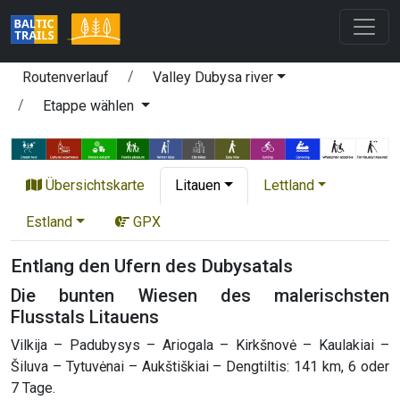
Routenverlauf
Valley Dubysa river
Etappe wählen
Übersichtskarte
Litauen
Lettland
Estland
GPX
Entlang den Ufern des Dubysatals
Die bunten Wiesen des malerischsten
Flusstals Litauens
Vilkija – Padubysys – Ariogala – Kirkšnovė – Kaulakiai –
Šiluva – Tytuvėnai – Aukštiškiai – Dengtiltis: 141 km, 6 oder
7 Tage.