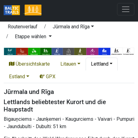
Routenverlauf
Jūrmala and Rīga
Etappe wählen
Übersichtskarte
Litauen
Lettland
Estland
GPX
Jūrmala und Rīga
Lettlands beliebtester Kurort und die
Haupstadt
Bigauņciems - Jaunķemeri - Kaugurciems - Vaivari - Pumpuri
- Jaundubulti - Dubulti: 51 km