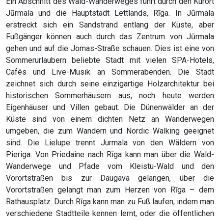
Ein Abschnitt des Wald-Wanderweges führt durch den Kurort
Jūrmala und die Hauptstadt Lettlands, Rīga. In Jūrmala
erstreckt sich ein Sandstrand entlang der Küste, aber
Fußgänger können auch durch das Zentrum von Jūrmala
gehen und auf die Jomas-Straße schauen. Dies ist eine von
Sommerurlaubern beliebte Stadt mit vielen SPA-Hotels,
Cafés und Live-Musik an Sommerabenden. Die Stadt
zeichnet sich durch seine einzigartige Holzarchitektur bei
historischen Sommerhäusern aus, noch heute werden
Eigenhäuser und Villen gebaut. Die Dünenwälder an der
Küste sind von einem dichten Netz an Wanderwegen
umgeben, die zum Wandern und Nordic Walking geeignet
sind. Die Lielupe trennt Jurmala von den Wäldern von
Pieriga. Von Priedaine nach Rīga kann man über die Wald-
Wanderwege und Pfade vom Kleistu-Wald und den
Vorortstraßen bis zur Daugava gelangen, über die
Vorortstraßen gelangt man zum Herzen von Rīga – dem
Rathausplatz. Durch Rīga kann man zu Fuß laufen, indem man
verschiedene Stadtteile kennen lernt, oder die öffentlichen