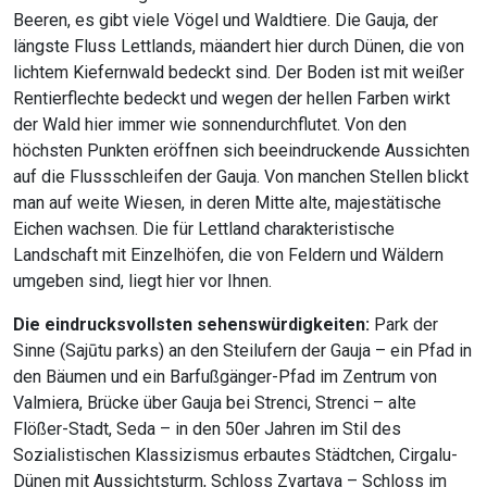
Beeren, es gibt viele Vögel und Waldtiere. Die Gauja, der
längste Fluss Lettlands, mäandert hier durch Dünen, die von
lichtem Kiefernwald bedeckt sind. Der Boden ist mit weißer
Rentierflechte bedeckt und wegen der hellen Farben wirkt
der Wald hier immer wie sonnendurchflutet. Von den
höchsten Punkten eröffnen sich beeindruckende Aussichten
auf die Flussschleifen der Gauja. Von manchen Stellen blickt
man auf weite Wiesen, in deren Mitte alte, majestätische
Eichen wachsen. Die für Lettland charakteristische
Landschaft mit Einzelhöfen, die von Feldern und Wäldern
umgeben sind, liegt hier vor Ihnen.
Die eindrucksvollsten sehenswürdigkeiten:
Park der
Sinne (Sajūtu parks) an den Steilufern der Gauja – ein Pfad in
den Bäumen und ein Barfußgänger-Pfad im Zentrum von
Valmiera, Brücke über Gauja bei Strenci, Strenci – alte
Flößer-Stadt, Seda – in den 50er Jahren im Stil des
Sozialistischen Klassizismus erbautes Städtchen, Cirgalu-
Dünen mit Aussichtsturm, Schloss Zvartava – Schloss im