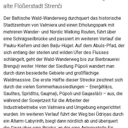
alte Flößerstadt Strenči
Der Baltische Wald-Wanderweg durchquert das historische
Stadtzentrum von Valmiera und einen Erholungspark mit
mehreren Wander- und Nordic Walking Routen, führt über
eine Schrägseilbrücke und passiert im weiteren Verlauf die
Pauku-Kiefern und den Baiļu-Hügel. Auf dem Abuls-Pfad, der
sich entlang der steilen und wilden Ufer des Flusses
schlängelt, geht der Wald-Wanderweg bis zur Bierbrauerei
Brenguļi weiter. Hinter der Siedlung Pūpoli wandert man
durch dünn besiedelte Gebiete und großflächige
Waldmassive. Die erste Hälfte dieser Strecke zeichnet sich
durch die vielen Sommerhaussiedlungen – Enerģētiķis,
Saulītes, Sprīdītis, Gaujmaļi, Pūpoli und Gaujaslāči – aus, die
während der Sowjetzeit für die Arbeiter der
Industriebetriebe von Valmiera und Umgebung eingerichtet
wurden. Im weiteren Verlauf führt der Weg bei Ūdriņas durch
ein Altarm-Labyrinth, biegt dann nördlich ab und überquert
die Gauja über eine Brücke, an der eine Anlegestelle für