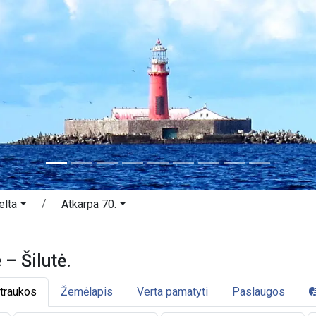
elta
Atkarpa 70.
nė – Šilutė. Nemuno delta.
– Šilutė.
traukos
Žemėlapis
Verta pamatyti
Paslaugos