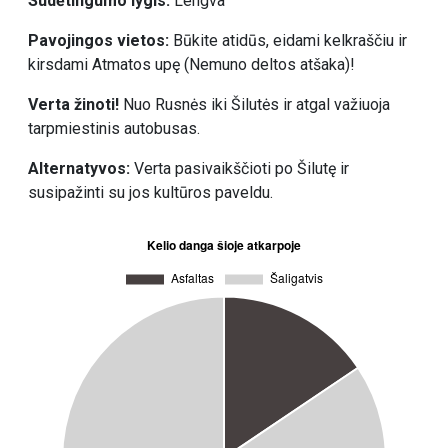
Sudėtingumo lygis:
Lengva
Pavojingos vietos:
Būkite atidūs, eidami kelkraščiu ir
kirsdami Atmatos upę (Nemuno deltos atšaka)!
Verta žinoti!
Nuo Rusnės iki Šilutės ir atgal važiuoja
tarpmiestinis autobusas.
Alternatyvos:
Verta pasivaikščioti po Šilutę ir
susipažinti su jos kultūros paveldu.