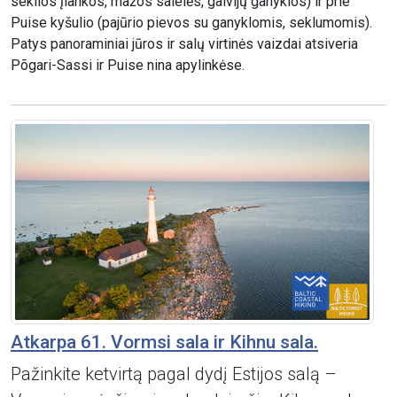
seklios įlankos, mažos salelės, galvijų ganyklos) ir prie
Puise kyšulio (pajūrio pievos su ganyklomis, seklumomis).
Patys panoraminiai jūros ir salų virtinės vaizdai atsiveria
Põgari-Sassi ir Puise nina apylinkėse.
Atkarpa 61. Vormsi sala ir Kihnu sala.
Pažinkite ketvirtą pagal dydį Estijos salą –