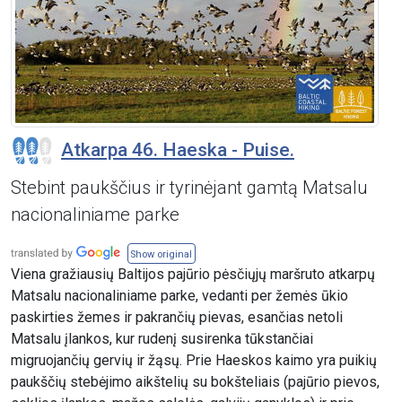
Atkarpa 46. Haeska - Puise.
Stebint paukščius ir tyrinėjant gamtą Matsalu
nacionaliniame parke
Show original
Viena gražiausių Baltijos pajūrio pėsčiųjų maršruto atkarpų
Matsalu nacionaliniame parke, vedanti per žemės ūkio
paskirties žemes ir pakrančių pievas, esančias netoli
Matsalu įlankos, kur rudenį susirenka tūkstančiai
migruojančių gervių ir žąsų. Prie Haeskos kaimo yra puikių
paukščių stebėjimo aikštelių su bokšteliais (pajūrio pievos,