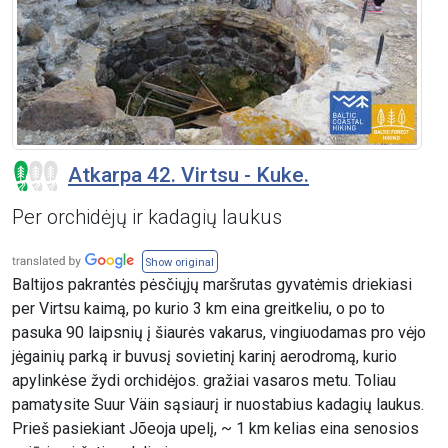
Atkarpa 42. Virtsu - Kuke.
Per orchidėjų ir kadagių laukus
Show original
Baltijos pakrantės pėsčiųjų maršrutas gyvatėmis driekiasi
per Virtsu kaimą, po kurio 3 km eina greitkeliu, o po to
pasuka 90 laipsnių į šiaurės vakarus, vingiuodamas pro vėjo
jėgainių parką ir buvusį sovietinį karinį aerodromą, kurio
apylinkėse žydi orchidėjos. gražiai vasaros metu. Toliau
pamatysite Suur Väin sąsiaurį ir nuostabius kadagių laukus.
Prieš pasiekiant Jõeoja upelį, ~ 1 km kelias eina senosios