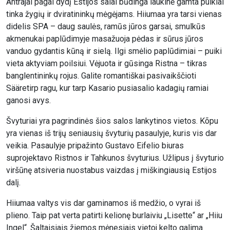
Antrajai pagal dydį Estijos salai būdinga laukinė gamta puikiai
tinka žygių ir dviratininkų mėgėjams. Hiiumaa yra tarsi vienas
didelis SPA – daug saulės, ramūs jūros garsai, smulkūs
akmenukai paplūdimyje masažuoja pėdas ir sūrus jūros
vanduo gydantis kūną ir sielą. Ilgi smėlio paplūdimiai – puiki
vieta aktyviam poilsiui. Vėjuota ir gūsinga Ristna – tikras
banglentininkų rojus. Galite romantiškai pasivaikščioti
Sääretirp ragu, kur tarp Kasario pusiasalio kadagių ramiai
ganosi avys.
Švyturiai yra pagrindinės šios salos lankytinos vietos. Kõpu
yra vienas iš trijų seniausių švyturių pasaulyje, kuris vis dar
veikia. Pasaulyje pripažinto Gustavo Eifelio biuras
suprojektavo Ristnos ir Tahkunos švyturius. Užlipus į švyturio
viršūnę atsiveria nuostabus vaizdas į miškingiausią Estijos
dalį.
Hiiumaa valtys vis dar gaminamos iš medžio, o vyrai iš
plieno. Taip pat verta patirti kelionę burlaiviu „Lisette“ ar „Hiiu
Ingel“. Šaltaisiais žiemos mėnesiais vietoj kelto galima