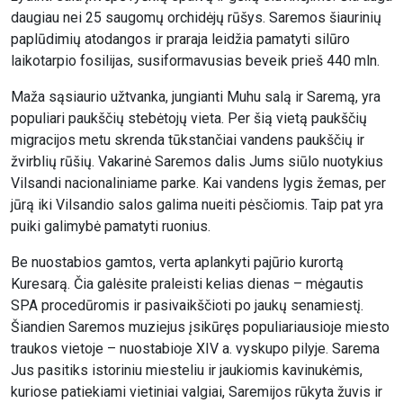
daugiau nei 25 saugomų orchidėjų rūšys. Saremos šiaurinių
paplūdimių atodangos ir praraja leidžia pamatyti silūro
laikotarpio fosilijas, susiformavusias beveik prieš 440 mln.
Maža sąsiaurio užtvanka, jungianti Muhu salą ir Saremą, yra
populiari paukščių stebėtojų vieta. Per šią vietą paukščių
migracijos metu skrenda tūkstančiai vandens paukščių ir
žvirblių rūšių. Vakarinė Saremos dalis Jums siūlo nuotykius
Vilsandi nacionaliniame parke. Kai vandens lygis žemas, per
jūrą iki Vilsandio salos galima nueiti pėsčiomis. Taip pat yra
puiki galimybė pamatyti ruonius.
Be nuostabios gamtos, verta aplankyti pajūrio kurortą
Kuresarą. Čia galėsite praleisti kelias dienas – mėgautis
SPA procedūromis ir pasivaikščioti po jaukų senamiestį.
Šiandien Saremos muziejus įsikūręs populiariausioje miesto
traukos vietoje – nuostabioje XIV a. vyskupo pilyje. Sarema
Jus pasitiks istoriniu miesteliu ir jaukiomis kavinukėmis,
kuriose patiekiami vietiniai valgiai, Saremijos rūkyta žuvis ir