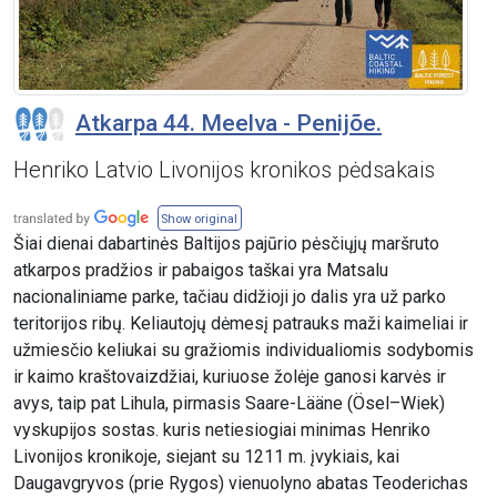
Atkarpa 44. Meelva - Penijõe.
Henriko Latvio Livonijos kronikos pėdsakais
Show original
Šiai dienai dabartinės Baltijos pajūrio pėsčiųjų maršruto
atkarpos pradžios ir pabaigos taškai yra Matsalu
nacionaliniame parke, tačiau didžioji jo dalis yra už parko
teritorijos ribų. Keliautojų dėmesį patrauks maži kaimeliai ir
užmiesčio keliukai su gražiomis individualiomis sodybomis
ir kaimo kraštovaizdžiai, kuriuose žolėje ganosi karvės ir
avys, taip pat Lihula, pirmasis Saare-Lääne (Ösel–Wiek)
vyskupijos sostas. kuris netiesiogiai minimas Henriko
Livonijos kronikoje, siejant su 1211 m. įvykiais, kai
Daugavgryvos (prie Rygos) vienuolyno abatas Teoderichas