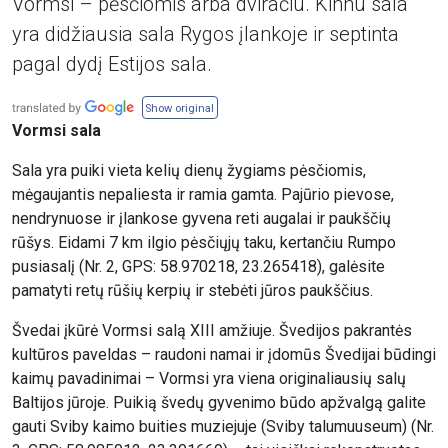
Vormsi – pėsčiomis arba dviračiu. Kihnu sala
yra didžiausia sala Rygos įlankoje ir septinta
pagal dydį Estijos sala.
Show original
Vormsi sala
Sala yra puiki vieta kelių dienų žygiams pėsčiomis,
mėgaujantis nepaliesta ir ramia gamta. Pajūrio pievose,
nendrynuose ir įlankose gyvena reti augalai ir paukščių
rūšys. Eidami 7 km ilgio pėsčiųjų taku, kertančiu Rumpo
pusiasalį (Nr. 2, GPS: 58.970218, 23.265418), galėsite
pamatyti retų rūšių kerpių ir stebėti jūros paukščius.
Švedai įkūrė Vormsi salą XIII amžiuje. Švedijos pakrantės
kultūros paveldas – raudoni namai ir įdomūs Švedijai būdingi
kaimų pavadinimai – Vormsi yra viena originaliausių salų
Baltijos jūroje. Puikią švedų gyvenimo būdo apžvalgą galite
gauti Sviby kaimo buities muziejuje (Sviby talumuuseum) (Nr.