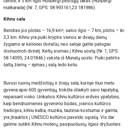
centre, ir 3 km ilgio Huitbergi pėsčiųjų takas (Huitbergi
matkarada) (Nr. 7, GPS: 58.993161,23.181986).
Kihnu sala
Bendras jos plotas – 16,9 km², salos ilgis – 7 km, plotis – iki
3,3 km. Kihnu yra puiki kryptis vienos ar dviejų dienų
žygiams ar kelionei dviračiu, nes saloje galite patogiai
išsinuomoti dviratį. Keltų eismas į Kihnu uostą (Nr. 1, GPS:
58.14095, 24.01846.) vyksta iš Munalų uosto. Puiki patirtis
šaltą žiemą – ėjimas į salą ledo keliu.
Buvusi ruonių medžiotojų ir žvejų sala, kurioje šiuo metu
gyvena apie 600 gyventojų, trokšta išlaikyti savo tapatybę,
nepaisant visko. Unikalios Kihnu kultūros erdvės ypatybės,
kaip bendruomenės gyvenimo būdas, įvairios kultūros
tradicijos, kihnu kalba, muzika, tautiniai kostiumai ir gamta,
yra įtrauktos į UNESCO kultūros paveldo sąrašą. Vis dar
galime sutikti Kihnu moterų, pasipuošusių ilgais dryžuotais