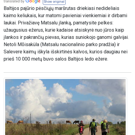
Show original
Baltijos pajūrio pėsčiųjų maršrutas driekiasi nedideliais
kaimo keliukais, kur matomi pavieniai vienkiemiai ir dirbami
laukai. Privažiavę Matsalu įlanką, pamatysite pelkes:
užaugusius ežerus, kurie kadaise atsiskyrė nuo jūros kaip
įlankos ir pakrančių pievas, kurias suniokojo ganomi galvijai.
Netoli Mõisaküla (Matsalu nacionalinio parko pradžia) ir
Salevere kaimų iškyla išskirtinės kalvos, kurios daugiau nei
prieš 10 000 metų buvo salos Baltijos ledo ežere.