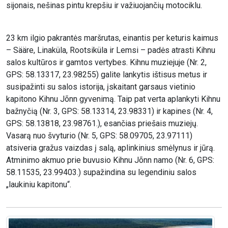
sijonais, nešinas pintu krepšiu ir važiuojančių motociklu.
23 km ilgio pakrantės maršrutas, einantis per keturis kaimus
– Sääre, Linaküla, Rootsiküla ir Lemsi – padės atrasti Kihnu
salos kultūros ir gamtos vertybes. Kihnu muziejuje (Nr. 2,
GPS: 58.13317, 23.98255) galite lankytis ištisus metus ir
susipažinti su salos istorija, įskaitant garsaus vietinio
kapitono Kihnu Jõnn gyvenimą. Taip pat verta aplankyti Kihnu
bažnyčią (Nr. 3, GPS: 58.13314, 23.98331) ir kapines (Nr. 4,
GPS: 58.13818, 23.98761.), esančias priešais muziejų.
Vasarą nuo švyturio (Nr. 5, GPS: 58.09705, 23.97111)
atsiveria gražus vaizdas į salą, aplinkinius smėlynus ir jūrą.
Atminimo akmuo prie buvusio Kihnu Jõnn namo (Nr. 6, GPS:
58.11535, 23.99403.) supažindina su legendiniu salos
„laukiniu kapitonu“.