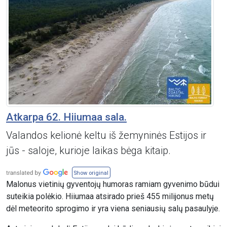
Atkarpa 62. Hiiumaa sala.
Valandos kelionė keltu iš žemyninės Estijos ir
jūs - saloje, kurioje laikas bėga kitaip.
Show original
Malonus vietinių gyventojų humoras ramiam gyvenimo būdui
suteikia polėkio. Hiiumaa atsirado prieš 455 milijonus metų
dėl meteorito sprogimo ir yra viena seniausių salų pasaulyje.