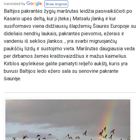
Show original
Baltijos pakrantės žygių maršrutas leidžia pasivaikščioti po
Kasario upės deltą, kur ji įteka į Matsalu įlanką ir kur
susiformavo viena didžiausių šlapžemių Šiaurės Europoje su
dideliais nendrių laukais, pakrantės pievomis, ežerais ir
vandeniu iš seklios įlankos. , yra svarbi migruojančių
paukščių lizdų ir sustojimo vieta. Maršrutas daugiausia veda
per dirbamos žemės kraštovaizdžius ir mažus kaimelius.
Kirblos apylinkėse galite pamatyti reljefo aukštį, kuris yra
buvusi Baltijos ledo ežero sala su senovine pakrante
šiaurėje.