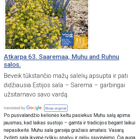
Atkarpa 63. Saaremaa, Muhu and Ruhnu
salos.
Beveik tūkstančio mažų salelių apsupta ir pati
didžiausia Estijos sala – Sarema – garbingai
užsitarnavo savo vardą.
Show original
Po pusvalandžio kelionės keltu pasiekus Muhu salą apima
jausmas, kad laikas sustojo – gamta ir tradicijos bėgant laikui
nepasikeitė. Muhu sala garsėja gražiais amatais. Vasarą
žydinti sala įkvėpė ryškių spalvų ir gėlių siuvinėjimo. Čia auga