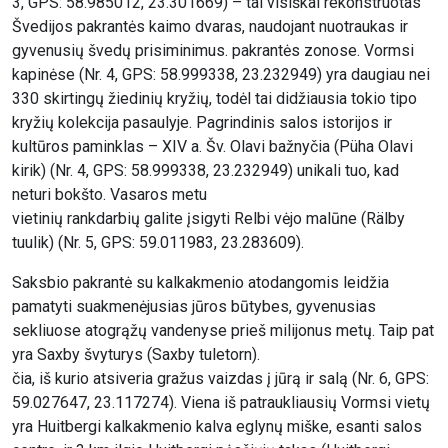
3, GPS: 58.985012, 23.301669) – tai visiškai rekonstruotas
Švedijos pakrantės kaimo dvaras, naudojant nuotraukas ir
gyvenusių švedų prisiminimus. pakrantės zonose. Vormsi
kapinėse (Nr. 4, GPS: 58.999338, 23.232949) yra daugiau nei
330 skirtingų žiedinių kryžių, todėl tai didžiausia tokio tipo
kryžių kolekcija pasaulyje. Pagrindinis salos istorijos ir
kultūros paminklas – XIV a. Šv. Olavi bažnyčia (Püha Olavi
kirik) (Nr. 4, GPS: 58.999338, 23.232949) unikali tuo, kad
neturi bokšto. Vasaros metu
vietinių rankdarbių galite įsigyti Relbi vėjo malūne (Rälby
tuulik) (Nr. 5, GPS: 59.011983, 23.283609).
Saksbio pakrantė su kalkakmenio atodangomis leidžia
pamatyti suakmenėjusias jūros būtybes, gyvenusias
sekliuose atogrąžų vandenyse prieš milijonus metų. Taip pat
yra Saxby švyturys (Saxby tuletorn).
čia, iš kurio atsiveria gražus vaizdas į jūrą ir salą (Nr. 6, GPS:
59.027647, 23.117274). Viena iš patraukliausių Vormsi vietų
yra Huitbergi kalkakmenio kalva eglynų miške, esanti salos