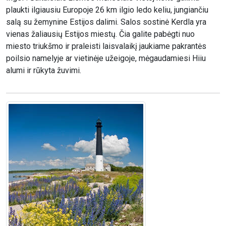
plaukti ilgiausiu Europoje 26 km ilgio ledo keliu, jungiančiu
salą su žemynine Estijos dalimi. Salos sostinė Kerdla yra
vienas žaliausių Estijos miestų. Čia galite pabėgti nuo
miesto triukšmo ir praleisti laisvalaikį jaukiame pakrantės
poilsio namelyje ar vietinėje užeigoje, mėgaudamiesi Hiiu
alumi ir rūkyta žuvimi.