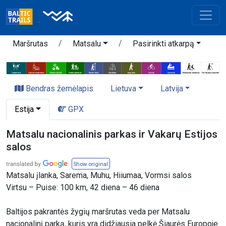
Maršrutas
Matsalu
Pasirinkti atkarpą
Bendras žemėlapis
Lietuva
Latvija
Estija
GPX
Matsalu nacionalinis parkas ir Vakarų Estijos
salos
Show original
Matsalu įlanka, Sarema, Muhu, Hiiumaa, Vormsi salos
Virtsu – Puise: 100 km, 42 diena – 46 diena
Baltijos pakrantės žygių maršrutas veda per Matsalu
nacionalinį parką, kuris yra didžiausia pelkė Šiaurės Europoje.