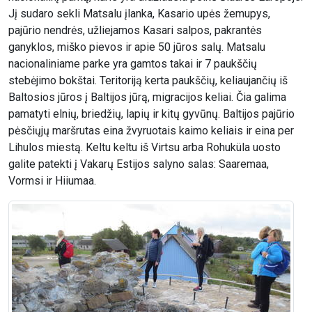
Jį sudaro sekli Matsalu įlanka, Kasario upės žemupys,
pajūrio nendrės, užliejamos Kasari salpos, pakrantės
ganyklos, miško pievos ir apie 50 jūros salų. Matsalu
nacionaliniame parke yra gamtos takai ir 7 paukščių
stebėjimo bokštai. Teritoriją kerta paukščių, keliaujančių iš
Baltosios jūros į Baltijos jūrą, migracijos keliai. Čia galima
pamatyti elnių, briedžių, lapių ir kitų gyvūnų. Baltijos pajūrio
pėsčiųjų maršrutas eina žvyruotais kaimo keliais ir eina per
Lihulos miestą. Keltu keltu iš Virtsu arba Rohuküla uosto
galite patekti į Vakarų Estijos salyno salas: Saaremaa,
Vormsi ir Hiiumaa.