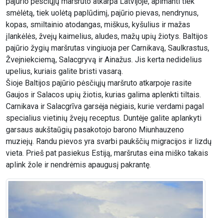
pajūrio pėsčiųjų maršruto atkarpa Latvijoje, apimanti tiek
smėlėtą, tiek uolėtą paplūdimį, pajūrio pievas, nendrynus,
kopas, smiltainio atodangas, miškus, kyšulius ir mažas
įlankėlės, žvejų kaimelius, aludes, mažų upių žiotys. Baltijos
pajūrio žygių maršrutas vingiuoja per Carnikavą, Saulkrastus,
Žvejniekciemą, Salacgryvą ir Ainažus. Jis kerta nedidelius
upelius, kuriais galite bristi vasarą.
Šioje Baltijos pajūrio pėsčiųjų maršruto atkarpoje rasite
Gaujos ir Salacos upių žiotis, kurias galima aplenkti tiltais.
Carnikava ir Salacgrīva garsėja nėgiais, kurie verdami pagal
specialius vietinių žvejų receptus. Duntėje galite aplankyti
garsaus aukštaūgių pasakotojo barono Miunhauzeno
muziejų. Randu pievos yra svarbi paukščių migracijos ir lizdų
vieta. Prieš pat pasiekus Estiją, maršrutas eina miško takais
aplink žole ir nendrėmis apaugusį pakrantę.