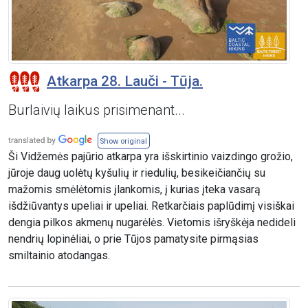
Atkarpa 28. Lauči - Tūja.
Burlaivių laikus prisimenant...
Show original
Ši Vidžemės pajūrio atkarpa yra išskirtinio vaizdingo grožio,
jūroje daug uolėtų kyšulių ir riedulių, besikeičiančių su
mažomis smėlėtomis įlankomis, į kurias įteka vasarą
išdžiūvantys upeliai ir upeliai. Retkarčiais paplūdimį visiškai
dengia pilkos akmenų nugarėlės. Vietomis išryškėja nedideli
nendrių lopinėliai, o prie Tūjos pamatysite pirmąsias
smiltainio atodangas.