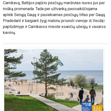
Carnikavą, Baltijos pajūrio pėsčiųjų maršrutas nuves jus per
mišką promenada. Tada per užtvanką pasivaikščiojama
aplink Senąją Gaują ir pasiekiamas pėsčiųjų tiltas per Gaują.
Pradedant ir baigiant žygį malonu prisėsti vienoje iš Vecāķi
paplūdimyje ir Carnikavos mieste esančių užeigų ir vasaros
kavinių.