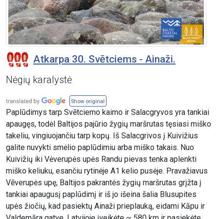
Atkarpa 30. Svētciems - Ainaži.
Nėgių karalystė
Show original
Paplūdimys tarp Svētciemo kaimo ir Salacgryvos yra tankiai
apaugęs, todėl Baltijos pajūrio žygių maršrutas tęsiasi miško
takeliu, vingiuojančiu tarp kopų. Iš Salacgrivos į Kuivižius
galite nuvykti smėlio paplūdimiu arba miško takais. Nuo
Kuivižių iki Vėverupės upės Randu pievas tenka aplenkti
miško keliuku, esančiu rytinėje A1 kelio pusėje. Pravažiavus
Vēverupės upę, Baltijos pakrantės žygių maršrutas grįžta į
tankiai apaugusį paplūdimį ir iš jo išeina šalia Blusupites
upės žiočių, kad pasiektų Ainaži prieplauką, eidami Kāpu ir
Valdemāra gatve. Latvijoje įveikėte ~ 580 km ir pasiekėte