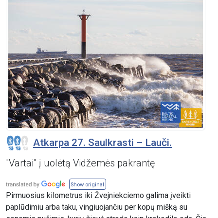
Atkarpa 27. Saulkrasti – Lauči.
"Vartai" į uolėtą Vidžemės pakrantę
Show original
Pirmuosius kilometrus iki Žvejniekciemo galima įveikti
paplūdimiu arba taku, vingiuojančiu per kopų mišką su