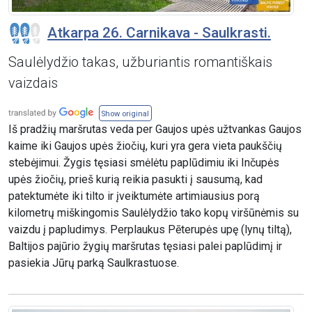
Atkarpa 26. Carnikava - Saulkrasti.
Saulėlydžio takas, užburiantis romantiškais
vaizdais
Show original
Iš pradžių maršrutas veda per Gaujos upės užtvankas Gaujos
kaime iki Gaujos upės žiočių, kuri yra gera vieta paukščių
stebėjimui. Žygis tęsiasi smėlėtu paplūdimiu iki Inčupės
upės žiočių, prieš kurią reikia pasukti į sausumą, kad
patektumėte iki tilto ir įveiktumėte artimiausius porą
kilometrų miškingomis Saulėlydžio tako kopų viršūnėmis su
vaizdu į papludimys. Perplaukus Pēterupės upę (lynų tiltą),
Baltijos pajūrio žygių maršrutas tęsiasi palei paplūdimį ir
pasiekia Jūrų parką Saulkrastuose.