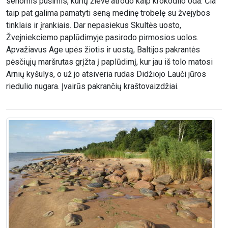
senomis pušimis, kurių žievė atrodo kaip krokodilo oda. Čia
taip pat galima pamatyti seną medinę trobelę su žvejybos
tinklais ir įrankiais. Dar nepasiekus Skultės uosto,
Žvejniekciemo paplūdimyje pasirodo pirmosios uolos.
Apvažiavus Age upės žiotis ir uostą, Baltijos pakrantės
pėsčiųjų maršrutas grįžta į paplūdimį, kur jau iš tolo matosi
Arnių kyšulys, o už jo atsiveria rudas Didžiojo Lauči jūros
riedulio nugara. Įvairūs pakrančių kraštovaizdžiai.