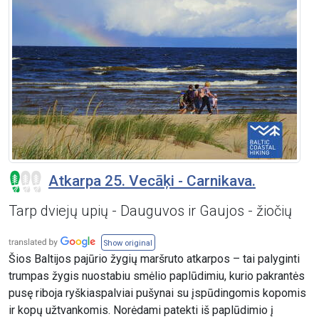
Atkarpa 25. Vecāķi - Carnikava.
Tarp dviejų upių - Dauguvos ir Gaujos - žiočių
Show original
Šios Baltijos pajūrio žygių maršruto atkarpos – tai palyginti
trumpas žygis nuostabiu smėlio paplūdimiu, kurio pakrantės
pusę riboja ryškiaspalviai pušynai su įspūdingomis kopomis
ir kopų užtvankomis. Norėdami patekti iš paplūdimio į