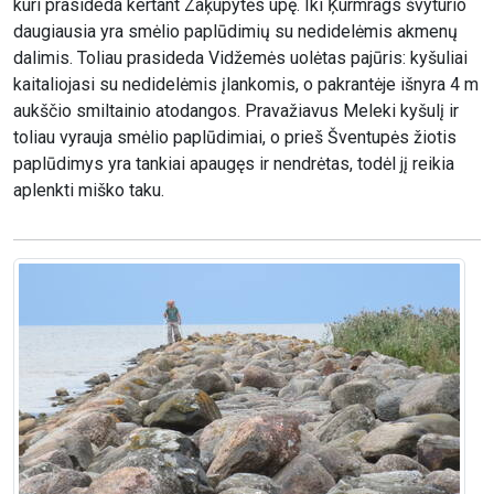
kuri prasideda kertant Zaķupytės upę. Iki Ķurmrags švyturio
daugiausia yra smėlio paplūdimių su nedidelėmis akmenų
dalimis. Toliau prasideda Vidžemės uolėtas pajūris: kyšuliai
kaitaliojasi su nedidelėmis įlankomis, o pakrantėje išnyra 4 m
aukščio smiltainio atodangos. Pravažiavus Meleki kyšulį ir
toliau vyrauja smėlio paplūdimiai, o prieš Šventupės žiotis
paplūdimys yra tankiai apaugęs ir nendrėtas, todėl jį reikia
aplenkti miško taku.