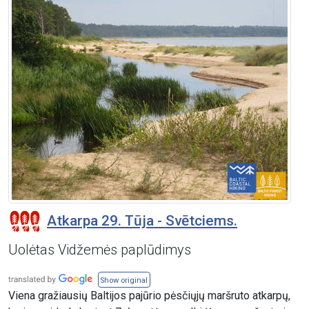
Atkarpa 29. Tūja - Svētciems.
Uolėtas Vidžemės paplūdimys
Show original
Viena gražiausių Baltijos pajūrio pėsčiųjų maršruto atkarpų,