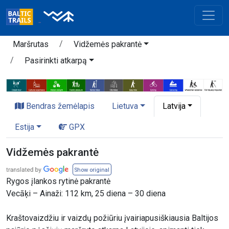
Maršrutas
Vidžemės pakrantė
Pasirinkti atkarpą
Bendras žemėlapis
Lietuva
Latvija
Estija
GPX
Vidžemės pakrantė
Show original
Rygos įlankos rytinė pakrantė
Vecāķi – Ainaži: 112 km, 25 diena – 30 diena
Kraštovaizdžiu ir vaizdų požiūriu įvairiapusiškiausia Baltijos