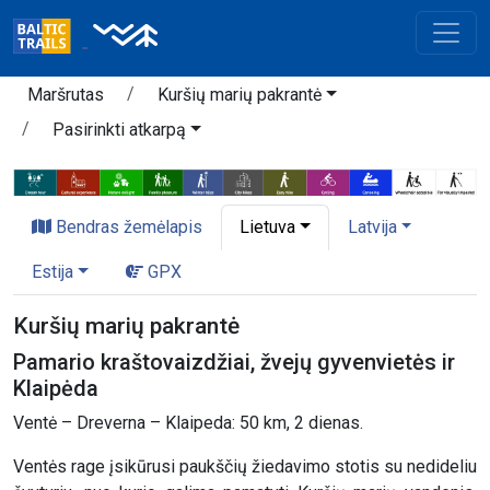
Maršrutas
Kuršių marių pakrantė
Pasirinkti atkarpą
Bendras žemėlapis
Lietuva
Latvija
Estija
GPX
Kuršių marių pakrantė
Pamario kraštovaizdžiai, žvejų gyvenvietės ir
Klaipėda
Ventė – Dreverna – Klaipeda: 50 km, 2 dienas.
Ventės rage įsikūrusi paukščių žiedavimo stotis su nedideliu