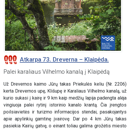
Atkarpa 73. Dreverna – Klaipėda.
Palei karaliaus Vilhelmo kanalą į Klaipėdą
Už Drevernos kaimo Jūrų takas Priekulės keliu (Nr. 2206)
kerta Drevernos upę, Klišupę ir Karaliaus Vilhelmo kanalą, už
kurio sukasi į kairę ir 9 km kaip medžių lapija padengta alėja
vingiuoja palei rytinį istorinio kanalo krantą. Čia įrengtos
poilsiavietės ir turizmo informacijos stendai, pasakojantys
apie apylinkių gamtinę įvairovę. Dar po 4 km Jūrų takas
pasiekia Kairių gatvę, o einant toliau galima grožėtis miesto