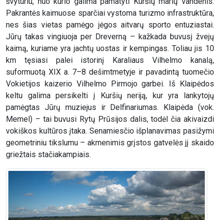
švyturiu, nuo kurio galima pamatyti Kuršių marių vandenis.
Pakrantės kaimuose sparčiai vystoma turizmo infrastruktūra,
nes šias vietas pamėgo jėgos aitvarų sporto entuziastai.
Jūrų takas vingiuoja per Dreverną – kažkada buvusį žvejų
kaimą, kuriame yra jachtų uostas ir kempingas. Toliau jis 10
km tęsiasi palei istorinį Karaliaus Vilhelmo kanalą,
suformuotą XIX a. 7–8 dešimtmetyje ir pavadintą tuomečio
Vokietijos kaizerio Vilhelmo Pirmojo garbei. Iš Klaipėdos
keltu galima persikelti į Kuršių neriją, kur yra lankytojų
pamėgtas Jūrų muziejus ir Delfinariumas. Klaipėda (vok.
Memel) – tai buvusi Rytų Prūsijos dalis, todėl čia akivaizdi
vokiškos kultūros įtaka. Senamiesčio išplanavimas pasižymi
geometriniu tikslumu – akmenimis grįstos gatvelės jį skaido
griežtais stačiakampiais.