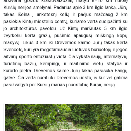
atsiveria gražūs kraštovaizdžiai, matyti 8–10 km nutolę
Kuršių nerijos smėlynai. Padarius apie 3 km ilgio lanką, Jūrų
takas išeina į ankstesnį kelią ir paėjus maždaug 2 km
pasiekia Kintų miestelio centrą, kuriame verta susipažinti su
jo architektūros paveldu. Už Kintų maršrutas 5 km ilgio
žvyrkeliu kerta gražų, pušimis apaugusį miškingą kopų
masyvą. Likus 3 km iki Drevernos kaimo Jūrų takas kerta
Svencelę, kuri yra mėgstamiausia Lietuvos buriuotojų ir jėgos
aitvarų sporto entuziastų vieta. Čia vyksta naujų, alternatyvių
turistinių bazių, kempingų ir maitinimo vietų statyba ir
kurorto plėtra. Drevernos kaime Jūrų takas pasisuka Bangų
gatve. Čia verta nueiti iki Drevernos uosto, iš kur vėl galima
pasižvalgyti per Kuršių marias į nuostabią Kuršių neriją.