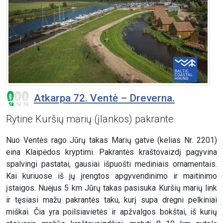
Atkarpa 72. Ventė – Dreverna.
Rytine Kuršių marių (įlankos) pakrante
Nuo Ventės rago Jūrų takas Marių gatve (kelias Nr. 2201)
eina Klaipėdos kryptimi. Pakrantės kraštovaizdį pagyvina
spalvingi pastatai, gausiai išpuošti mediniais ornamentais.
Kai kuriuose iš jų įrengtos apgyvendinimo ir maitinimo
įstaigos. Nuėjus 5 km Jūrų takas pasisuka Kuršių marių link
ir tęsiasi mažu pakrantės taku, kurį supa drėgni pelkiniai
miškai. Čia yra poilsiavietės ir apžvalgos bokštai, iš kurių