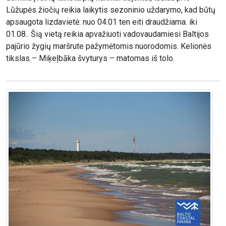
Lūžupės žiočių reikia laikytis sezoninio uždarymo, kad būtų
apsaugota lizdavietė: nuo 04.01 ten eiti draudžiama. iki
01.08.. Šią vietą reikia apvažiuoti vadovaudamiesi Baltijos
pajūrio žygių maršrute pažymėtomis nuorodomis. Kelionės
tikslas – Miķeļbāka švyturys – matomas iš tolo.