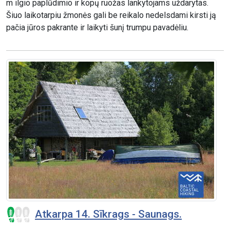
m ilgio paplūdimio ir kopų ruožas lankytojams uždarytas.
Šiuo laikotarpiu žmonės gali be reikalo nedelsdami kirsti ją
pačia jūros pakrante ir laikyti šunį trumpu pavadėliu.
Atkarpa 14. Sīkrags - Saunags.