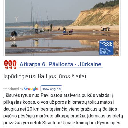
Atkarpa 6. Pāvilosta - Jūrkalne.
Įspūdingiausi Baltijos jūros šlaitai
Show original
Į šiaurės rytus nuo Pavilostos atsiveria puikūs vaizdai į
pilkąsias kopas, o vos už poros kilometrų toliau matosi
daugiau nei 20 km besitęsiančio vieno gražiausių Baltijos
pajūrio pėsčiųjų maršruto atkarpų pradžia. Įdomiausias blefų
peizažas yra netoli Strante ir Ulmale kaimų bei Ryvos upės