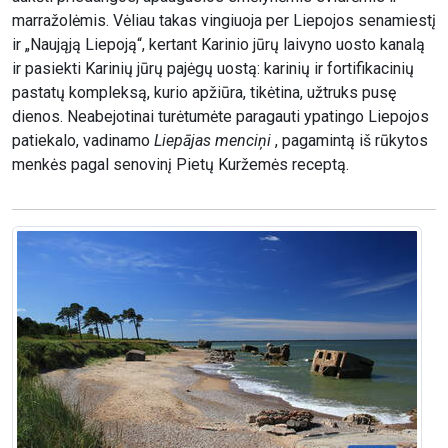
marražolėmis. Vėliau takas vingiuoja per Liepojos senamiestį
ir „Naująją Liepoją“, kertant Karinio jūrų laivyno uosto kanalą
ir pasiekti Karinių jūrų pajėgų uostą: karinių ir fortifikacinių
pastatų kompleksą, kurio apžiūra, tikėtina, užtruks pusę
dienos. Neabejotinai turėtumėte paragauti ypatingo Liepojos
patiekalo, vadinamo
Liepājas menciņi
, pagamintą iš rūkytos
menkės pagal senovinį Pietų Kuržemės receptą.