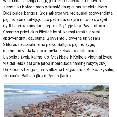
vadinama Didžiąja bangų jūra. Nuo Latvijos ir Lietuvos
sienos iki Kolkos rago pakrantė daugiausia smėlėta. Nors
Didžiosios bangos jūros atkarpa yra rečiausiai apgyvendinta
pajūrio zona Latvijoje, tuo pat metu čia yra ir trečias pagal
dydį Latvijos miestas Liepoja. Pajūryje tarp Pavilostos ir
Sarnatės prieš akis iškyla blefai. Kaimai ramūs ir retai
apgyvendinti, dauguma jų gyventojų gyvena tik vasarą.
Slīterės nacionaliniame parke Baltijos pajūrio žygių
maršrutas veda kaimo ir miško keliais per istorinius
Livonijos žvejų kaimelius. Mazirbėje ir Kolkoje vietiniai žvejai
vis dar leidžiasi prie jūros ir parduoda naminę rūkytą žuvį.
Didžiosios bangos jūros atkarpa baigiasi ties Kolkos kyšuliu,
skiriančiu Baltijos jūrą ir Rygos įlanką.