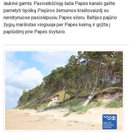
laukinė gamta. Pasivaikščioję šalia Papės kanalo galite
pamatyti tipišką Piejūros žemumos kraštovaizdį su
nendrynuose pasislėpusiu Papės ežeru. Baltijos pajūrio
žygių maršrutas vingiuoja per Papės kaimą ir grįžta į
paplūdimį prie Papės švyturio.