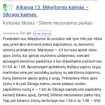
Atkarpa 13. Miķeļtornis kaimas –
Sīkrags kaimas.
Kelionės tikslas - Slitere nacionalinis parkas
Show original
Pradedant nuo Miķeļtornio iki posūkio link lyno tilto per Irbės
upę, prieš akis atsiveria platus paplūdimys su žemomis,
retomis prietakomis. Maršrutas ~ 4,5 km eina aplink Irbės
upės žiotis, kur galioja sezoninis uždarymas, siekiant
apsaugoti perinčius paukščius ir kur draudžiama įvažiuoti nuo
01.04. iki 1.08. Apvažiuojant aplinkkeliu Baltijos pajūrio žygių
maršrutas eina per nuostabų pušyną su aukštomis kopomis,
kurių šlaituose gausu grybų ir uogų. Pravažiavę Irbės upės
žiotis ir iki pat Sīkrags kaimo, rasite plataus smėlio
paplūdimio ruožą ir ~ 1 km iki Sīkrags pamatysite paplūdimį
kertantį Ķikans upelį, žymintį Slīterės nacionalinio parko ribą.
Taip pat Ķikanos žiočių teritorijoje nuo 1.04 d. iki 1.08. ~ 600