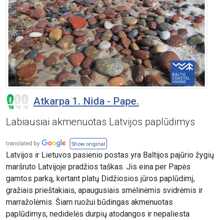
Atkarpa 1. Nida - Pape.
Labiausiai akmenuotas Latvijos paplūdimys
Show original
Latvijos ir Lietuvos pasienio postas yra Baltijos pajūrio žygių
maršruto Latvijoje pradžios taškas. Jis eina per Papės
gamtos parką, kertant platų Didžiosios jūros paplūdimį,
gražiais prieštakiais, apaugusiais smėlinėmis svidrėmis ir
marražolėmis. Šiam ruožui būdingas akmenuotas
paplūdimys, nedidelės durpių atodangos ir nepaliesta