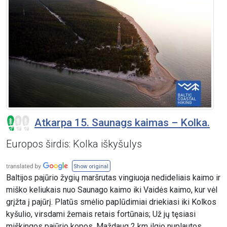
Atkarpa 15. Saunags kaimas – Kolka.
Europos širdis: Kolka iškyšulys
Show original
Baltijos pajūrio žygių maršrutas vingiuoja nedideliais kaimo ir
miško keliukais nuo Saunago kaimo iki Vaidės kaimo, kur vėl
grįžta į pajūrį. Platūs smėlio paplūdimiai driekiasi iki Kolkos
kyšulio, virsdami žemais retais fortūnais; Už jų tęsiasi
miškingos pajūrio kopos. Maždaug 2 km ilgio nuplautos