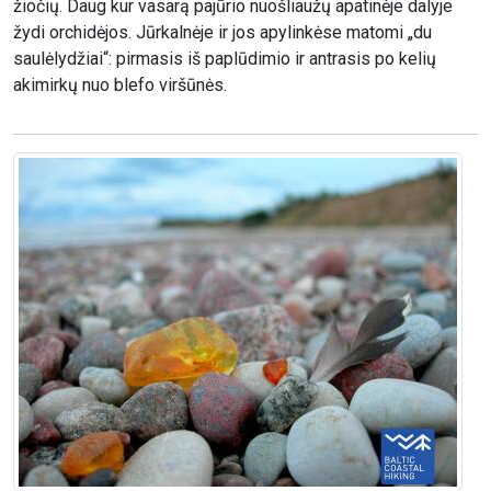
žiočių. Daug kur vasarą pajūrio nuošliaužų apatinėje dalyje
žydi orchidėjos. Jūrkalnėje ir jos apylinkėse matomi „du
saulėlydžiai“: pirmasis iš paplūdimio ir antrasis po kelių
akimirkų nuo blefo viršūnės.