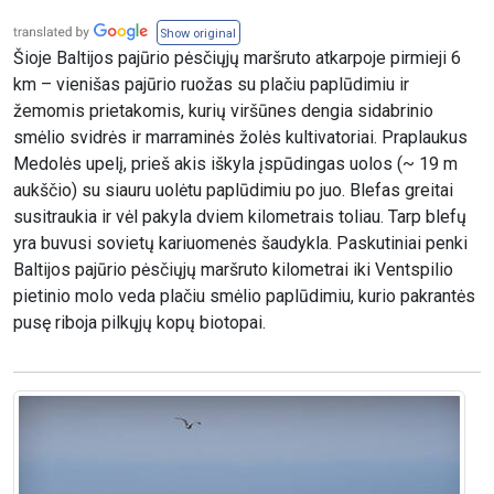
Show original
Šioje Baltijos pajūrio pėsčiųjų maršruto atkarpoje pirmieji 6
km – vienišas pajūrio ruožas su plačiu paplūdimiu ir
žemomis prietakomis, kurių viršūnes dengia sidabrinio
smėlio svidrės ir marraminės žolės kultivatoriai. Praplaukus
Medolės upelį, prieš akis iškyla įspūdingas uolos (~ 19 m
aukščio) su siauru uolėtu paplūdimiu po juo. Blefas greitai
susitraukia ir vėl pakyla dviem kilometrais toliau. Tarp blefų
yra buvusi sovietų kariuomenės šaudykla. Paskutiniai penki
Baltijos pajūrio pėsčiųjų maršruto kilometrai iki Ventspilio
pietinio molo veda plačiu smėlio paplūdimiu, kurio pakrantės
pusę riboja pilkųjų kopų biotopai.