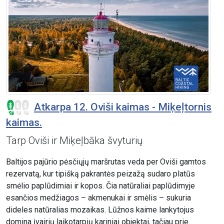
Atkarpa 12. Oviši kaimas - Miķeļtornis
kaimas.
Tarp Oviši ir Miķeļbāka švyturių
Baltijos pajūrio pėsčiųjų maršrutas veda per Oviši gamtos
rezervatą, kur tipišką pakrantės peizažą sudaro platūs
smėlio paplūdimiai ir kopos. Čia natūraliai paplūdimyje
esančios medžiagos – akmenukai ir smėlis – sukuria
dideles natūralias mozaikas. Lūžnos kaime lankytojus
domina įvairių laikotarpių kariniai objektai, tačiau prie