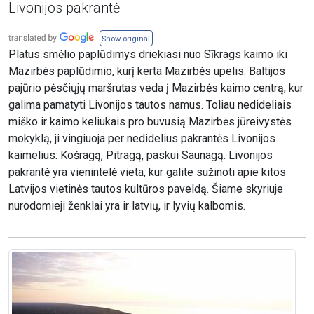
Livonijos pakrantė
Show original
Platus smėlio paplūdimys driekiasi nuo Sīkrags kaimo iki
Mazirbės paplūdimio, kurį kerta Mazirbės upelis. Baltijos
pajūrio pėsčiųjų maršrutas veda į Mazirbės kaimo centrą, kur
galima pamatyti Livonijos tautos namus. Toliau nedideliais
miško ir kaimo keliukais pro buvusią Mazirbės jūreivystės
mokyklą, ji vingiuoja per nedidelius pakrantės Livonijos
kaimelius: Košragą, Pitragą, paskui Saunagą. Livonijos
pakrantė yra vienintelė vieta, kur galite sužinoti apie kitos
Latvijos vietinės tautos kultūros paveldą. Šiame skyriuje
nurodomieji ženklai yra ir latvių, ir lyvių kalbomis.