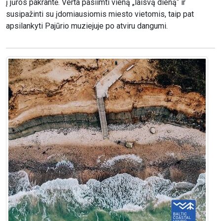
į jūros pakrantė. Verta pasiimti vieną „laisvą dieną“ ir
susipažinti su įdomiausiomis miesto vietomis, taip pat
apsilankyti Pajūrio muziejuje po atviru dangumi.