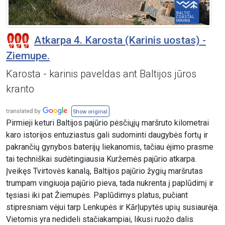
Atkarpa 4. Karosta (Karinis uostas) -
Ziemupe.
Karosta - karinis paveldas ant Baltijos jūros
kranto
Show original
Pirmieji keturi Baltijos pajūrio pėsčiųjų maršruto kilometrai
karo istorijos entuziastus gali sudominti daugybės fortų ir
pakrančių gynybos baterijų liekanomis, tačiau ėjimo prasme
tai techniškai sudėtingiausia Kuržemės pajūrio atkarpa.
Įveikęs Tvirtovės kanalą, Baltijos pajūrio žygių maršrutas
trumpam vingiuoja pajūrio pieva, tada nukrenta į paplūdimį ir
tęsiasi iki pat Žiemupės. Paplūdimys platus, pučiant
stipresniam vėjui tarp Lenkupės ir Kārļupytės upių susiaurėja.
Vietomis yra nedideli stačiakampiai, likusi ruožo dalis