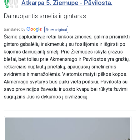
Atkarpa 5. Ziemupe - Pāvilosta.
Dainuojantis smėlis ir gintaras
Show original
Šiame paplūdimyje retai lankosi žmonės, galima prisirinkti
gintaro gabalėlių ir akmenukų su fosilijomis ir išgirsti po
kojomis dainuojantį smėlį. Prie Žiemupės iškyla gražūs
blefai, bet toliau prie Akmensrago ir Pavilostos yra gražių,
retkarčiais nuplautų prietakų, apaugusių smėlinėmis
svidrėmis ir marražolėmis. Vietomis matyti pilkos kopos.
Akmenrago švyturys bus puiki vieta poilsiui. Pavilosta su
savo provincijos žavesiu ir uosto kvapu bei rūkyta žuvimi
sugrąžins Jus iš dykumos į civilizaciją.