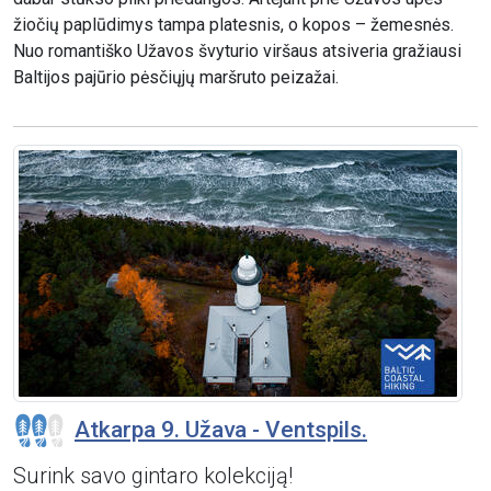
žiočių paplūdimys tampa platesnis, o kopos – žemesnės.
Nuo romantiško Užavos švyturio viršaus atsiveria gražiausi
Baltijos pajūrio pėsčiųjų maršruto peizažai.
Atkarpa 9. Užava - Ventspils.
Surink savo gintaro kolekciją!