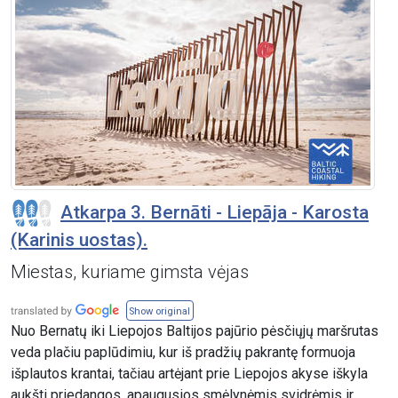
Atkarpa 3. Bernāti - Liepāja - Karosta
(Karinis uostas).
Miestas, kuriame gimsta vėjas
Show original
Nuo Bernatų iki Liepojos Baltijos pajūrio pėsčiųjų maršrutas
veda plačiu paplūdimiu, kur iš pradžių pakrantę formuoja
išplautos krantai, tačiau artėjant prie Liepojos akyse iškyla
aukšti priedangos, apaugusios smėlynėmis svidrėmis ir