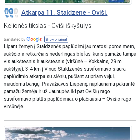
Atkarpa 11. Staldzene - Oviši.
Kelionės tikslas - Oviši iškyšulys
Show original
Lipant žemyn į Staldzenės paplūdimį jau matosi poros metrų
aukščio ir retkarčiais nederlingas blefas, kuris pamažu tampa
vis aukštesnis ir aukštesnis (viršūnė – Kokkalns, 29 m
aukštyje). 3-4 km į V nuo Staldzenės susiformavo siaura
paplūdimio atkarpa su slėniu, pučiant stipriam vėjui,
maudoma bangų. Pravažiavus Liepenę, nuplaunama pakrantė
pamažu žemėja ir už Jaunupės iki pat Ovišių rago
susiformavo platūs paplūdimiai, o plačiausia – Ovišio rago
viršūnėje.