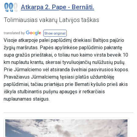
Atkarpa 2. Pape - Bernāti.
Tolimiausias vakarų Latvijos taškas
Show original
Visoje atkarpoje palei paplūdimį driekiasi Baltijos pajūrio
žygių maršrutas. Papės apylinkėse paplūdimio pakrantę
supa gražūs prieštakai, o toliau nuo kaimo virsta beveik 10
km nuplautu krantu, skersai tyvuliuojančių nulūžusių pušų.
Prie Jūrmalciemo vėl atsiranda švelniai pasvirusios kopos.
Pravažiavus Jūrmalciemą tęsiasi platūs uždumblėję
paplūdimiai, tačiau priartėjus prie Bernati kyšulio prieš akis
iškyla stulbinantis pušynu apaugęs ir retkarčiais
nuplaunamas staigus.