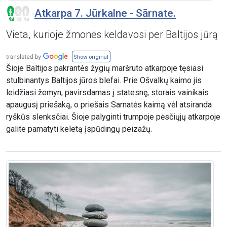
Atkarpa 7. Jūrkalne - Sārnate.
Vieta, kurioje žmonės keldavosi per Baltijos jūrą
Show original
Šioje Baltijos pakrantės žygių maršruto atkarpoje tęsiasi
stulbinantys Baltijos jūros blefai. Prie Ošvalkų kaimo jis
leidžiasi žemyn, pavirsdamas į statesnę, storais vainikais
apaugusį priešaką, o priešais Sarnatės kaimą vėl atsiranda
ryškūs slenksčiai. Šioje palyginti trumpoje pėsčiųjų atkarpoje
galite pamatyti keletą įspūdingų peizažų.