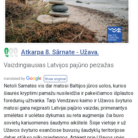
Atkarpa 8. Sārnate - Užava.
Vaizdingiausias Latvijos pajūrio peizažas
Show original
Netoli Sarnatės vis dar matosi Baltijos jūros uolos, kurios
šiaurės kryptimi pamažu nusileidžia ir pakeičiamos išplautos
foredunių užtvanka. Tarp Vendzavo kaimo ir Užavos švyturio
matosi gana neįprasti Latvijai pajūrio vaizdai, primenantys
smėlėtas ir uolėtas dykumas su reta augmenija: čia buvo
sovietų kariuomenės šaudymo aikštelė. Šioje vietoje ir už
Užavos švyturio esančiose buvusių šaudyklų teritorijose
dabar stūkso pilki priedangos. Artėjant prie Užavos upės