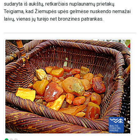
sudaryta iš aukštų, retkarčiais nuplaunamų prietakų.
Teigiama, kad Žiemupės upės gelmėse nuskendo nemažai
laivų, vienas jų turėjo net bronzines patrankas.