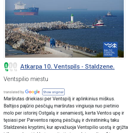
Atkarpa 10. Ventspils - Staldzene.
Ventspilio miestu
Show original
Maršrutas driekiasi per Ventspilį ir aplinkinius miškus.
Baltijos pajūrio pėsčiųjų maršrutas vingiuoja nuo pietinio
molo per istorinį Ostgalą ir senamiestį, kerta Ventos upę ir
tęsiasi per Parventos rajoną pėsčiųjų ir dviratininkų taku
Staldzenės kryptimi, kur apvažiuoja Ventspilio uostą ir grįžta