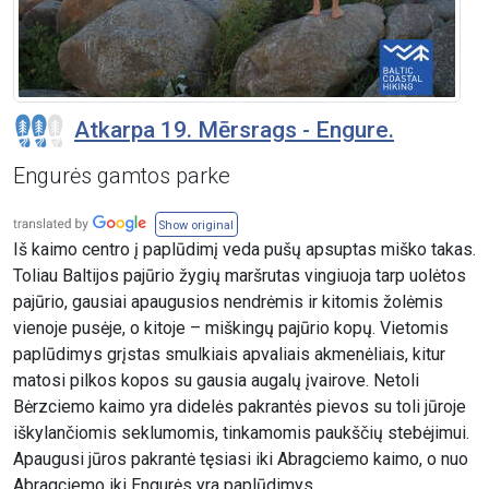
Atkarpa 19. Mērsrags - Engure.
Engurės gamtos parke
Show original
Iš kaimo centro į paplūdimį veda pušų apsuptas miško takas.
Toliau Baltijos pajūrio žygių maršrutas vingiuoja tarp uolėtos
pajūrio, gausiai apaugusios nendrėmis ir kitomis žolėmis
vienoje pusėje, o kitoje – miškingų pajūrio kopų. Vietomis
paplūdimys grįstas smulkiais apvaliais akmenėliais, kitur
matosi pilkos kopos su gausia augalų įvairove. Netoli
Bėrzciemo kaimo yra didelės pakrantės pievos su toli jūroje
iškylančiomis seklumomis, tinkamomis paukščių stebėjimui.
Apaugusi jūros pakrantė tęsiasi iki Abragciemo kaimo, o nuo
Abragciemo iki Engurės yra paplūdimys.