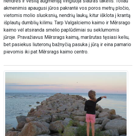
nendres ir vešlią augmeniją vingiuoja siauras takelis. Toliau
akmenimis apaugusi jūros pakrantė vos poros metrų pločio,
vietomis molio sluoksnių, nendrių laukų, kitur išklota į krantą
išplautų dumblių kilimu. Tarp Valgalciemo kaimo ir Mērsrago
kaimo vėl atsiranda smėlio paplūdimiai su seklumomis
jūroje. Pravažiavus Mērsrags kaimą, maršrutas tęsiasi keliu,
bet pasiekus liuteronų bažnyčią pasuka į jūrą ir eina pamario
pievomis iki pat Mērsrags kaimo centro.