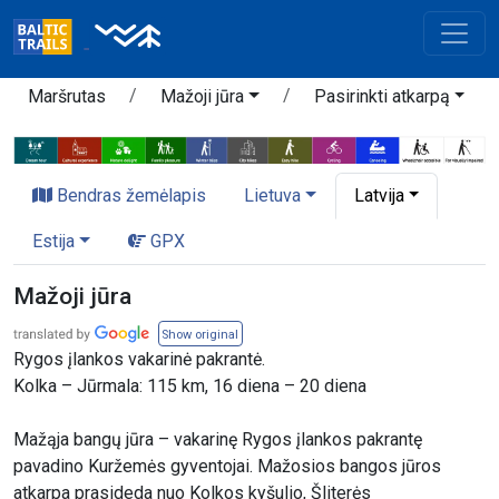
Maršrutas
Mažoji jūra
Pasirinkti atkarpą
Bendras žemėlapis
Lietuva
Latvija
Estija
GPX
Mažoji jūra
Show original
Rygos įlankos vakarinė pakrantė.
Kolka – Jūrmala: 115 km, 16 diena – 20 diena
Mažąja bangų jūra – vakarinę Rygos įlankos pakrantę
pavadino Kuržemės gyventojai. Mažosios bangos jūros
atkarpa prasideda nuo Kolkos kyšulio, Šliterės