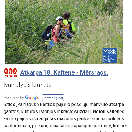
Atkarpa 18. Kaltene - Mērsrags.
Įvairialypis krantas
Show original
Išties įvairiapusė Baltijos pajūrio pėsčiųjų maršruto atkarpa
gamtos, kultūros istorijos ir kraštovaizdžiu. Netoli Kaltenės
kaimo pajūris išmargintas mažomis įlankelėmis su uolėtais
paplūdimiais, po kurių eina tankiai apaugusi pakrantė, kur per