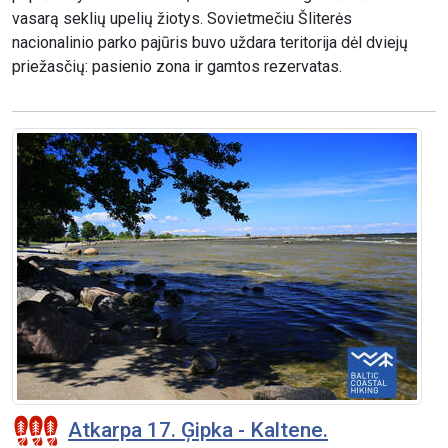
vasarą seklių upelių žiotys. Sovietmečiu Šliterės
nacionalinio parko pajūris buvo uždara teritorija dėl dviejų
priežasčių: pasienio zona ir gamtos rezervatas.
Atkarpa 17. Ģipka - Kaltene.