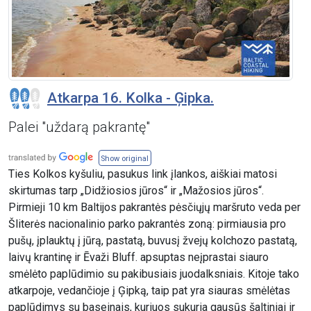
Atkarpa 16. Kolka - Ģipka.
Palei "uždarą pakrantę"
Show original
Ties Kolkos kyšuliu, pasukus link įlankos, aiškiai matosi
skirtumas tarp „Didžiosios jūros“ ir „Mažosios jūros“.
Pirmieji 10 km Baltijos pakrantės pėsčiųjų maršruto veda per
Šliterės nacionalinio parko pakrantės zoną: pirmiausia pro
pušų, įplauktų į jūrą, pastatą, buvusį žvejų kolchozo pastatą,
laivų krantinę ir Ēvaži Bluff. apsuptas neįprastai siauro
smėlėto paplūdimio su pakibusiais juodalksniais. Kitoje tako
atkarpoje, vedančioje į Ģipką, taip pat yra siauras smėlėtas
paplūdimys su baseinais, kuriuos sukuria gausūs šaltiniai ir