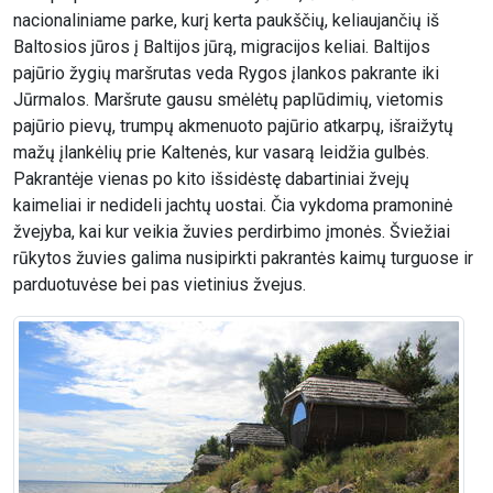
nacionaliniame parke, kurį kerta paukščių, keliaujančių iš
Baltosios jūros į Baltijos jūrą, migracijos keliai. Baltijos
pajūrio žygių maršrutas veda Rygos įlankos pakrante iki
Jūrmalos. Maršrute gausu smėlėtų paplūdimių, vietomis
pajūrio pievų, trumpų akmenuoto pajūrio atkarpų, išraižytų
mažų įlankėlių prie Kaltenės, kur vasarą leidžia gulbės.
Pakrantėje vienas po kito išsidėstę dabartiniai žvejų
kaimeliai ir nedideli jachtų uostai. Čia vykdoma pramoninė
žvejyba, kai kur veikia žuvies perdirbimo įmonės. Šviežiai
rūkytos žuvies galima nusipirkti pakrantės kaimų turguose ir
parduotuvėse bei pas vietinius žvejus.