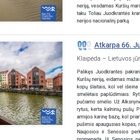
neriją, vesdamas Kuršių mar
taku. Toliau Juodkrantės kra
nerijos nacionalinį parką.
Atkarpa 66. J
Klaipėda – Lietuvos jūr
Palikęs Juodkrantės pakran
Kuršių neriją, eidamas mažai
kopų šlaitais, kol vėl išein
smėlėtais paplūdimiais. Ryt
pučiamo smėlio. Už Alksnynė
rytus, kerta kalninių pušų 
armijos karinę bazę, kol pria
pušimis apaugusias kopas, nu
Naujosios ir Senosios per
promenada. Iš Senosios per