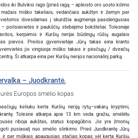
dos iki Bulvikio rago (prieš ragą – apleisto oro uosto kilimo
a mažais miško takeliais, vedančiais aukštyn ir žemyn per
vietomis išvesdamas į skurdžia augmenija pasidengusias
 – poilsiavietės ir paukščių stebėjimo bokšteliai. Tolesnėje
vitos, kerpėmis ir Kuršių nerijai būdingų rūšių augalais
tės pievos. Preilos gyvenvietėje Jūrų takas eina kranto
venvietės jis vingiuoja miško takais ir pėsčiųjų / dviračių
entrą. Ši atkarpa eina per Kuršių nerijos nacionalinį parką.
ervalka – Juodkrantė.
aurės Europos smėlio kopas
sčiųjų keliuku kerta Kuršių neriją rytų–vakarų kryptimi,
pakrantę. Tolesnė atkarpa apie 13 km veda gražiu, smėlėtu
s pusės riboja aukštas, status kopagūbris. Jis yra žmonių
goti pusiasalį nuo smėlio slinkimo. Prieš Juodkrantę Jūrų
i ir per miškais apaugusias stačias kopas vėl kerta Kuršių