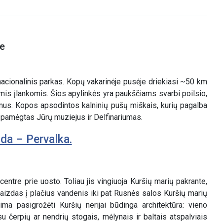
je
 nacionalinis parkas. Kopų vakarinėje pusėje driekiasi ~50 km
mis įlankomis. Šios apylinkės yra paukščiams svarbi poilsio,
imus. Kopos apsodintos kalninių pušų miškais, kurių pagalba
 pamėgtas Jūrų muziejus ir Delfinariumas.
da – Pervalka.
entre prie uosto. Toliau jis vingiuoja Kuršių marių pakrante,
vaizdas į plačius vandenis iki pat Rusnės salos Kuršių marių
lima pasigrožėti Kuršių nerijai būdinga architektūra: vieno
u čerpių ar nendrių stogais, mėlynais ir baltais atspalviais