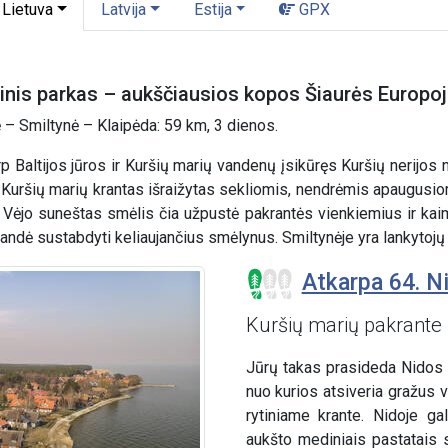
Lietuva
Latvija
Estija
GPX
linis parkas – aukščiausios kopos Šiaurės Europo
 – Smiltynė – Klaipėda: 59 km, 3 dienos.
p Baltijos jūros ir Kuršių marių vandenų įsikūręs Kuršių nerijos
 Kuršių marių krantas išraižytas sekliomis, nendrėmis apaugusio
a. Vėjo suneštas smėlis čia užpustė pakrantės vienkiemius ir ka
ndė sustabdyti keliaujančius smėlynus. Smiltynėje yra lankytojų
Atkarpa 64. Ni
Kuršių marių pakrante
Jūrų takas prasideda Nidos c
nuo kurios atsiveria gražus 
rytiniame krante. Nidoje ga
aukšto mediniais pastatais s