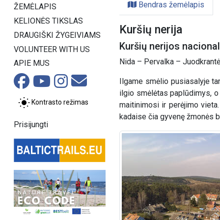
Bendras žemėlapis
ŽEMĖLAPIS
KELIONĖS TIKSLAS
Kuršių nerija
DRAUGIŠKI ŽYGEIVIAMS
Kuršių nerijos naciona
VOLUNTEER WITH US
Nida – Pervalka – Juodkrantė
APIE MUS
Ilgame smėlio pusiasalyje tar
ilgio smėlėtas paplūdimys, o
Kontrasto režimas
maitinimosi ir perėjimo viet
kadaise čia gyvenę žmonės ba
Prisijungti