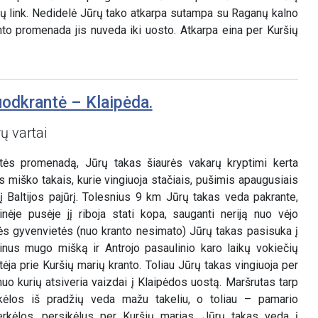
ių link. Nedidelė Jūrų tako atkarpa sutampa su Raganų kalno
nto promenada jis nuveda iki uosto. Atkarpa eina per Kuršių
uodkrantė – Klaipėda.
ų vartai
tės promenadą, Jūrų takas šiaurės vakarų kryptimi kerta
s miško takais, kurie vingiuoja stačiais, pušimis apaugusiais
a į Baltijos pajūrį. Tolesnius 9 km Jūrų takas veda pakrante,
inėje pusėje jį riboja stati kopa, sauganti neriją nuo vėjo
s gyvenvietės (nuo kranto nesimato) Jūrų takas pasisuka į
Pinus mugo mišką ir Antrojo pasaulinio karo laikų vokiečių
rtėja prie Kuršių marių kranto. Toliau Jūrų takas vingiuoja per
o kurių atsiveria vaizdai į Klaipėdos uostą. Maršrutas tarp
kėlos iš pradžių veda mažu takeliu, o toliau – pamario
kėlos, persikėlus per Kuršių marias, Jūrų takas veda į