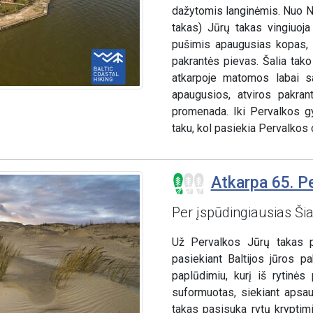
dažytomis langinėmis. Nuo Ni
takas) Jūrų takas vingiuoj
pušimis apaugusias kopas, 
pakrantės pievas. Šalia tako
atkarpoje matomos labai sa
apaugusios, atviros pakran
promenada. Iki Pervalkos gy
taku, kol pasiekia Pervalkos c
Atkarpa 65. P
Per įspūdingiausias Ši
Už Pervalkos Jūrų takas pė
pasiekiant Baltijos jūros 
paplūdimiu, kurį iš rytinė
suformuotas, siekiant apsau
takas pasisuka rytų kryptim