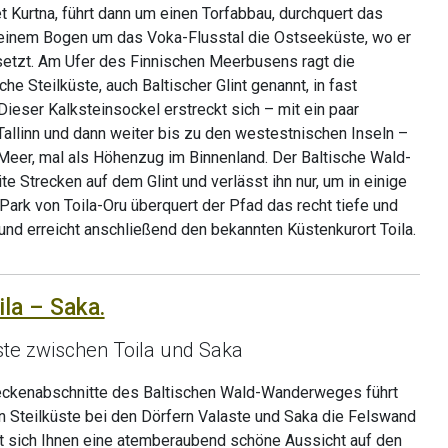
Kurtna, führt dann um einen Torfabbau, durchquert das
n einem Bogen um das Voka-Flusstal die Ostseeküste, wo er
tsetzt. Am Ufer des Finnischen Meerbusens ragt die
 Steilküste, auch Baltischer Glint genannt, in fast
eser Kalksteinsockel erstreckt sich – mit ein paar
allinn und dann weiter bis zu den westestnischen Inseln –
 Meer, mal als Höhenzug im Binnenland. Der Baltische Wald-
e Strecken auf dem Glint und verlässt ihn nur, um in einige
Park von Toila-Oru überquert der Pfad das recht tiefe und
 und erreicht anschließend den bekannten Küstenkurort Toila.
ila – Saka.
ste zwischen Toila und Saka
reckenabschnitte des Baltischen Wald-Wanderweges führt
 Steilküste bei den Dörfern Valaste und Saka die Felswand
et sich Ihnen eine atemberaubend schöne Aussicht auf den