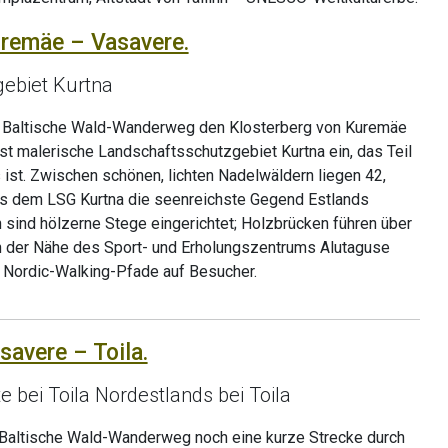
uremäe – Vasavere.
ebiet Kurtna
er Baltische Wald-Wanderweg den Klosterberg von Kuremäe
rst malerische Landschaftsschutzgebiet Kurtna ein, das Teil
ist. Zwischen schönen, lichten Nadelwäldern liegen 42,
us dem LSG Kurtna die seenreichste Gegend Estlands
n sind hölzerne Stege eingerichtet; Holzbrücken führen über
In der Nähe des Sport- und Erholungszentrums Alutaguse
 Nordic-Walking-Pfade auf Besucher.
savere – Toila.
 bei Toila Nordestlands bei Toila
r Baltische Wald-Wanderweg noch eine kurze Strecke durch