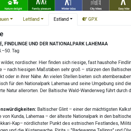
tauen
Lettland
Estland
GPX
e
E, FINDLINGE UND DER NATIONALPARK LAHEMAA
4.–50. Tag
 wilder, nordischer. Hier finden sich riesige, fast haushohe Find
e – nach hiesigen Maßstäben sehr groß – stürzen den Baltischen 
ekt oder in ihrer Nähe. An vielen Stellen bieten sich atemberau
stisch für den Nationalpark Lahemaa und seine Umgebung sind die 
rte Natur allerorten. Der Baltische Wald-Wanderweg führt durch 
enswürdigkeiten:
Baltischer Glint – einer der mächtigsten Kal
e von Kunda, Lahemaa – der älteste Nationalpark in den baltische
ekkari-Kap– nördlichster Punkt des estnischen Festlandes, Mili
en und die Küstenwache, Pirita – "Badewanne Tallinns" und Oly