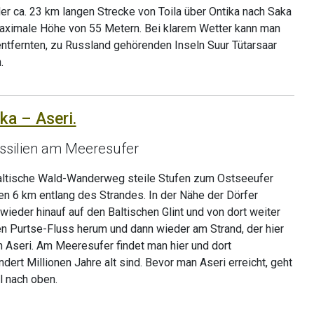
r ca. 23 km langen Strecke von Toila über Ontika nach Saka
 maximale Höhe von 55 Metern. Bei klarem Wetter kann man
entfernten, zu Russland gehörenden Inseln Suur Tütarsaar
.
ka – Aseri.
ossilien am Meeresufer
altische Wald-Wanderweg steile Stufen zum Ostseeufer
ten 6 km entlang des Strandes. In der Nähe der Dörfer
ieder hinauf auf den Baltischen Glint und von dort weiter
n Purtse-Fluss herum und dann wieder am Strand, der hier
ch Aseri. Am Meeresufer findet man hier und dort
ndert Millionen Jahre alt sind. Bevor man Aseri erreicht, geht
l nach oben.