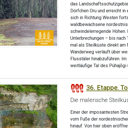
das Landschaftsschutzgebiet 
Dörfchen Oru und erreicht i
sich in Richtung Westen for
waldbewachsene nordestnische
schwindelerregende Höhen. Di
Unterbrechungen – bis nach T
mal als Steilküste direkt am
Wanderweg verläuft über weit
Flusstäler hinabzuführen. Im 
weitläufige Tal des Pühajõgi
36. Etappe. To
Die malerische Steilkü
Einer der imposantesten St
vom Fuße der nordestnischen
hinauf. Von hier oben eröffn