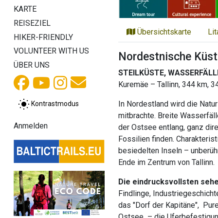
KARTE
REISEZIEL
Übersichtskarte
Li
HIKER-FRIENDLY
VOLUNTEER WITH US
Nordestnische Küst
ÜBER UNS
STEILKÜSTE, WASSERFÄLL
Kuremäe – Tallinn, 344 km, 3
In Nordestland wird die Natur
Kontrastmodus
mitbrachte. Breite Wasserfäll
Anmelden
der Ostsee entlang, ganz dir
Fossilien finden. Charakteri
besiedelten Inseln – unberüh
Ende im Zentrum von Tallinn.
Die eindrucksvollsten seh
Findlinge, Industriegeschicht
das "Dorf der Kapitäne", Pur
Ostsee – die Uferbefestigung