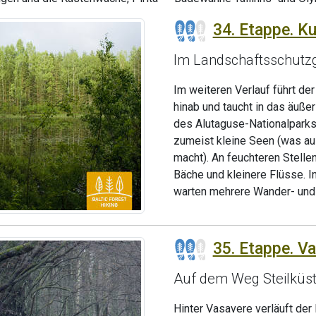
34. Etappe. K
Im Landschaftsschutzg
Im weiteren Verlauf führt d
hinab und taucht in das äuße
des Alutaguse-Nationalparks 
zumeist kleine Seen (was a
macht). An feuchteren Stelle
Bäche und kleinere Flüsse. 
warten mehrere Wander- und
35. Etappe. Va
Auf dem Weg Steilküste
Hinter Vasavere verläuft de