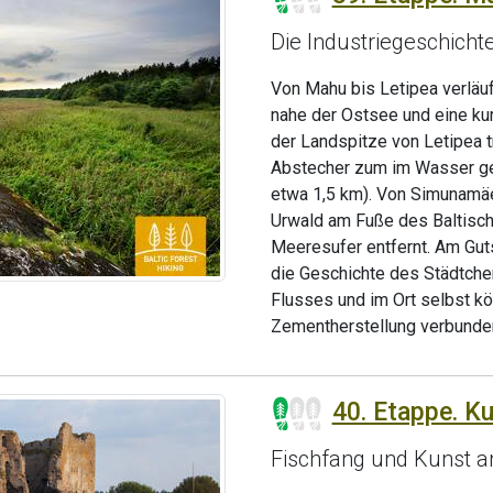
Die Industriegeschich
Von Mahu bis Letipea verläu
nahe der Ostsee und eine kur
der Landspitze von Letipea t
Abstecher zum im Wasser gel
etwa 1,5 km). Von Simunamäe
Urwald am Fuße des Baltische
Meeresufer entfernt. Am Guts
die Geschichte des Städtche
Flusses und im Ort selbst kö
Zementherstellung verbunden
40. Etappe. K
Fischfang und Kunst a