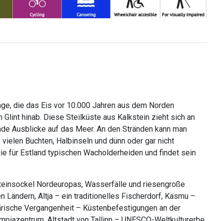
linge, die das Eis vor 10.000 Jahren aus dem Norden
Glint hinab. Diese Steilküste aus Kalkstein zieht sich an
bende Ausblicke auf das Meer. An den Stränden kann man
vielen Buchten, Halbinseln und dünn oder gar nicht
die für Estland typischen Wacholderheiden und findet sein
ksteinsockel Nordeuropas, Wasserfälle und riesengroße
n Ländern, Altja – ein traditionelles Fischerdorf, Käsmu –
tärische Vergangenheit – Küstenbefestigungen an der
mpiazentrum, Altstadt von Tallinn – UNESCO-Weltkulturerbe.