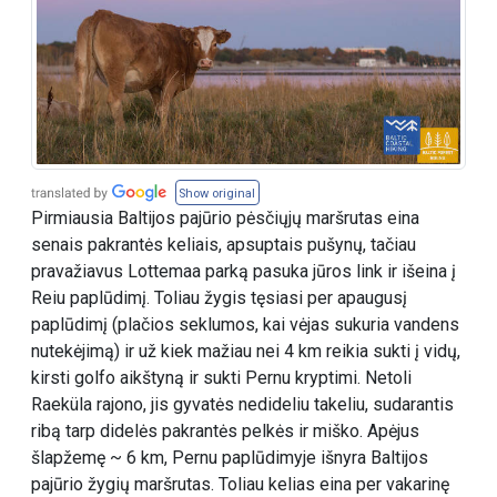
Show original
Pirmiausia Baltijos pajūrio pėsčiųjų maršrutas eina
senais pakrantės keliais, apsuptais pušynų, tačiau
pravažiavus Lottemaa parką pasuka jūros link ir išeina į
Reiu paplūdimį. Toliau žygis tęsiasi per apaugusį
paplūdimį (plačios seklumos, kai vėjas sukuria vandens
nutekėjimą) ir už kiek mažiau nei 4 km reikia sukti į vidų,
kirsti golfo aikštyną ir sukti Pernu kryptimi. Netoli
Raeküla rajono, jis gyvatės nedideliu takeliu, sudarantis
ribą tarp didelės pakrantės pelkės ir miško. Apėjus
šlapžemę ~ 6 km, Pernu paplūdimyje išnyra Baltijos
pajūrio žygių maršrutas. Toliau kelias eina per vakarinę