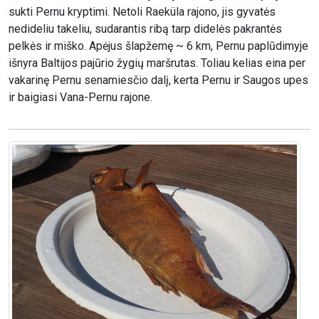
sukti Pernu kryptimi. Netoli Raeküla rajono, jis gyvatės
nedideliu takeliu, sudarantis ribą tarp didelės pakrantės
pelkės ir miško. Apėjus šlapžemę ~ 6 km, Pernu paplūdimyje
išnyra Baltijos pajūrio žygių maršrutas. Toliau kelias eina per
vakarinę Pernu senamiesčio dalį, kerta Pernu ir Saugos upes
ir baigiasi Vana-Pernu rajone.