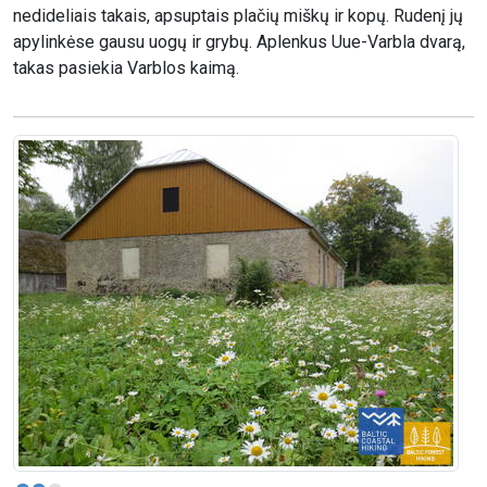
nedideliais takais, apsuptais plačių miškų ir kopų. Rudenį jų
apylinkėse gausu uogų ir grybų. Aplenkus Uue-Varbla dvarą,
takas pasiekia Varblos kaimą.