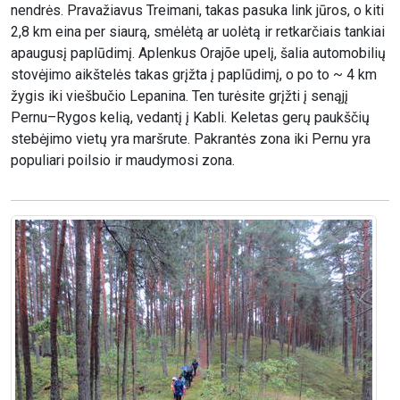
nendrės. Pravažiavus Treimani, takas pasuka link jūros, o kiti
2,8 km eina per siaurą, smėlėtą ar uolėtą ir retkarčiais tankiai
apaugusį paplūdimį. Aplenkus Orajõe upelį, šalia automobilių
stovėjimo aikštelės takas grįžta į paplūdimį, o po to ~ 4 km
žygis iki viešbučio Lepanina. Ten turėsite grįžti į senąjį
Pernu–Rygos kelią, vedantį į Kabli. Keletas gerų paukščių
stebėjimo vietų yra maršrute. Pakrantės zona iki Pernu yra
populiari poilsio ir maudymosi zona.