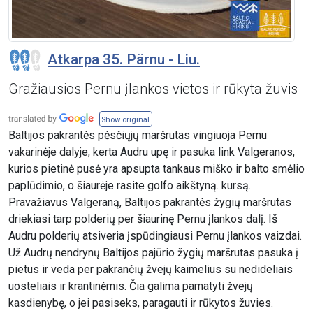
Atkarpa 35. Pärnu - Liu.
Gražiausios Pernu įlankos vietos ir rūkyta žuvis
Show original
Baltijos pakrantės pėsčiųjų maršrutas vingiuoja Pernu
vakarinėje dalyje, kerta Audru upę ir pasuka link Valgeranos,
kurios pietinė pusė yra apsupta tankaus miško ir balto smėlio
paplūdimio, o šiaurėje rasite golfo aikštyną. kursą.
Pravažiavus Valgeraną, Baltijos pakrantės žygių maršrutas
driekiasi tarp polderių per šiaurinę Pernu įlankos dalį. Iš
Audru polderių atsiveria įspūdingiausi Pernu įlankos vaizdai.
Už Audrų nendrynų Baltijos pajūrio žygių maršrutas pasuka į
pietus ir veda per pakrančių žvejų kaimelius su nedideliais
uosteliais ir krantinėmis. Čia galima pamatyti žvejų
kasdienybę, o jei pasiseks, paragauti ir rūkytos žuvies.