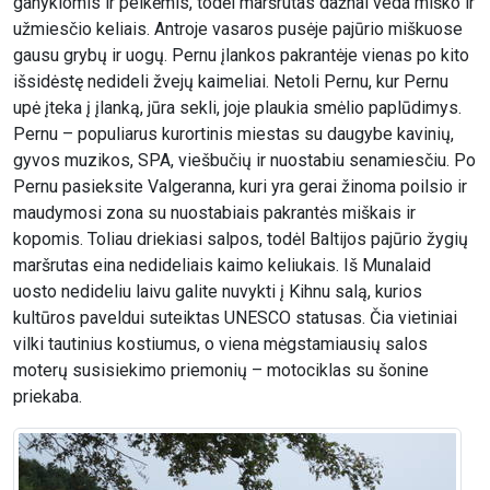
ganyklomis ir pelkėmis, todėl maršrutas dažnai veda miško ir
užmiesčio keliais. Antroje vasaros pusėje pajūrio miškuose
gausu grybų ir uogų. Pernu įlankos pakrantėje vienas po kito
išsidėstę nedideli žvejų kaimeliai. Netoli Pernu, kur Pernu
upė įteka į įlanką, jūra sekli, joje plaukia smėlio paplūdimys.
Pernu – populiarus kurortinis miestas su daugybe kavinių,
gyvos muzikos, SPA, viešbučių ir nuostabiu senamiesčiu. Po
Pernu pasieksite Valgeranna, kuri yra gerai žinoma poilsio ir
maudymosi zona su nuostabiais pakrantės miškais ir
kopomis. Toliau driekiasi salpos, todėl Baltijos pajūrio žygių
maršrutas eina nedideliais kaimo keliukais. Iš Munalaid
uosto nedideliu laivu galite nuvykti į Kihnu salą, kurios
kultūros paveldui suteiktas UNESCO statusas. Čia vietiniai
vilki tautinius kostiumus, o viena mėgstamiausių salos
moterų susisiekimo priemonių – motociklas su šonine
priekaba.