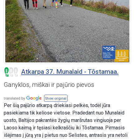
Atkarpa 37. Munalaid - Tõstamaa.
Ganyklos, miškai ir pajūrio pievos
Show original
Per šią pajūrio atkarpą driekiasi pelkės, todėl jūra
pasiekiama tik keliose vietose. Pradedant nuo Munalaid
uosto, Baltijos pakrantės žygių maršrutas vingiuoja per
Laoso kaimą ir tęsiasi kelkraščiu iki Tõstamaa. Pirmasis
išėjimas į jūrą yra į pietus nuo Selistes, antrasis yra netoli