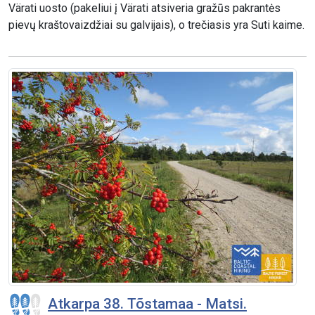
Värati uosto (pakeliui į Värati atsiveria gražūs pakrantės
pievų kraštovaizdžiai su galvijais), o trečiasis yra Suti kaime.
Atkarpa 38. Tõstamaa - Matsi.