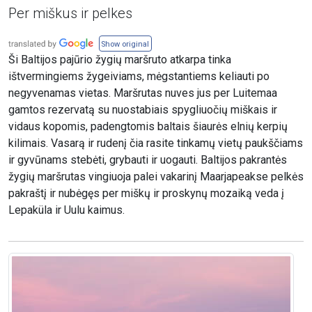
Per miškus ir pelkes
Show original
Ši Baltijos pajūrio žygių maršruto atkarpa tinka
ištvermingiems žygeiviams, mėgstantiems keliauti po
negyvenamas vietas. Maršrutas nuves jus per Luitemaa
gamtos rezervatą su nuostabiais spygliuočių miškais ir
vidaus kopomis, padengtomis baltais šiaurės elnių kerpių
kilimais. Vasarą ir rudenį čia rasite tinkamų vietų paukščiams
ir gyvūnams stebėti, grybauti ir uogauti. Baltijos pakrantės
žygių maršrutas vingiuoja palei vakarinį Maarjapeakse pelkės
pakraštį ir nubėgęs per miškų ir proskynų mozaiką veda į
Lepaküla ir Uulu kaimus.