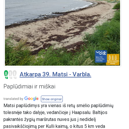
Atkarpa 39. Matsi - Varbla.
Paplūdimiai ir miškai
Show original
Matsi paplūdimys yra vienas iš retų smėlio paplūdimių
tolesnėje tako dalyje, vedančioje į Haapsalu. Baltijos
pakrantės žygių maršrutas nuves jus į nedidelį
pasivaikščiojimą per Kulli kaimą, o kitus 5 km veda