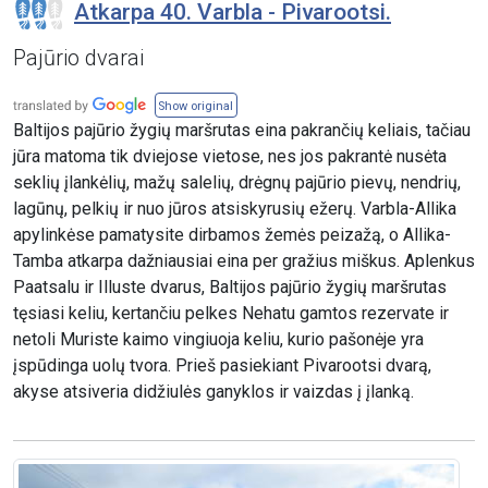
Atkarpa 40. Varbla - Pivarootsi.
Pajūrio dvarai
Show original
Baltijos pajūrio žygių maršrutas eina pakrančių keliais, tačiau
jūra matoma tik dviejose vietose, nes jos pakrantė nusėta
seklių įlankėlių, mažų salelių, drėgnų pajūrio pievų, nendrių,
lagūnų, pelkių ir nuo jūros atsiskyrusių ežerų. Varbla-Allika
apylinkėse pamatysite dirbamos žemės peizažą, o Allika-
Tamba atkarpa dažniausiai eina per gražius miškus. Aplenkus
Paatsalu ir Illuste dvarus, Baltijos pajūrio žygių maršrutas
tęsiasi keliu, kertančiu pelkes Nehatu gamtos rezervate ir
netoli Muriste kaimo vingiuoja keliu, kurio pašonėje yra
įspūdinga uolų tvora. Prieš pasiekiant Pivarootsi dvarą,
akyse atsiveria didžiulės ganyklos ir vaizdas į įlanką.