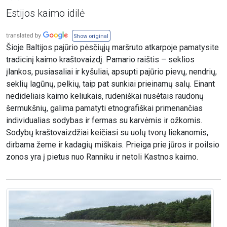
Estijos kaimo idilė
Show original
Šioje Baltijos pajūrio pėsčiųjų maršruto atkarpoje pamatysite
tradicinį kaimo kraštovaizdį. Pamario raištis – seklios
įlankos, pusiasaliai ir kyšuliai, apsupti pajūrio pievų, nendrių,
seklių lagūnų, pelkių, taip pat sunkiai prieinamų salų. Einant
nedideliais kaimo keliukais, rudeniškai nusėtais raudonų
šermukšnių, galima pamatyti etnografiškai primenančias
individualias sodybas ir fermas su karvėmis ir ožkomis.
Sodybų kraštovaizdžiai keičiasi su uolų tvorų liekanomis,
dirbama žeme ir kadagių miškais. Prieiga prie jūros ir poilsio
zonos yra į pietus nuo Ranniku ir netoli Kastnos kaimo.