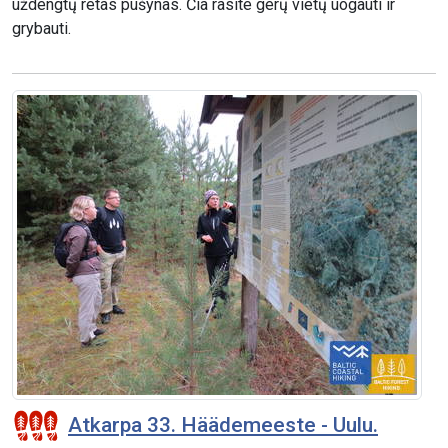
uždengtų retas pušynas. Čia rasite gerų vietų uogauti ir
grybauti.
Atkarpa 33. Häädemeeste - Uulu.