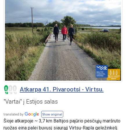
Atkarpa 41. Pivarootsi - Virtsu.
"Vartai" į Estijos salas
Show original
Šioje atkarpoje ~ 3,7 km Baltijos pajūrio pėsčiųjų maršruto
ruožas eina palei buvusį siaurąjį Virtsu-Rapla geležinkelį.