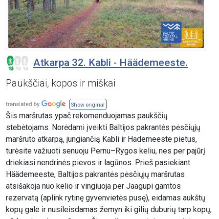
Atkarpa 32. Kabli - Häädemeeste.
Paukščiai, kopos ir miškai
Show original
Šis maršrutas ypač rekomenduojamas paukščių
stebėtojams. Norėdami įveikti Baltijos pakrantės pėsčiųjų
maršruto atkarpą, jungiančią Kabli ir Hademeeste pietus,
turėsite važiuoti senuoju Pernu–Rygos keliu, nes per pajūrį
driekiasi nendrinės pievos ir lagūnos. Prieš pasiekiant
Häädemeeste, Baltijos pakrantės pėsčiųjų maršrutas
atsišakoja nuo kelio ir vingiuoja per Jaagupi gamtos
rezervatą (aplink rytinę gyvenvietės pusę), eidamas aukštų
kopų gale ir nusileisdamas žemyn iki gilių duburių tarp kopų,