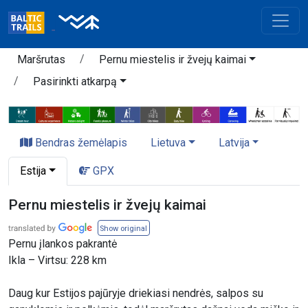
Maršrutas
Pernu miestelis ir žvejų kaimai
Pasirinkti atkarpą
Bendras žemėlapis
Lietuva
Latvija
Estija
GPX
Pernu miestelis ir žvejų kaimai
Show original
Pernu įlankos pakrantė
Ikla – Virtsu: 228 km
Daug kur Estijos pajūryje driekiasi nendrės, salpos su