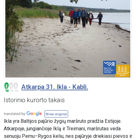
Atkarpa 31. Ikla - Kabli.
Istorinio kurorto takais
Show original
Ikla yra Baltijos pajūrio žygių maršruto pradžia Estijoje.
Atkarpoje, jungiančioje Iklą ir Treimani, maršrutas veda
senuoju Pernu–Rygos keliu, nes pajūryje driekiasi pievos ir