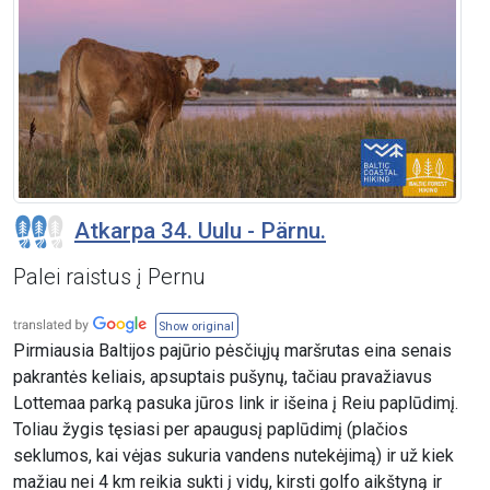
Atkarpa 34. Uulu - Pärnu.
Palei raistus į Pernu
Show original
Pirmiausia Baltijos pajūrio pėsčiųjų maršrutas eina senais
pakrantės keliais, apsuptais pušynų, tačiau pravažiavus
Lottemaa parką pasuka jūros link ir išeina į Reiu paplūdimį.
Toliau žygis tęsiasi per apaugusį paplūdimį (plačios
seklumos, kai vėjas sukuria vandens nutekėjimą) ir už kiek
mažiau nei 4 km reikia sukti į vidų, kirsti golfo aikštyną ir