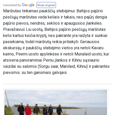
Show original
Maršrutas tinkamas paukščių stebėjimui. Baltijos pajūrio
pėsčiųjų maršrutas veda keliais ir takais, nes pajūrį dengia
pajūrio pievos, nendrės, seklios ir apaugusios įlankėlės.
Pravažiavus Liu uostą, Baltijos pajūrio pėsčiųjų maršrutas
kelis kartus keičia kryptį, nes pakrantė yra raižyta ir sunkiai
pasiekiama, todėl maršrutą reikia pritaikyti. Geriausios
ekskursijų ir paukščių stebėjimo vietos yra netoli Kavaru
kaimo, Peerni uosto apylinkėse ir netoli Munalaid uosto, kur
atsiveria panoraminiai Pernu įlankos ir Kihnu sąsiaurio
vaizdai su salomis (Sorgu saar, Manilaid, Kihnu) ir pakrantės
pievomis. su ten ganomais galvijais.