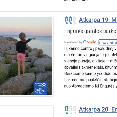
Atkarpa 19. M
Engurės gamtos parke
Show original
Iš kaimo centro į paplūdimį v
maršrutas vingiuoja tarp uolė
vienoje pusėje, o kitoje – m
apvaliais akmenėliais, kitur 
Bėrzciemo kaimo yra didelės 
tinkamomis paukščių stebėjim
nuo Abragciemo iki Engurės 
Atkarpa 20. E