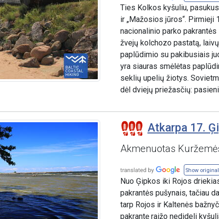
Ties Kolkos kyšuliu, pasukus 
ir „Mažosios jūros“. Pirmieji
nacionalinio parko pakrantės z
žvejų kolchozo pastatą, laivų
paplūdimio su pakibusiais juo
yra siauras smėlėtas paplūdim
seklių upelių žiotys. Sovietme
dėl dviejų priežasčių: pasien
Atkarpa 17. Ģi
Akmenuotas Kuržemės
Show original
Nuo Ģipkos iki Rojos driekia
pakrantės pušynais, tačiau d
tarp Rojos ir Kaltenės bažnyči
pakrantę raižo nedideli kyšuli