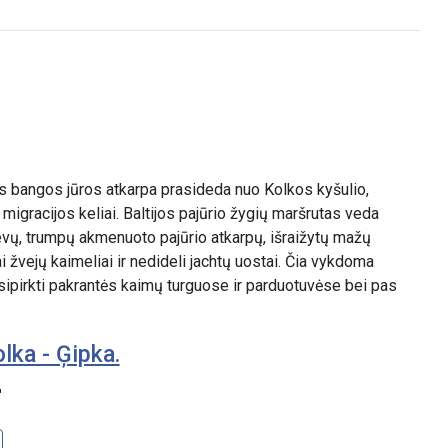
 bangos jūros atkarpa prasideda nuo Kolkos kyšulio,
, migracijos keliai. Baltijos pajūrio žygių maršrutas veda
evų, trumpų akmenuoto pajūrio atkarpų, išraižytų mažų
ai žvejų kaimeliai ir nedideli jachtų uostai. Čia vykdoma
sipirkti pakrantės kaimų turguose ir parduotuvėse bei pas
lka - Ģipka.
"