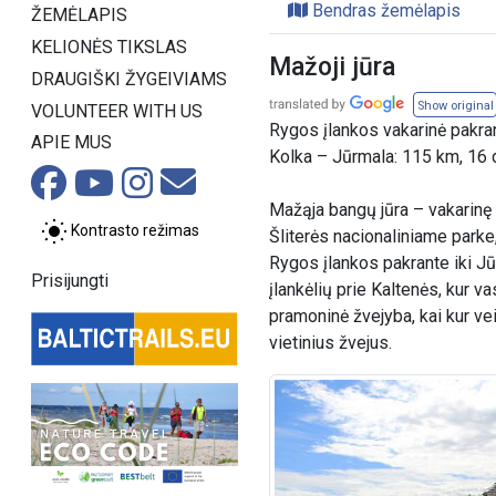
Bendras žemėlapis
ŽEMĖLAPIS
KELIONĖS TIKSLAS
Mažoji jūra
DRAUGIŠKI ŽYGEIVIAMS
Show original
VOLUNTEER WITH US
Rygos įlankos vakarinė pakra
APIE MUS
Kolka – Jūrmala: 115 km, 16 
Mažąja bangų jūra – vakarinę
Kontrasto režimas
Šliterės nacionaliniame parke, 
Rygos įlankos pakrante iki J
Prisijungti
įlankėlių prie Kaltenės, kur v
pramoninė žvejyba, kai kur ve
vietinius žvejus.