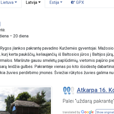
Lietuva
Latvija
Estija
GPX
ntė.
diena – 20 diena
 Rygos įlankos pakrantę pavadino Kuržemės gyventojai. Mažosios
kurį kerta paukščių, keliaujančių iš Baltosios jūros į Baltijos jūrą
ūrmalos. Maršrute gausu smėlėtų paplūdimių, vietomis pajūrio pi
asarą leidžia gulbės. Pakrantėje vienas po kito išsidėstę dabartini
ikia žuvies perdirbimo įmonės. Šviežiai rūkytos žuvies galima nu
Atkarpa 16. Ko
Palei "uždarą pakrantę
Show original