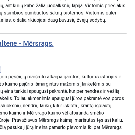
ų, ant kurių kabo žalia juodalksnių lapija. Vietomis prieš akis
džių stambios gumbuotos šaknų sistemos. Vietomis palei
elias, o šalia rikiuojasi daug buvusių žvejų sodybų.
ltene - Mērsrags.
jūrio pėsčiųjų maršruto atkarpa gamtos, kultūros istorijos ir
nės kaimo pajūris išmargintas mažomis įlankelėmis su
ų eina tankiai apaugusi pakrantė, kur per nendres ir vešlią
takelis. Toliau akmenimis apaugusi jūros pakrantė vos poros
luoksnių, nendrių laukų, kitur išklota į krantą išplautų
iemo kaimo ir Mērsrago kaimo vėl atsiranda smėlio
roje. Pravažiavus Mērsrags kaimą, maršrutas tęsiasi keliu,
ią pasuka į jūrą ir eina pamario pievomis iki pat Mērsrags