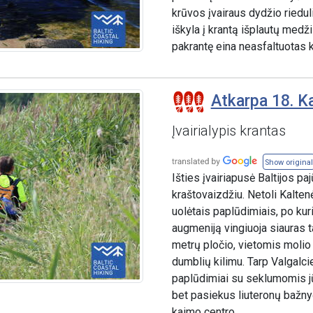
krūvos įvairaus dydžio rieduli
iškyla į krantą išplautų me
pakrantę eina neasfaltuotas k
Atkarpa 18. Ka
Įvairialypis krantas
Show original
Išties įvairiapusė Baltijos pa
kraštovaizdžiu. Netoli Kalte
uolėtais paplūdimiais, po kuri
augmeniją vingiuoja siauras 
metrų pločio, vietomis molio s
dumblių kilimu. Tarp Valgalc
paplūdimiai su seklumomis jū
bet pasiekus liuteronų bažnyč
kaimo centro.