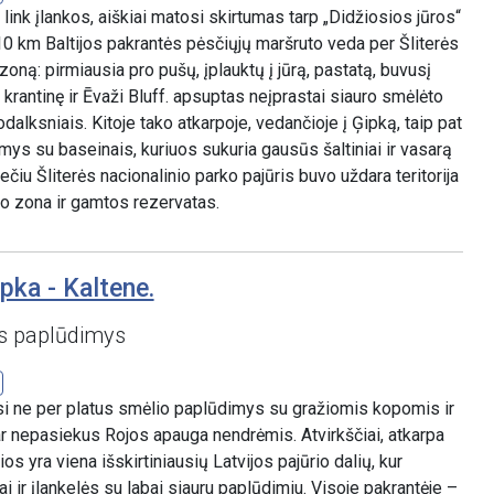
link įlankos, aiškiai matosi skirtumas tarp „Didžiosios jūros“
 10 km Baltijos pakrantės pėsčiųjų maršruto veda per Šliterės
oną: pirmiausia pro pušų, įplauktų į jūrą, pastatą, buvusį
 krantinę ir Ēvaži Bluff. apsuptas neįprastai siauro smėlėto
dalksniais. Kitoje tako atkarpoje, vedančioje į Ģipką, taip pat
ys su baseinais, kuriuos sukuria gausūs šaltiniai ir vasarą
čiu Šliterės nacionalinio parko pajūris buvo uždara teritorija
io zona ir gamtos rezervatas.
pka - Kaltene.
 paplūdimys
si ne per platus smėlio paplūdimys su gražiomis kopomis ir
ar nepasiekus Rojos apauga nendrėmis. Atvirkščiai, atkarpa
os yra viena išskirtiniausių Latvijos pajūrio dalių, kur
ai ir įlankelės su labai siauru paplūdimiu. Visoje pakrantėje –