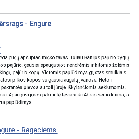
ērsrags - Engure.
eda pušų apsuptas miško takas. Toliau Baltijos pajūrio žygių
tos pajūrio, gausiai apaugusios nendrėmis ir kitomis žolėmis
iškingų pajūrio kopų. Vietomis paplūdimys grįstas smulkiais
matosi pilkos kopos su gausia augalų įvairove. Netoli
pakrantės pievos su toli jūroje iškylančiomis seklumomis,
ui. Apaugusi jūros pakrantė tęsiasi iki Abragciemo kaimo, o
yra paplūdimys.
ngure - Ragaciems.