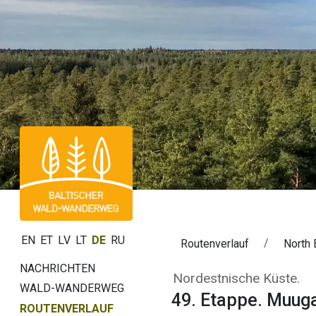
EN
ET
LV
LT
DE
RU
Routenverlauf
North 
NACHRICHTEN
49. Etappe. Muu
Nordestnische Küste.
WALD-WANDERWEG
49. Etappe. Muuga
ROUTENVERLAUF