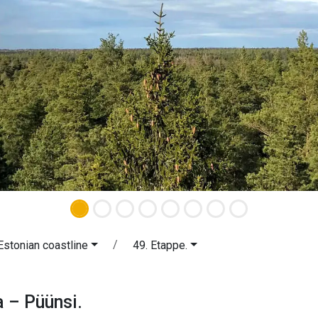
Estonian coastline
49. Etappe.
ga – Püünsi. Nordestnische Küste.
 – Püünsi.