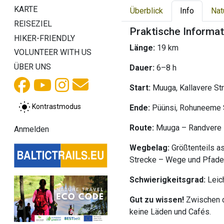
KARTE
Überblick
Info
Nat
REISEZIEL
Praktische Informa
HIKER-FRIENDLY
Länge:
19 km
VOLUNTEER WITH US
ÜBER UNS
Dauer:
6–8 h
Start:
Muuga, Kallavere St
Kontrastmodus
Ende:
Püünsi, Rohuneeme 
Route:
Muuga – Randvere
Anmelden
Wegbelag:
Größtenteils a
Strecke – Wege und Pfade
Schwierigkeitsgrad:
Leic
Gut zu wissen!
Zwischen d
keine Läden und Cafés.