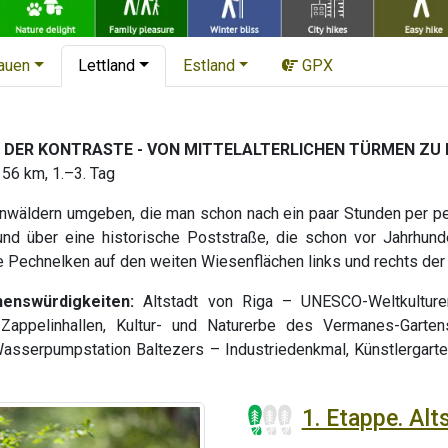
tauen
Lettland
Estland
GPX
 DER KONTRASTE - VON MITTELALTERLICHEN TÜRMEN ZU
 56 km, 1.–3. Tag
ernwäldern umgeben, die man schon nach ein paar Stunden per p
und über eine historische Poststraße, die schon vor Jahrhun
 Pechnelken auf den weiten Wiesenflächen links und rechts der
henswürdigkeiten:
Altstadt von Riga – UNESCO-Weltkulturer
 Zappelinhallen, Kultur- und Naturerbe des Vermanes-Garte
Wasserpumpstation Baltezers – Industriedenkmal, Künstlergarte
1. Etappe. Alt