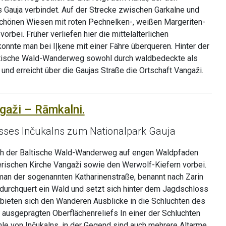
 Gauja verbindet. Auf der Strecke zwischen Garkalne und
chönen Wiesen mit roten Pechnelken-, weißen Margeriten-
rbei. Früher verliefen hier die mittelalterlichen
nnte man bei Iļķene mit einer Fähre überqueren. Hinter der
altische Wald-Wanderweg sowohl durch waldbedeckte als
und erreicht über die Gaujas Straße die Ortschaft Vangaži.
ngaži – Rāmkalni.
sses Inčukalns zum Nationalpark Gauja
ich der Baltische Wald-Wanderweg auf engen Waldpfaden
erischen Kirche Vangaži sowie den Werwolf-Kiefern vorbei.
man der sogenannten Katharinenstraße, benannt nach Zarin
 durchquert ein Wald und setzt sich hinter dem Jagdschloss
 bieten sich den Wanderen Ausblicke in die Schluchten des
 ausgeprägten Oberflächenreliefs In einer der Schluchten
hle von Inčukalns, in der Gegend sind auch mehrere Altarme