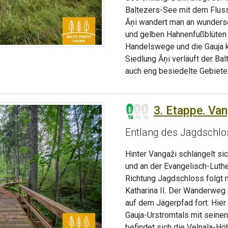
Baltezers-See mit dem Fluss
Āņi wandert man an wunders
und gelben Hahnenfußblüten vo
Handelswege und die Gauja ko
Siedlung Āņi verläuft der B
auch eng besiedelte Gebiete 
3. Etappe. Va
Entlang des Jagdschlo
Hinter Vangaži schlängelt s
und an der Evangelisch-Luth
Richtung Jagdschloss folgt 
Katharina II. Der Wanderweg
auf dem Jägerpfad fort. Hier
Gauja-Urstromtals mit seinen
befindet sich die Velnala-Hö