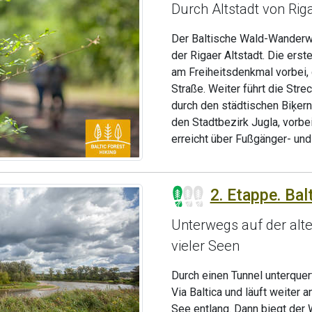
Durch Altstadt von Ri
Der Baltische Wald-Wanderwe
der Rigaer Altstadt. Die erst
am Freiheitsdenkmal vorbei,
Straße. Weiter führt die St
durch den städtischen Biķer
den Stadtbezirk Jugla, vorb
erreicht über Fußgänger- und
2. Etappe. Bal
Unterwegs auf der alt
vieler Seen
Durch einen Tunnel unterque
Via Baltica und läuft weiter
See entlang. Dann biegt der 