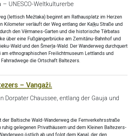
ga – UNESCO-Weltkulturerbe
g (lettisch Mežtaka) beginnt am Rathausplatz im Herzen
en Kilometer verläuft der Weg entlang der Kaļķu Straße und
 durch den Vērmanes-Garten und die historische Tērbatas
recke über eine Fußgängerbrücke am Zemitānu-Bahnhof und
nieku-Wald und den Šmerļa-Wald. Der Wanderweg durchquert
ei am ethnographischen Freilichtmuseum Lettlands und
 Fahrradwege die Ortschaft Baltezers.
tezers – Vangaži.
en Dorpater Chaussee, entlang der Gauja und
rt der Baltische Wald-Wanderweg die Fernverkehrsstraße
 an ruhig gelegenen Privathäusern und dem Kleinen Baltezers-
Wanderweg östlich ab und folgt dem Kanal, der den