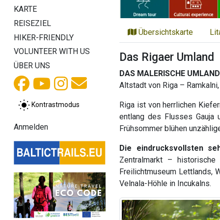
KARTE
REISEZIEL
Übersichtskarte
Li
HIKER-FRIENDLY
VOLUNTEER WITH US
Das Rigaer Umland
ÜBER UNS
DAS MALERISCHE UMLAND
Altstadt von Riga – Ramkalni,
Riga ist von herrlichen Kief
Kontrastmodus
entlang des Flusses Gauja 
Anmelden
Frühsommer blühen unzählige
Die eindrucksvollsten se
Zentralmarkt – historische
Freilichtmuseum Lettlands, 
Velnala-Höhle in Incukalns.