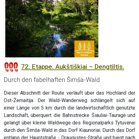
72. Etappe. Aukštiškiai – Dengtiltis.
Durch den fabelhaften Šimša-Wald
Dieser Abschnitt der Route verläuft über das Hochland der
Ost-Žemaitija. Der Wald-Wanderweg schlängelt sich auf
einer Länge von 5 km durch die landwirtschaftlich genutzte
Landschaft, überquert die Bahnstrecke Šiauliai-Tauragė und
gelangt über kleine Waldwege des Regionalparks Tytuvėnai
durch den Šimša-Wald in das Dorf Kiaunoriai. Durch das Dorf
entlang der Hauptstraße - Draugystės-Straße und biegt nach