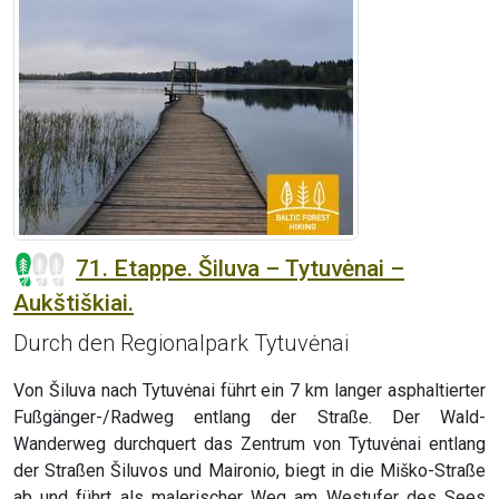
71. Etappe. Šiluva – Tytuvėnai –
Aukštiškiai.
Durch den Regionalpark Tytuvėnai
Von Šiluva nach Tytuvėnai führt ein 7 km langer asphaltierter
Fußgänger-/Radweg entlang der Straße. Der Wald-
Wanderweg durchquert das Zentrum von Tytuvėnai entlang
der Straßen Šiluvos und Maironio, biegt in die Miško-Straße
ab und führt als malerischer Weg am Westufer des Sees