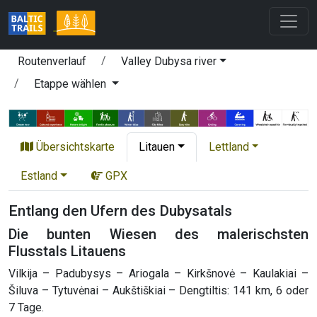
Routenverlauf
Valley Dubysa river
Etappe wählen
Übersichtskarte
Litauen
Lettland
Estland
GPX
Entlang den Ufern des Dubysatals
Die bunten Wiesen des malerischsten
Flusstals Litauens
Vilkija – Padubysys – Ariogala – Kirkšnovė – Kaulakiai –
Šiluva – Tytuvėnai – Aukštiškiai – Dengtiltis: 141 km, 6 oder
7 Tage.