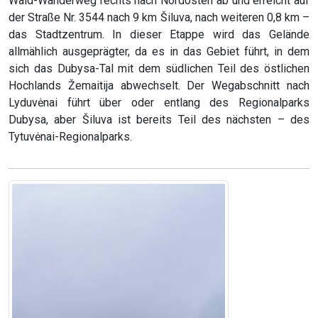
Wald-Wanderweg rechts nach Nordosten ab und erreicht auf
der Straße Nr. 3544 nach 9 km Šiluva, nach weiteren 0,8 km –
das Stadtzentrum. In dieser Etappe wird das Gelände
allmählich ausgeprägter, da es in das Gebiet führt, in dem
sich das Dubysa-Tal mit dem südlichen Teil des östlichen
Hochlands Žemaitija abwechselt. Der Wegabschnitt nach
Lyduvėnai führt über oder entlang des Regionalparks
Dubysa, aber Šiluva ist bereits Teil des nächsten – des
Tytuvėnai-Regionalparks.