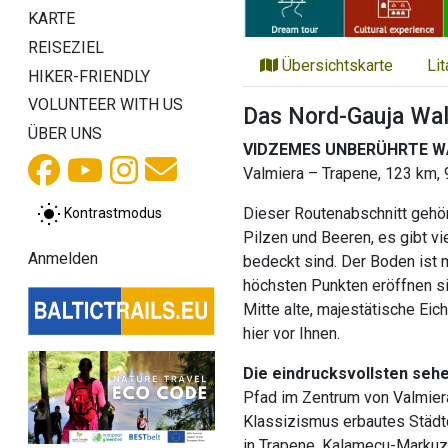
KARTE
REISEZIEL
Übersichtskarte
Li
HIKER-FRIENDLY
VOLUNTEER WITH US
Das Nord-Gauja Wal
ÜBER UNS
VIDZEMES UNBERÜHRTE W
Valmiera – Trapene, 123 km, 
Dieser Routenabschnitt gehö
Kontrastmodus
Pilzen und Beeren, es gibt vi
Anmelden
bedeckt sind. Der Boden ist 
höchsten Punkten eröffnen si
Mitte alte, majestätische Eic
hier vor Ihnen.
Die eindrucksvollsten seh
Pfad im Zentrum von Valmiera,
Klassizismus erbautes Städtc
in Trapene, Kalamecu-Markuz