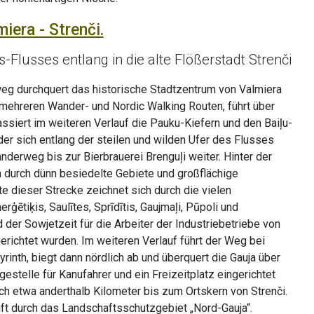
miera - Strenči.
-Flusses entlang in die alte Flößerstadt Strenči
g durchquert das historische Stadtzentrum von Valmiera
 mehreren Wander- und Nordic Walking Routen, führt über
ssiert im weiteren Verlauf die Pauku-Kiefern und den Baiļu-
er sich entlang der steilen und wilden Ufer des Flusses
nderweg bis zur Bierbrauerei Brenguļi weiter. Hinter der
 durch dünn besiedelte Gebiete und großflächige
e dieser Strecke zeichnet sich durch die vielen
ētiķis, Saulītes, Sprīdītis, Gaujmaļi, Pūpoli und
 der Sowjetzeit für die Arbeiter der Industriebetriebe von
richtet wurden. Im weiteren Verlauf führt der Weg bei
rinth, biegt dann nördlich ab und überquert die Gauja über
gestelle für Kanufahrer und ein Freizeitplatz eingerichtet
och etwa anderthalb Kilometer bis zum Ortskern von Strenči.
äuft durch das Landschaftsschutzgebiet „Nord-Gauja“.