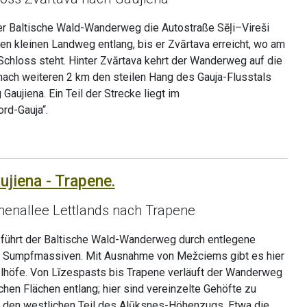
der Baltische Wald-Wanderweg die Autostraße Sēļi–Vireši
nen kleinen Landweg entlang, bis er Zvārtava erreicht, wo am
Schloss steht. Hinter Zvārtava kehrt der Wanderweg auf die
nach weiteren 2 km den steilen Hang des Gauja-Flusstals
g Gaujiena. Ein Teil der Strecke liegt im
rd-Gauja“.
ujiena - Trapene.
henallee Lettlands nach Trapene
 führt der Baltische Wald-Wanderweg durch entlegene
 Sumpfmassiven. Mit Ausnahme von Mežciems gibt es hier
elhöfe. Von Līzespasts bis Trapene verläuft der Wanderweg
chen Flächen entlang; hier sind vereinzelte Gehöfte zu
 den westlichen Teil des Alūksnes-Höhenzugs. Etwa die