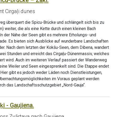
icu-Brücke – Zaķi.
t Cirgaļi dunes
g überquert die Spicu-Brücke und schlängelt sich bis zu
) weiter, die als eine Kette durch einen kleinen Bach
In der Nähe der Seen gibt es mehrere Erholungs- und
fade. Es bieten sich Ausblicke auf wunderbare Landschaften
lder. Nach dem letzten der Kokšu-Seen, dem Dibena, wandert
zwei Stunden und erreicht das Cirgaļu-Dünenmassiv, welches
ert wird. Auch im weiteren Verlauf passiert der Wanderweg
kleine Weiler und Seen eingesprenkelt sind. Die Etappe endet
. Hier gibt es jedoch weder Läden noch Dienstleistungen,
Übernachtungsmöglichkeiten im Voraus geplant werden
urch das Landschaftsschutzgebiet „Nord-Gauja“.
ķi - Gaujiena.
loss Zvārtava nach Gaujiena