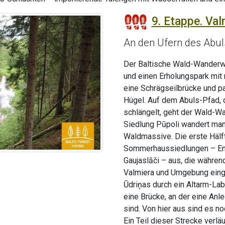
9. Etappe. Val
An den Ufern des Abuls
Der Baltische Wald-Wanderwe
und einen Erholungspark mit
eine Schrägseilbrücke und pa
Hügel. Auf dem Abuls-Pfad, d
schlängelt, geht der Wald-Wa
Siedlung Pūpoli wandert man
Waldmassive. Die erste Hälft
Sommerhaussiedlungen – Enerģ
Gaujaslāči – aus, die während
Valmiera und Umgebung einge
Ūdriņas durch ein Altarm-Laby
eine Brücke, an der eine Anle
sind. Von hier aus sind es n
Ein Teil dieser Strecke verl