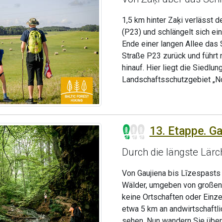
1,5 km hinter Zaķi verlässt 
(P23) und schlängelt sich ei
Ende einer langen Allee das 
Straße P23 zurück und führt 
hinauf. Hier liegt die Siedlun
Landschaftsschutzgebiet „No
13. Etappe. Ga
Durch die längste Lärc
Von Gaujiena bis Līzespasts
Wälder, umgeben von großen
keine Ortschaften oder Einz
etwa 5 km an andwirtschaftli
sehen. Nun wandern Sie über