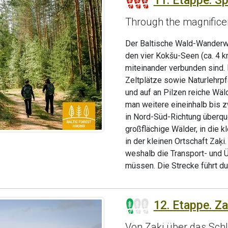
11. Etappe. Sp
Through the magnificen
Der Baltische Wald-Wanderwe
den vier Kokšu-Seen (ca. 4 km
miteinander verbunden sind. 
Zeltplätze sowie Naturlehrp
und auf an Pilzen reiche Wä
man weitere eineinhalb bis 
in Nord-Süd-Richtung überqu
großflächige Wälder, in die 
in der kleinen Ortschaft Zaķi
weshalb die Transport- und 
müssen. Die Strecke führt d
12. Etappe. Za
Von Zaķi über das Sch