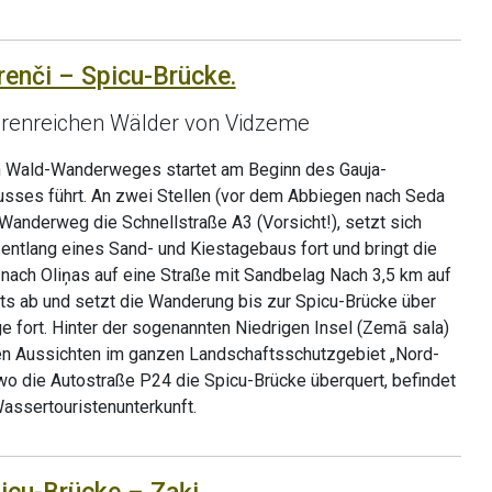
renči – Spicu-Brücke.
eerenreichen Wälder von Vidzeme
n Wald-Wanderweges startet am Beginn des Gauja-
usses führt. An zwei Stellen (vor dem Abbiegen nach Seda
 Wanderweg die Schnellstraße A3 (Vorsicht!), setzt sich
entlang eines Sand- und Kiestagebaus fort und bringt die
ach Oliņas auf eine Straße mit Sandbelag Nach 3,5 km auf
ts ab und setzt die Wanderung bis zur Spicu-Brücke über
 fort. Hinter der sogenannten Niedrigen Insel (Zemā sala)
ten Aussichten im ganzen Landschaftsschutzgebiet „Nord-
wo die Autostraße P24 die Spicu-Brücke überquert, befindet
Wassertouristenunterkunft.