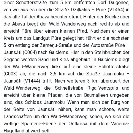
einer Schotterstraße zum 5 km entfernten Dorf Daigones,
von wo aus es über die Straße Dziļkalns – Pūre (V1464) in
das alte Tal der Abava herunter steigt. Hinter der Brücke über
die Abava biegt der Wald-Wanderweg nach rechts ab und
erreicht Pūre über einem kleinen Pfad. Nachdem er einen
Kreis um das Landgut Pūre gelegt hat, führt er die nächsten
5 km entlang der Zemeņu-Straße und der Autostraße Pūre –
Jaunsāti (C004) nach Galciems. Hier in den Steinbrüchen der
Gegend werden Sand und Kies abgebaut. In Galciems biegt
der Wald-Wanderweg links auf eine kleine Schotterstraße
(C003) ab, die nach 3,5 km auf die Straße Jaunmoku –
Jaunsāti (V1444) trifft. Nach weiteren 3 km überquert der
Wald-Wanderweg die Schnellstraße Riga-Ventspils und
erreicht über kleine Pfaden, die von Baumalleen umgeben
sind, das Schloss Jaunmoku. Wenn man sich der Burg von
der Seite von Jaunsāti nähert, kann man schöne, weite
Landschaften um den Wald-Wanderweg sehen, wo sich die
wellige Spārnene-Ebene der Ostkursa mit dem Vanema-
Hügelland abwechselt.