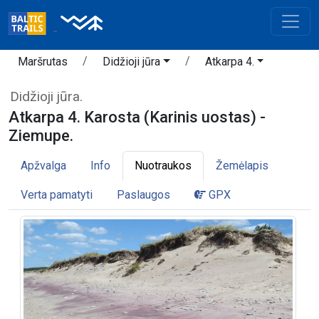
Maršrutas
Didžioji jūra
Atkarpa 4.
Didžioji jūra.
Atkarpa 4. Karosta (Karinis uostas) -
Ziemupe.
Apžvalga
Info
Nuotraukos
Žemėlapis
Verta pamatyti
Paslaugos
GPX