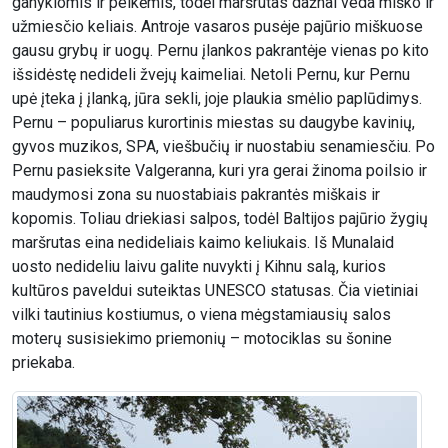
ganyklomis ir pelkėmis, todėl maršrutas dažnai veda miško ir
užmiesčio keliais. Antroje vasaros pusėje pajūrio miškuose
gausu grybų ir uogų. Pernu įlankos pakrantėje vienas po kito
išsidėstę nedideli žvejų kaimeliai. Netoli Pernu, kur Pernu
upė įteka į įlanką, jūra sekli, joje plaukia smėlio paplūdimys.
Pernu – populiarus kurortinis miestas su daugybe kavinių,
gyvos muzikos, SPA, viešbučių ir nuostabiu senamiesčiu. Po
Pernu pasieksite Valgeranna, kuri yra gerai žinoma poilsio ir
maudymosi zona su nuostabiais pakrantės miškais ir
kopomis. Toliau driekiasi salpos, todėl Baltijos pajūrio žygių
maršrutas eina nedideliais kaimo keliukais. Iš Munalaid
uosto nedideliu laivu galite nuvykti į Kihnu salą, kurios
kultūros paveldui suteiktas UNESCO statusas. Čia vietiniai
vilki tautinius kostiumus, o viena mėgstamiausių salos
moterų susisiekimo priemonių – motociklas su šonine
priekaba.