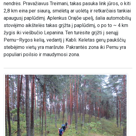
nendrės. Pravažiavus Treimani, takas pasuka link jūros, o kiti
2,8 km eina per siaurą, smėlėtą ar uolėtą ir retkarčiais tankiai
apaugusį paplūdimį. Aplenkus Orajõe upelį, šalia automobilių
stovėjimo aikštelės takas grįžta į paplūdimį, o po to ~ 4 km
žygis iki viešbučio Lepanina. Ten turėsite grįžti į senąjį
Pernu–Rygos kelią, vedantį į Kabli. Keletas gerų paukščių
stebėjimo vietų yra maršrute. Pakrantės zona iki Pernu yra
populiari poilsio ir maudymosi zona.