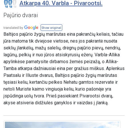
Atkarpa 40. Varbla - Pivarootsi.
Pajūrio dvarai
Show original
Baltijos pajūrio žygių maršrutas eina pakrančių keliais, tačiau
jūra matoma tik dviejose vietose, nes jos pakrantė nusėta
seklių įlankėlių, mažų salelių, drėgnų pajūrio pievų, nendrių,
lagūnų, pelkių ir nuo jūros atsiskyrusių ežerų. Varbla-Allika
apylinkėse pamatysite dirbamos žemės peizažą, o Allika-
Tamba atkarpa dažniausiai eina per gražius miškus. Aplenkus
Paatsalu ir Illuste dvarus, Baltijos pajūrio žygių maršrutas
tęsiasi keliu, kertančiu pelkes Nehatu gamtos rezervate ir
netoli Muriste kaimo vingiuoja keliu, kurio pašonėje yra
įspūdinga uolų tvora. Prieš pasiekiant Pivarootsi dvarą,
akyse atsiveria didžiulės ganyklos ir vaizdas į įlanką.