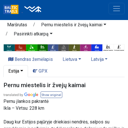
Maršrutas
Pernu miestelis ir žvejų kaimai
Pasirinkti atkarpą
Bendras žemėlapis
Lietuva
Latvija
Estija
GPX
Pernu miestelis ir žvejų kaimai
Show original
Pernu įlankos pakrantė
Ikla – Virtsu: 228 km
Daug kur Estijos pajūryje driekiasi nendrės, salpos su