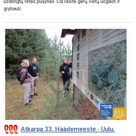
uždengtų retas pušynas. Čia rasite gerų vietų uogauti ir
grybauti.
Atkarpa 33. Häädemeeste - Uulu.