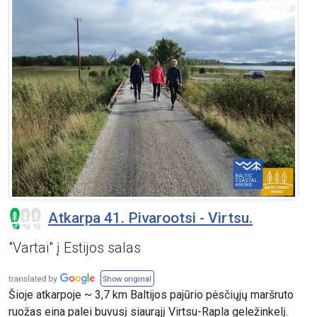
Atkarpa 41. Pivarootsi - Virtsu.
"Vartai" į Estijos salas
Show original
Šioje atkarpoje ~ 3,7 km Baltijos pajūrio pėsčiųjų maršruto
ruožas eina palei buvusį siaurąjį Virtsu-Rapla geležinkelį.