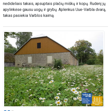
nedideliais takais, apsuptais plačių miškų ir kopų. Rudenį jų
apylinkėse gausu uogų ir grybų. Aplenkus Uue-Varbla dvarą,
takas pasiekia Varblos kaimą.