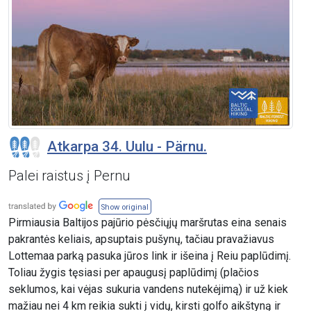
Atkarpa 34. Uulu - Pärnu.
Palei raistus į Pernu
Show original
Pirmiausia Baltijos pajūrio pėsčiųjų maršrutas eina senais
pakrantės keliais, apsuptais pušynų, tačiau pravažiavus
Lottemaa parką pasuka jūros link ir išeina į Reiu paplūdimį.
Toliau žygis tęsiasi per apaugusį paplūdimį (plačios
seklumos, kai vėjas sukuria vandens nutekėjimą) ir už kiek
mažiau nei 4 km reikia sukti į vidų, kirsti golfo aikštyną ir