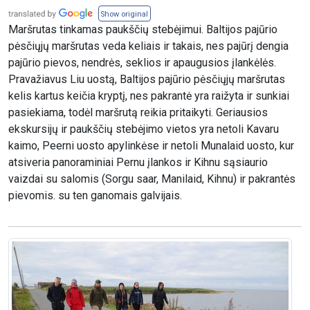
Show original
Maršrutas tinkamas paukščių stebėjimui. Baltijos pajūrio
pėsčiųjų maršrutas veda keliais ir takais, nes pajūrį dengia
pajūrio pievos, nendrės, seklios ir apaugusios įlankėlės.
Pravažiavus Liu uostą, Baltijos pajūrio pėsčiųjų maršrutas
kelis kartus keičia kryptį, nes pakrantė yra raižyta ir sunkiai
pasiekiama, todėl maršrutą reikia pritaikyti. Geriausios
ekskursijų ir paukščių stebėjimo vietos yra netoli Kavaru
kaimo, Peerni uosto apylinkėse ir netoli Munalaid uosto, kur
atsiveria panoraminiai Pernu įlankos ir Kihnu sąsiaurio
vaizdai su salomis (Sorgu saar, Manilaid, Kihnu) ir pakrantės
pievomis. su ten ganomais galvijais.