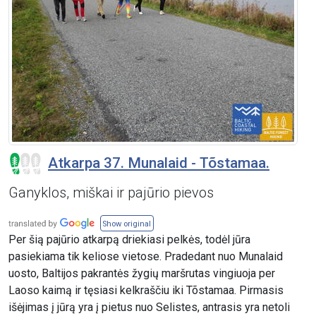
Atkarpa 37. Munalaid - Tõstamaa.
Ganyklos, miškai ir pajūrio pievos
Show original
Per šią pajūrio atkarpą driekiasi pelkės, todėl jūra
pasiekiama tik keliose vietose. Pradedant nuo Munalaid
uosto, Baltijos pakrantės žygių maršrutas vingiuoja per
Laoso kaimą ir tęsiasi kelkraščiu iki Tõstamaa. Pirmasis
išėjimas į jūrą yra į pietus nuo Selistes, antrasis yra netoli