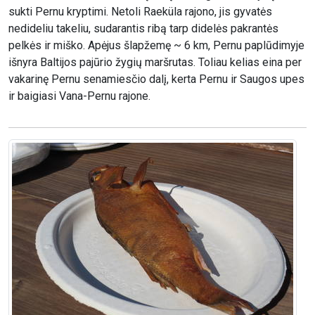
sukti Pernu kryptimi. Netoli Raeküla rajono, jis gyvatės
nedideliu takeliu, sudarantis ribą tarp didelės pakrantės
pelkės ir miško. Apėjus šlapžemę ~ 6 km, Pernu paplūdimyje
išnyra Baltijos pajūrio žygių maršrutas. Toliau kelias eina per
vakarinę Pernu senamiesčio dalį, kerta Pernu ir Saugos upes
ir baigiasi Vana-Pernu rajone.