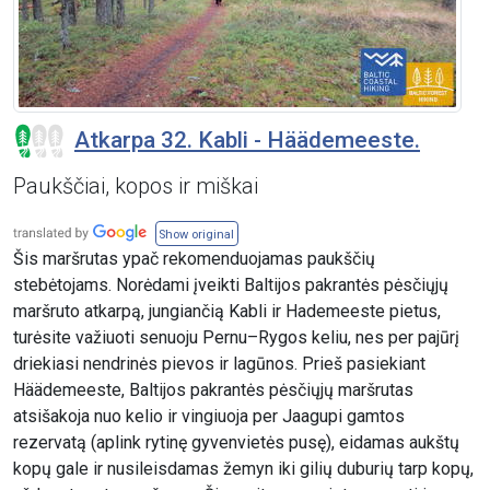
Atkarpa 32. Kabli - Häädemeeste.
Paukščiai, kopos ir miškai
Show original
Šis maršrutas ypač rekomenduojamas paukščių
stebėtojams. Norėdami įveikti Baltijos pakrantės pėsčiųjų
maršruto atkarpą, jungiančią Kabli ir Hademeeste pietus,
turėsite važiuoti senuoju Pernu–Rygos keliu, nes per pajūrį
driekiasi nendrinės pievos ir lagūnos. Prieš pasiekiant
Häädemeeste, Baltijos pakrantės pėsčiųjų maršrutas
atsišakoja nuo kelio ir vingiuoja per Jaagupi gamtos
rezervatą (aplink rytinę gyvenvietės pusę), eidamas aukštų
kopų gale ir nusileisdamas žemyn iki gilių duburių tarp kopų,