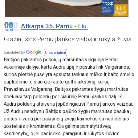
Atkarpa 35. Pärnu - Liu.
Gražiausios Pernu įlankos vietos ir rūkyta žuvis
Show original
Baltijos pakrantės pėsčiųjų maršrutas vingiuoja Pernu
vakarinėje dalyje, kerta Audru upę ir pasuka link Valgeranos,
kurios pietinė pusė yra apsupta tankaus miško ir balto smėlio
paplūdimio, o šiaurėje rasite golfo aikštyną. kursą.
Pravažiavus Valgeraną, Baltijos pakrantės žygių maršrutas
driekiasi tarp polderių per šiaurinę Pernu įlankos dalį. Iš
Audru polderių atsiveria įspūdingiausi Pernu įlankos vaizdai.
Už Audrų nendrynų Baltijos pajūrio žygių maršrutas pasuka į
pietus ir veda per pakrančių žvejų kaimelius su nedideliais
uosteliais ir krantinėmis. Čia galima pamatyti žvejų
kasdienybę, o jei pasiseks, paragauti ir rūkytos žuvies.