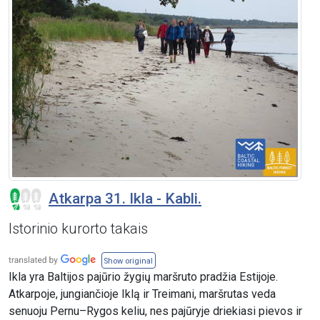
Atkarpa 31. Ikla - Kabli.
Istorinio kurorto takais
Show original
Ikla yra Baltijos pajūrio žygių maršruto pradžia Estijoje.
Atkarpoje, jungiančioje Iklą ir Treimani, maršrutas veda
senuoju Pernu–Rygos keliu, nes pajūryje driekiasi pievos ir