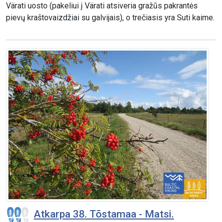
Värati uosto (pakeliui į Värati atsiveria gražūs pakrantės
pievų kraštovaizdžiai su galvijais), o trečiasis yra Suti kaime.
Atkarpa 38. Tõstamaa - Matsi.