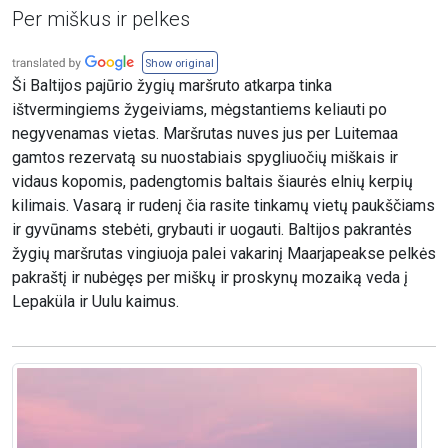
Per miškus ir pelkes
Show original
Ši Baltijos pajūrio žygių maršruto atkarpa tinka
ištvermingiems žygeiviams, mėgstantiems keliauti po
negyvenamas vietas. Maršrutas nuves jus per Luitemaa
gamtos rezervatą su nuostabiais spygliuočių miškais ir
vidaus kopomis, padengtomis baltais šiaurės elnių kerpių
kilimais. Vasarą ir rudenį čia rasite tinkamų vietų paukščiams
ir gyvūnams stebėti, grybauti ir uogauti. Baltijos pakrantės
žygių maršrutas vingiuoja palei vakarinį Maarjapeakse pelkės
pakraštį ir nubėgęs per miškų ir proskynų mozaiką veda į
Lepaküla ir Uulu kaimus.