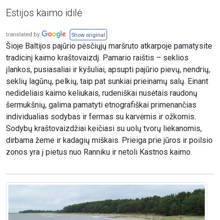
Estijos kaimo idilė
Show original
Šioje Baltijos pajūrio pėsčiųjų maršruto atkarpoje pamatysite
tradicinį kaimo kraštovaizdį. Pamario raištis – seklios
įlankos, pusiasaliai ir kyšuliai, apsupti pajūrio pievų, nendrių,
seklių lagūnų, pelkių, taip pat sunkiai prieinamų salų. Einant
nedideliais kaimo keliukais, rudeniškai nusėtais raudonų
šermukšnių, galima pamatyti etnografiškai primenančias
individualias sodybas ir fermas su karvėmis ir ožkomis.
Sodybų kraštovaizdžiai keičiasi su uolų tvorų liekanomis,
dirbama žeme ir kadagių miškais. Prieiga prie jūros ir poilsio
zonos yra į pietus nuo Ranniku ir netoli Kastnos kaimo.