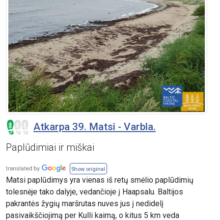
Atkarpa 39. Matsi - Varbla.
Paplūdimiai ir miškai
Show original
Matsi paplūdimys yra vienas iš retų smėlio paplūdimių
tolesnėje tako dalyje, vedančioje į Haapsalu. Baltijos
pakrantės žygių maršrutas nuves jus į nedidelį
pasivaikščiojimą per Kulli kaimą, o kitus 5 km veda