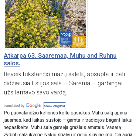
Atkarpa 63. Saaremaa, Muhu and Ruhnu
salos.
Beveik tūkstančio mažų salelių apsupta ir pati
didžiausia Estijos sala – Sarema – garbingai
užsitarnavo savo vardą.
Show original
Po pusvalandžio kelionės keltu pasiekus Muhu salą apima
jausmas, kad laikas sustojo – gamta ir tradicijos bėgant laikui
nepasikeitė. Muhu sala garsėja gražiais amatais. Vasarą
žydinti sala įkvėpė ryškių spalvų ir gėlių siuvinėjimo. Čia auga