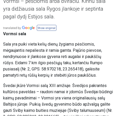
Vormsi – pėsčiomis arba dviračiu. Kihnu sala
yra didžiausia sala Rygos įlankoje ir septinta
pagal dydį Estijos sala.
Show original
Vormsi sala
Sala yra puiki vieta kelių dienų žygiams pėsčiomis,
mėgaujantis nepaliesta ir ramia gamta. Pajūrio pievose,
nendrynuose ir įlankose gyvena reti augalai ir paukščių
rūšys. Eidami 7 km ilgio pėsčiųjų taku, kertančiu Rumpo
pusiasalį (Nr. 2, GPS: 58.970218, 23.265418), galėsite
pamatyti retų rūšių kerpių ir stebėti jūros paukščius.
Švedai įkūrė Vormsi salą XIII amžiuje. Švedijos pakrantės
kultūros paveldas – raudoni namai ir įdomūs Švedijai būdingi
kaimų pavadinimai – Vormsi yra viena originaliausių salų
Baltijos jūroje. Puikią švedų gyvenimo būdo apžvalgą galite
gauti Sviby kaimo buities muziejuje (Sviby talumuuseum) (Nr.