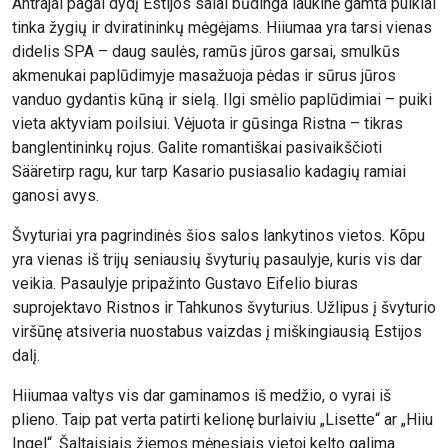
Antrajai pagal dydį Estijos salai būdinga laukinė gamta puikiai
tinka žygių ir dviratininkų mėgėjams. Hiiumaa yra tarsi vienas
didelis SPA – daug saulės, ramūs jūros garsai, smulkūs
akmenukai paplūdimyje masažuoja pėdas ir sūrus jūros
vanduo gydantis kūną ir sielą. Ilgi smėlio paplūdimiai – puiki
vieta aktyviam poilsiui. Vėjuota ir gūsinga Ristna – tikras
banglentininkų rojus. Galite romantiškai pasivaikščioti
Sääretirp ragu, kur tarp Kasario pusiasalio kadagių ramiai
ganosi avys.
Švyturiai yra pagrindinės šios salos lankytinos vietos. Kõpu
yra vienas iš trijų seniausių švyturių pasaulyje, kuris vis dar
veikia. Pasaulyje pripažinto Gustavo Eifelio biuras
suprojektavo Ristnos ir Tahkunos švyturius. Užlipus į švyturio
viršūnę atsiveria nuostabus vaizdas į miškingiausią Estijos
dalį.
Hiiumaa valtys vis dar gaminamos iš medžio, o vyrai iš
plieno. Taip pat verta patirti kelionę burlaiviu „Lisette“ ar „Hiiu
Ingel“. Šaltaisiais žiemos mėnesiais vietoj kelto galima