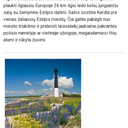
plaukti ilgiausiu Europoje 26 km ilgio ledo keliu, jungiančiu
salą su žemynine Estijos dalimi. Salos sostinė Kerdla yra
vienas žaliausių Estijos miestų. Čia galite pabėgti nuo
miesto triukšmo ir praleisti laisvalaikį jaukiame pakrantės
poilsio namelyje ar vietinėje užeigoje, mėgaudamiesi Hiiu
alumi ir rūkyta žuvimi.