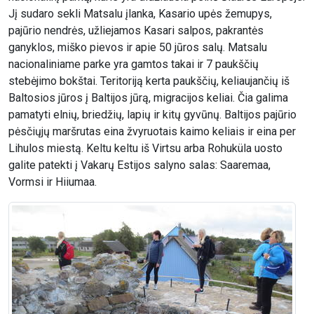
Jį sudaro sekli Matsalu įlanka, Kasario upės žemupys,
pajūrio nendrės, užliejamos Kasari salpos, pakrantės
ganyklos, miško pievos ir apie 50 jūros salų. Matsalu
nacionaliniame parke yra gamtos takai ir 7 paukščių
stebėjimo bokštai. Teritoriją kerta paukščių, keliaujančių iš
Baltosios jūros į Baltijos jūrą, migracijos keliai. Čia galima
pamatyti elnių, briedžių, lapių ir kitų gyvūnų. Baltijos pajūrio
pėsčiųjų maršrutas eina žvyruotais kaimo keliais ir eina per
Lihulos miestą. Keltu keltu iš Virtsu arba Rohuküla uosto
galite patekti į Vakarų Estijos salyno salas: Saaremaa,
Vormsi ir Hiiumaa.