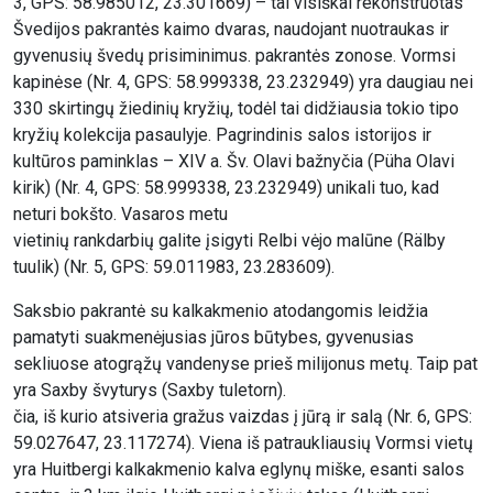
3, GPS: 58.985012, 23.301669) – tai visiškai rekonstruotas
Švedijos pakrantės kaimo dvaras, naudojant nuotraukas ir
gyvenusių švedų prisiminimus. pakrantės zonose. Vormsi
kapinėse (Nr. 4, GPS: 58.999338, 23.232949) yra daugiau nei
330 skirtingų žiedinių kryžių, todėl tai didžiausia tokio tipo
kryžių kolekcija pasaulyje. Pagrindinis salos istorijos ir
kultūros paminklas – XIV a. Šv. Olavi bažnyčia (Püha Olavi
kirik) (Nr. 4, GPS: 58.999338, 23.232949) unikali tuo, kad
neturi bokšto. Vasaros metu
vietinių rankdarbių galite įsigyti Relbi vėjo malūne (Rälby
tuulik) (Nr. 5, GPS: 59.011983, 23.283609).
Saksbio pakrantė su kalkakmenio atodangomis leidžia
pamatyti suakmenėjusias jūros būtybes, gyvenusias
sekliuose atogrąžų vandenyse prieš milijonus metų. Taip pat
yra Saxby švyturys (Saxby tuletorn).
čia, iš kurio atsiveria gražus vaizdas į jūrą ir salą (Nr. 6, GPS:
59.027647, 23.117274). Viena iš patraukliausių Vormsi vietų
yra Huitbergi kalkakmenio kalva eglynų miške, esanti salos