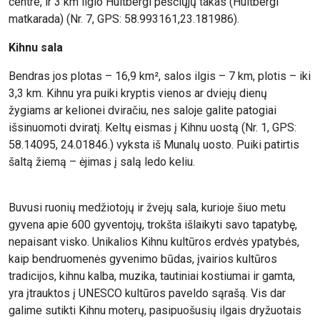
centre, ir 3 km ilgio Huitbergi pėsčiųjų takas (Huitbergi
matkarada) (Nr. 7, GPS: 58.993161,23.181986).
Kihnu sala
Bendras jos plotas – 16,9 km², salos ilgis – 7 km, plotis – iki
3,3 km. Kihnu yra puiki kryptis vienos ar dviejų dienų
žygiams ar kelionei dviračiu, nes saloje galite patogiai
išsinuomoti dviratį. Keltų eismas į Kihnu uostą (Nr. 1, GPS:
58.14095, 24.01846.) vyksta iš Munalų uosto. Puiki patirtis
šaltą žiemą – ėjimas į salą ledo keliu.
Buvusi ruonių medžiotojų ir žvejų sala, kurioje šiuo metu
gyvena apie 600 gyventojų, trokšta išlaikyti savo tapatybę,
nepaisant visko. Unikalios Kihnu kultūros erdvės ypatybės,
kaip bendruomenės gyvenimo būdas, įvairios kultūros
tradicijos, kihnu kalba, muzika, tautiniai kostiumai ir gamta,
yra įtrauktos į UNESCO kultūros paveldo sąrašą. Vis dar
galime sutikti Kihnu moterų, pasipuošusių ilgais dryžuotais