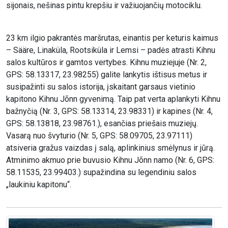
sijonais, nešinas pintu krepšiu ir važiuojančių motociklu.
23 km ilgio pakrantės maršrutas, einantis per keturis kaimus
– Sääre, Linaküla, Rootsiküla ir Lemsi – padės atrasti Kihnu
salos kultūros ir gamtos vertybes. Kihnu muziejuje (Nr. 2,
GPS: 58.13317, 23.98255) galite lankytis ištisus metus ir
susipažinti su salos istorija, įskaitant garsaus vietinio
kapitono Kihnu Jõnn gyvenimą. Taip pat verta aplankyti Kihnu
bažnyčią (Nr. 3, GPS: 58.13314, 23.98331) ir kapines (Nr. 4,
GPS: 58.13818, 23.98761.), esančias priešais muziejų.
Vasarą nuo švyturio (Nr. 5, GPS: 58.09705, 23.97111)
atsiveria gražus vaizdas į salą, aplinkinius smėlynus ir jūrą.
Atminimo akmuo prie buvusio Kihnu Jõnn namo (Nr. 6, GPS:
58.11535, 23.99403.) supažindina su legendiniu salos
„laukiniu kapitonu“.