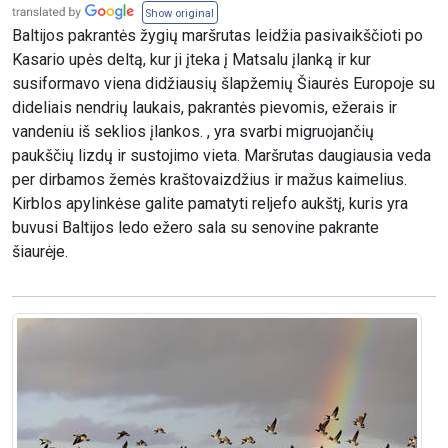
Show original
Baltijos pakrantės žygių maršrutas leidžia pasivaikščioti po
Kasario upės deltą, kur ji įteka į Matsalu įlanką ir kur
susiformavo viena didžiausių šlapžemių Šiaurės Europoje su
dideliais nendrių laukais, pakrantės pievomis, ežerais ir
vandeniu iš seklios įlankos. , yra svarbi migruojančių
paukščių lizdų ir sustojimo vieta. Maršrutas daugiausia veda
per dirbamos žemės kraštovaizdžius ir mažus kaimelius.
Kirblos apylinkėse galite pamatyti reljefo aukštį, kuris yra
buvusi Baltijos ledo ežero sala su senovine pakrante
šiaurėje.