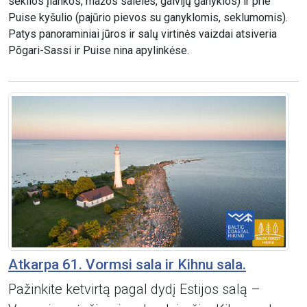
seklios įlankos, mažos salelės, galvijų ganyklos) ir prie
Puise kyšulio (pajūrio pievos su ganyklomis, seklumomis).
Patys panoraminiai jūros ir salų virtinės vaizdai atsiveria
Põgari-Sassi ir Puise nina apylinkėse.
Atkarpa 61. Vormsi sala ir Kihnu sala.
Pažinkite ketvirtą pagal dydį Estijos salą –