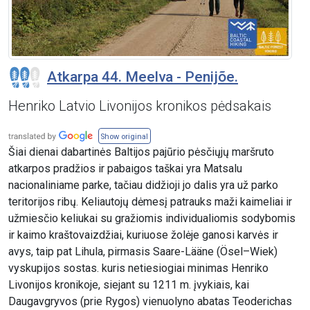
Atkarpa 44. Meelva - Penijõe.
Henriko Latvio Livonijos kronikos pėdsakais
Show original
Šiai dienai dabartinės Baltijos pajūrio pėsčiųjų maršruto
atkarpos pradžios ir pabaigos taškai yra Matsalu
nacionaliniame parke, tačiau didžioji jo dalis yra už parko
teritorijos ribų. Keliautojų dėmesį patrauks maži kaimeliai ir
užmiesčio keliukai su gražiomis individualiomis sodybomis
ir kaimo kraštovaizdžiai, kuriuose žolėje ganosi karvės ir
avys, taip pat Lihula, pirmasis Saare-Lääne (Ösel–Wiek)
vyskupijos sostas. kuris netiesiogiai minimas Henriko
Livonijos kronikoje, siejant su 1211 m. įvykiais, kai
Daugavgryvos (prie Rygos) vienuolyno abatas Teoderichas