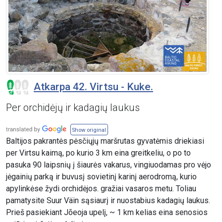
Atkarpa 42. Virtsu - Kuke.
Per orchidėjų ir kadagių laukus
Show original
Baltijos pakrantės pėsčiųjų maršrutas gyvatėmis driekiasi
per Virtsu kaimą, po kurio 3 km eina greitkeliu, o po to
pasuka 90 laipsnių į šiaurės vakarus, vingiuodamas pro vėjo
jėgainių parką ir buvusį sovietinį karinį aerodromą, kurio
apylinkėse žydi orchidėjos. gražiai vasaros metu. Toliau
pamatysite Suur Väin sąsiaurį ir nuostabius kadagių laukus.
Prieš pasiekiant Jõeoja upelį, ~ 1 km kelias eina senosios