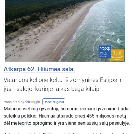
Atkarpa 62. Hiiumaa sala.
Valandos kelionė keltu iš žemyninės Estijos ir
jūs - saloje, kurioje laikas bėga kitaip.
Show original
Malonus vietinių gyventojų humoras ramiam gyvenimo būdui
suteikia polėkio. Hiiumaa atsirado prieš 455 milijonus metų
dėl meteorito sprogimo ir yra viena seniausių salų pasaulyje.