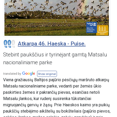
Atkarpa 46. Haeska - Puise.
Stebint paukščius ir tyrinėjant gamtą Matsalu
nacionaliniame parke
Show original
Viena gražiausių Baltijos pajūrio pėsčiųjų maršruto atkarpų
Matsalu nacionaliniame parke, vedanti per žemės ūkio
paskirties žemes ir pakrančių pievas, esančias netoli
Matsalu įlankos, kur rudenį susirenka tūkstančiai
migruojančių gervių ir žąsų. Prie Haeskos kaimo yra puikių
paukščių stebėjimo aikštelių su bokšteliais (pajūrio pievos,