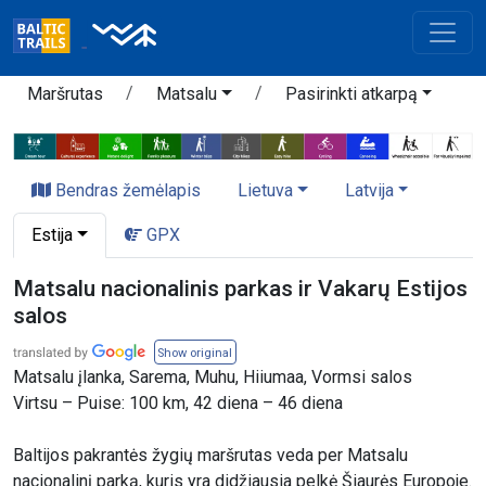
Maršrutas
Matsalu
Pasirinkti atkarpą
Bendras žemėlapis
Lietuva
Latvija
Estija
GPX
Matsalu nacionalinis parkas ir Vakarų Estijos
salos
Show original
Matsalu įlanka, Sarema, Muhu, Hiiumaa, Vormsi salos
Virtsu – Puise: 100 km, 42 diena – 46 diena
Baltijos pakrantės žygių maršrutas veda per Matsalu
nacionalinį parką, kuris yra didžiausia pelkė Šiaurės Europoje.