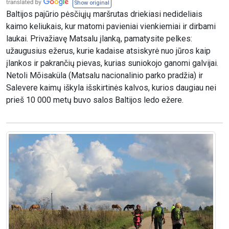
Show original
Baltijos pajūrio pėsčiųjų maršrutas driekiasi nedideliais
kaimo keliukais, kur matomi pavieniai vienkiemiai ir dirbami
laukai. Privažiavę Matsalu įlanką, pamatysite pelkes:
užaugusius ežerus, kurie kadaise atsiskyrė nuo jūros kaip
įlankos ir pakrančių pievas, kurias suniokojo ganomi galvijai.
Netoli Mõisaküla (Matsalu nacionalinio parko pradžia) ir
Salevere kaimų iškyla išskirtinės kalvos, kurios daugiau nei
prieš 10 000 metų buvo salos Baltijos ledo ežere.