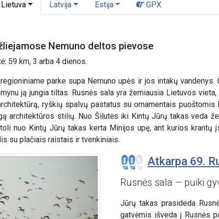
Lietuva
Latvija
Estija
GPX
užliejamose Nemuno deltos pievose
tė: 59 km, 3 arba 4 dienos.
gioniniame parke supa Nemuno upės ir jos intakų vandenys. Čia
emynu ją jungia tiltas. Rusnės sala yra žemiausia Lietuvos vieta
rchitektūrą, ryškių spalvų pastatus su ornamentais puoštomis l
gą architektūros stilių. Nuo Šilutės iki Kintų Jūrų takas ved
toli nuo Kintų Jūrų takas kerta Minijos upę, ant kurios krantų
su plačiais raistais ir tvenkiniais.
Atkarpa 69. R
Rusnės sala – puiki gy
Jūrų takas prasideda Rusnės
gatvėmis išveda į Rusnės pa