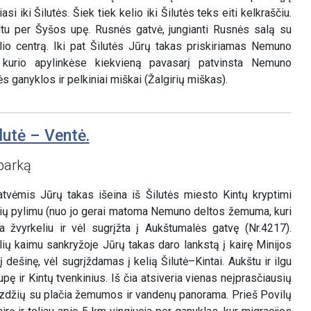
iasi iki Šilutės. Šiek tiek kelio iki Šilutės teks eiti kelkraščiu.
 tiltu per Šyšos upę. Rusnės gatvė, jungianti Rusnės salą su
elio centrą. Iki pat Šilutės Jūrų takas priskiriamas Nemuno
, kurio apylinkėse kiekvieną pavasarį patvinsta Nemuno
ganyklos ir pelkiniai miškai (Žalgirių miškas).
lutė – Ventė.
parką
tvėmis Jūrų takas išeina iš Šilutės miesto Kintų kryptimi
erių pylimu (nuo jo gerai matoma Nemuno deltos žemuma, kuri
ja žvyrkeliu ir vėl sugrįžta į Aukštumalės gatvę (Nr.4217).
ių kaimu sankryžoje Jūrų takas daro lankstą į kairę Minijos
į dešinę, vėl sugrįždamas į kelią Šilutė–Kintai. Aukštu ir ilgu
upę ir Kintų tvenkinius. Iš čia atsiveria vienas neįprasčiausių
izdžių su plačia žemumos ir vandenų panorama. Prieš Povilų