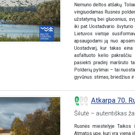
Nemuno deltos atšakų. Tolia
vingiuodamas Rusnės polderi
užstatymą bei gluosnius, sv
iki pat Uostadvario švyturio
Lietuvos vietoje susiformav
apsaugodami ją nuo apsėmim
Uostadvarį, kur takas eina
asfaltuoto kelio pakraščiu
pasiekti pradinį maršruto 
Polderių pylimai – tai nuosta
gyvūnus: stirnas, briedžius i
Atkarpa 70. Ru
Šilutė – autentiškas ža
Rusnės miestelyje Taikos 
Atmatos upę, kuri yra viena 