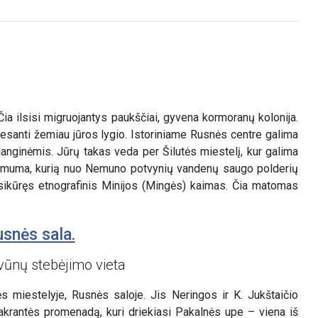
 ilsisi migruojantys paukščiai, gyvena kormoranų kolonija.
, esanti žemiau jūros lygio. Istoriniame Rusnės centre galima
anginėmis. Jūrų takas veda per Šilutės miestelį, kur galima
a žemuma, kurią nuo Nemuno potvynių vandenų saugo polderių
 įsikūręs etnografinis Minijos (Mingės) kaimas. Čia matomas
usnės sala.
vūnų stebėjimo vieta
 miestelyje, Rusnės saloje. Jis Neringos ir K. Jukštaičio
krantės promenadą, kuri driekiasi Pakalnės upe – viena iš