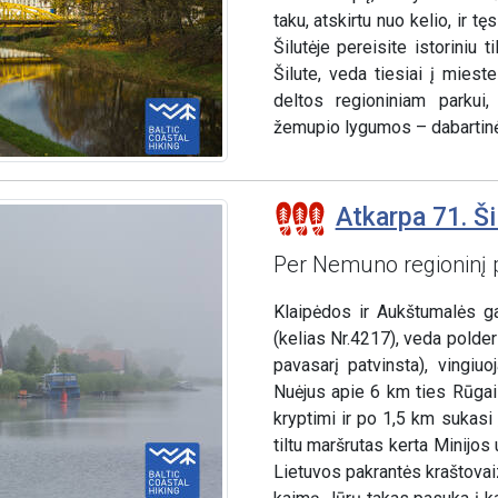
taku, atskirtu nuo kelio, ir tęs
Šilutėje pereisite istoriniu
Šilute, veda tiesiai į miest
deltos regioniniam parkui
žemupio lygumos – dabartinės 
Atkarpa 71. Ši
Per Nemuno regioninį 
Klaipėdos ir Aukštumalės ga
(kelias Nr.4217), veda pold
pavasarį patvinsta), vingiuo
Nuėjus apie 6 km ties Rūgail
kryptimi ir po 1,5 km sukasi 
tiltu maršrutas kerta Minijos 
Lietuvos pakrantės kraštova