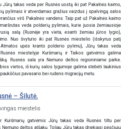
u Jūrų takas veda per Rusnės uostą iki pat Pakalnės kaimo,
ų pylimais ir atverdamas gražius vaizdus į spalvingą salos
yrančius virš Pakalnės vandens. Taip pat už Pakalnės kaimo
 maršrutas veda polderių pylimais, kurie juosia žemiausioje
usią salą (Rusnėje yra vieta, esanti žemiau jūros lygio),
o. Nuo švyturio iki pat Rusnės miestelio (išskyrus patį
 Atmatos upės kranto polderio pylimu), Jūrų takas veda
. Rusnės miestelyje Kuršmarių ir Taikos gatvėmis galima
tašką. Rusnės sala yra Nemuno deltos regioniniame parke.
bios vietos, iš kurių salos lygumoje galima stebėti laukinius
r paukščius pavasario bei rudens migracijų metu.
snė – Šilutė.
vingas miestelis
ir Kuršmarių gatvėmis Jūrų takas veda Rusnės tiltu per
iš Nemuno deltos atšakų. Toliau Jūrų takas driekiasi pėsčiųjų