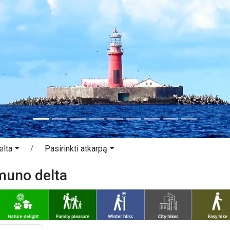
elta
Pasirinkti atkarpą
muno delta