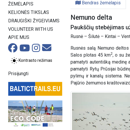
Bendras žemėlapis
ŽEMĖLAPIS
KELIONĖS TIKSLAS
Nemuno delta
DRAUGIŠKI ŽYGEIVIAMS
Paukščių stebėjimas 
VOLUNTEER WITH US
Rusnė – Šilutė – Kintai – Ven
APIE MUS
Rusnės salą Nemuno deltos re
2
Salos plotas 45 km
, o su ž
Kontrasto režimas
pamatyti autentišką medinę a
pamatyti Rytų Prūsijai būdin
Prisijungti
pylimų ir kanalų sistema. Ne
Pajūrio žemumos kraštovaizdis 