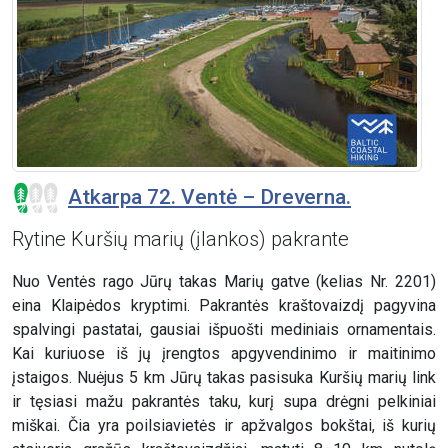
Atkarpa 72. Ventė – Dreverna.
Rytine Kuršių marių (įlankos) pakrante
Nuo Ventės rago Jūrų takas Marių gatve (kelias Nr. 2201)
eina Klaipėdos kryptimi. Pakrantės kraštovaizdį pagyvina
spalvingi pastatai, gausiai išpuošti mediniais ornamentais.
Kai kuriuose iš jų įrengtos apgyvendinimo ir maitinimo
įstaigos. Nuėjus 5 km Jūrų takas pasisuka Kuršių marių link
ir tęsiasi mažu pakrantės taku, kurį supa drėgni pelkiniai
miškai. Čia yra poilsiavietės ir apžvalgos bokštai, iš kurių