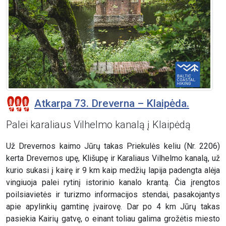
Atkarpa 73. Dreverna – Klaipėda.
Palei karaliaus Vilhelmo kanalą į Klaipėdą
Už Drevernos kaimo Jūrų takas Priekulės keliu (Nr. 2206)
kerta Drevernos upę, Klišupę ir Karaliaus Vilhelmo kanalą, už
kurio sukasi į kairę ir 9 km kaip medžių lapija padengta alėja
vingiuoja palei rytinį istorinio kanalo krantą. Čia įrengtos
poilsiavietės ir turizmo informacijos stendai, pasakojantys
apie apylinkių gamtinę įvairovę. Dar po 4 km Jūrų takas
pasiekia Kairių gatvę, o einant toliau galima grožėtis miesto