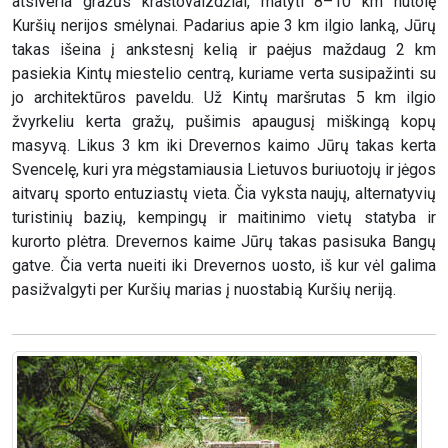
atsiveria gražūs kraštovaizdžiai, matyti 8–10 km nutolę
Kuršių nerijos smėlynai. Padarius apie 3 km ilgio lanką, Jūrų
takas išeina į ankstesnį kelią ir paėjus maždaug 2 km
pasiekia Kintų miestelio centrą, kuriame verta susipažinti su
jo architektūros paveldu. Už Kintų maršrutas 5 km ilgio
žvyrkeliu kerta gražų, pušimis apaugusį miškingą kopų
masyvą. Likus 3 km iki Drevernos kaimo Jūrų takas kerta
Svencelę, kuri yra mėgstamiausia Lietuvos buriuotojų ir jėgos
aitvarų sporto entuziastų vieta. Čia vyksta naujų, alternatyvių
turistinių bazių, kempingų ir maitinimo vietų statyba ir
kurorto plėtra. Drevernos kaime Jūrų takas pasisuka Bangų
gatve. Čia verta nueiti iki Drevernos uosto, iš kur vėl galima
pasižvalgyti per Kuršių marias į nuostabią Kuršių neriją.