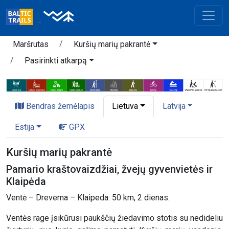
Maršrutas
Kuršių marių pakrantė
Pasirinkti atkarpą
Bendras žemėlapis
Lietuva
Latvija
Estija
GPX
Kuršių marių pakrantė
Pamario kraštovaizdžiai, žvejų gyvenvietės ir
Klaipėda
Ventė – Dreverna – Klaipeda: 50 km, 2 dienas.
Ventės rage įsikūrusi paukščių žiedavimo stotis su nedideliu