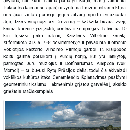
švyturiu, nuo kurio galima pamatyti Kuršių marių vandenis.
Pakrantės kaimuose sparčiai vystoma turizmo infrastruktūra,
nes šias vietas pamėgo jėgos aitvarų sporto entuziastai.
Jūrų takas vingiuoja per Dreverną – kažkada buvusį žvejų
kaimą, kuriame yra jachtų uostas ir kempingas. Toliau jis 10
km tęsiasi palei istorinį Karaliaus Vilhelmo kanalą,
suformuotą XIX a. 7–8 dešimtmetyje ir pavadintą tuomečio
Vokietijos kaizerio Vilhelmo Pirmojo garbei. Iš Klaipėdos
keltu galima persikelti į Kuršių neriją, kur yra lankytojų
pamėgtas Jūrų muziejus ir Delfinariumas. Klaipėda (vok.
Memel) – tai buvusi Rytų Prūsijos dalis, todėl čia akivaizdi
vokiškos kultūros įtaka. Senamiesčio išplanavimas pasižymi
geometriniu tikslumu – akmenimis grįstos gatvelės jį skaido
griežtais stačiakampiais.