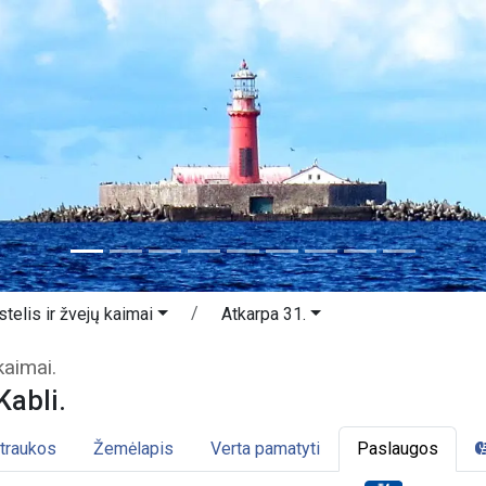
telis ir žvejų kaimai
Atkarpa 31.
- Kabli. Pernu miestelis ir žvejų kai
kaimai.
Kabli.
traukos
Žemėlapis
Verta pamatyti
Paslaugos