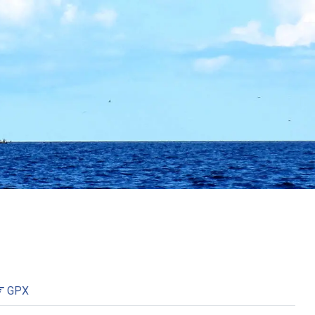
mai.
GPX