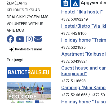
Apgyvendi
ŽEMĖLAPIS
KELIONĖS TIKSLAS
Hostel “Ikla hostel”
DRAUGIŠKI ŽYGEIVIAMS
+372 53092249
VOLUNTEER WITH US
Hostel/Bistro “Via Ik
APIE MUS
+372 445 8100
Holiday home “Trei
+372 5021825
Kontrasto režimas
Apartment “Kalbuse k
Prisijungti
+372 53439821
Guest house and camp
kämpingud”
+372 5118698
Camping “Mini Kämp
+372 52 66 656 / +372 50
Holiday home “Tuisu