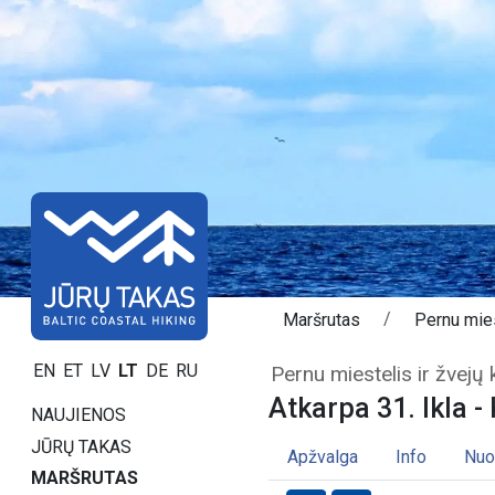
Maršrutas
Pernu mies
Atkarpa 31. Ikla 
EN
ET
LV
LT
DE
RU
Pernu miestelis ir žvejų 
Atkarpa 31. Ikla - 
NAUJIENOS
JŪRŲ TAKAS
Apžvalga
Info
Nuo
MARŠRUTAS