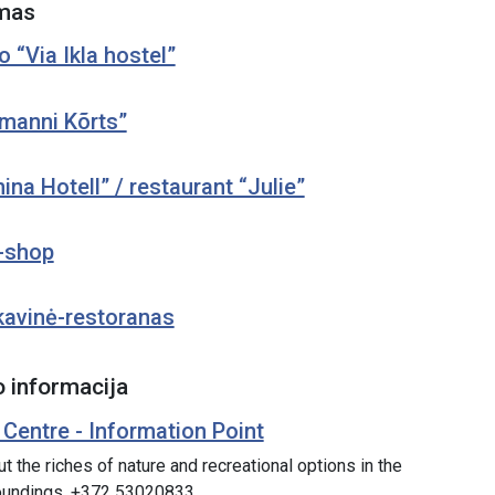
mas
o “Via Ikla hostel”
imanni Kõrts”
ina Hotell” / restaurant “Julie”
y-shop
kavinė-restoranas
 informacija
 Centre - Information Point
t the riches of nature and recreational options in the
oundings. +372 53020833