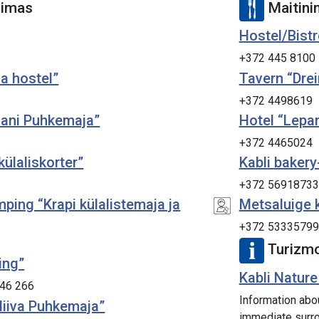
nimas
Maitini
Hostel/Bistr
+372 445 8100
la hostel”
Tavern “Dre
+372 4498619
mani Puhkemaja”
Hotel “Lepan
+372 4465024
ülaliskorter”
Kabli baker
+372 56918733
ing “Krapi külalistemaja ja
Metsaluige 
+372 53335799
Turizmo
ing”
Kabli Nature
 46 266
Information abou
liiva Puhkemaja”
immediate surr