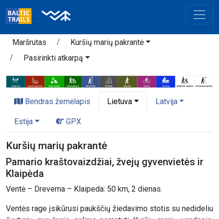
Maršrutas
Kuršių marių pakrantė
Pasirinkti atkarpą
Bendras žemėlapis
Lietuva
Latvija
Estija
GPX
Kuršių marių pakrantė
Pamario kraštovaizdžiai, žvejų gyvenvietės ir
Klaipėda
Ventė – Dreverna – Klaipeda: 50 km, 2 dienas.
Ventės rage įsikūrusi paukščių žiedavimo stotis su nedideliu