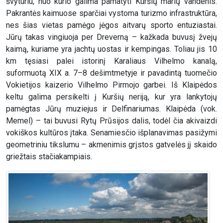
švyturiu, nuo kurio galima pamatyti Kuršių marių vandenis.
Pakrantės kaimuose sparčiai vystoma turizmo infrastruktūra,
nes šias vietas pamėgo jėgos aitvarų sporto entuziastai.
Jūrų takas vingiuoja per Dreverną – kažkada buvusį žvejų
kaimą, kuriame yra jachtų uostas ir kempingas. Toliau jis 10
km tęsiasi palei istorinį Karaliaus Vilhelmo kanalą,
suformuotą XIX a. 7–8 dešimtmetyje ir pavadintą tuomečio
Vokietijos kaizerio Vilhelmo Pirmojo garbei. Iš Klaipėdos
keltu galima persikelti į Kuršių neriją, kur yra lankytojų
pamėgtas Jūrų muziejus ir Delfinariumas. Klaipėda (vok.
Memel) – tai buvusi Rytų Prūsijos dalis, todėl čia akivaizdi
vokiškos kultūros įtaka. Senamiesčio išplanavimas pasižymi
geometriniu tikslumu – akmenimis grįstos gatvelės jį skaido
griežtais stačiakampiais.