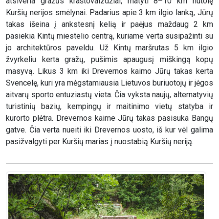
atsiveria gražūs kraštovaizdžiai, matyti 8–10 km nutolę
Kuršių nerijos smėlynai. Padarius apie 3 km ilgio lanką, Jūrų
takas išeina į ankstesnį kelią ir paėjus maždaug 2 km
pasiekia Kintų miestelio centrą, kuriame verta susipažinti su
jo architektūros paveldu. Už Kintų maršrutas 5 km ilgio
žvyrkeliu kerta gražų, pušimis apaugusį miškingą kopų
masyvą. Likus 3 km iki Drevernos kaimo Jūrų takas kerta
Svencelę, kuri yra mėgstamiausia Lietuvos buriuotojų ir jėgos
aitvarų sporto entuziastų vieta. Čia vyksta naujų, alternatyvių
turistinių bazių, kempingų ir maitinimo vietų statyba ir
kurorto plėtra. Drevernos kaime Jūrų takas pasisuka Bangų
gatve. Čia verta nueiti iki Drevernos uosto, iš kur vėl galima
pasižvalgyti per Kuršių marias į nuostabią Kuršių neriją.