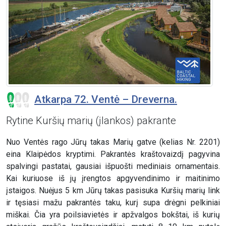
Atkarpa 72. Ventė – Dreverna.
Rytine Kuršių marių (įlankos) pakrante
Nuo Ventės rago Jūrų takas Marių gatve (kelias Nr. 2201)
eina Klaipėdos kryptimi. Pakrantės kraštovaizdį pagyvina
spalvingi pastatai, gausiai išpuošti mediniais ornamentais.
Kai kuriuose iš jų įrengtos apgyvendinimo ir maitinimo
įstaigos. Nuėjus 5 km Jūrų takas pasisuka Kuršių marių link
ir tęsiasi mažu pakrantės taku, kurį supa drėgni pelkiniai
miškai. Čia yra poilsiavietės ir apžvalgos bokštai, iš kurių