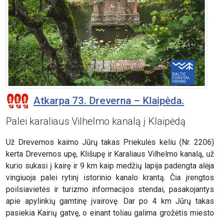
Atkarpa 73. Dreverna – Klaipėda.
Palei karaliaus Vilhelmo kanalą į Klaipėdą
Už Drevernos kaimo Jūrų takas Priekulės keliu (Nr. 2206)
kerta Drevernos upę, Klišupę ir Karaliaus Vilhelmo kanalą, už
kurio sukasi į kairę ir 9 km kaip medžių lapija padengta alėja
vingiuoja palei rytinį istorinio kanalo krantą. Čia įrengtos
poilsiavietės ir turizmo informacijos stendai, pasakojantys
apie apylinkių gamtinę įvairovę. Dar po 4 km Jūrų takas
pasiekia Kairių gatvę, o einant toliau galima grožėtis miesto