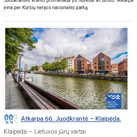
Juodkrantės kranto promenada jis nuveda iki uosto. Atkarpa
eina per Kuršių nerijos nacionalinį parką.
Atkarpa 66. Juodkrantė – Klaipėda.
Klaipėda – Lietuvos jūrų vartai