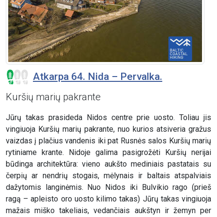
Atkarpa 64. Nida – Pervalka.
Kuršių marių pakrante
Jūrų takas prasideda Nidos centre prie uosto. Toliau jis
vingiuoja Kuršių marių pakrante, nuo kurios atsiveria gražus
vaizdas į plačius vandenis iki pat Rusnės salos Kuršių marių
rytiniame krante. Nidoje galima pasigrožėti Kuršių nerijai
būdinga architektūra: vieno aukšto mediniais pastatais su
čerpių ar nendrių stogais, mėlynais ir baltais atspalviais
dažytomis langinėmis. Nuo Nidos iki Bulvikio rago (prieš
ragą – apleisto oro uosto kilimo takas) Jūrų takas vingiuoja
mažais miško takeliais, vedančiais aukštyn ir žemyn per