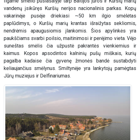
Ilgame smėlio pusiasalyje tarp Baltijos jūros ir Kuršių marių
vandenų įsikūręs Kuršių nerijos nacionalinis parkas. Kopų
vakarinėje pusėje driekiasi ~50 km ilgio smėlėtas
paplūdimys, o Kuršių marių krantas išraižytas sekliomis,
nendrėmis apaugusiomis įlankomis. Šios apylinkės yra
paukščiams svarbi poilsio, maitinimosi ir perėjimo vieta. Vėjo
suneštas smėlis čia užpustė pakrantės vienkiemius ir
kaimus. Kopos apsodintos kalninių pušų miškais, kurių
pagalba kadaise čia gyvenę žmonės bandė sustabdyti
keliaujančius smėlynus. Smiltynėje yra lankytojų pamėgtas
Jūrų muziejus ir Delfinariumas.