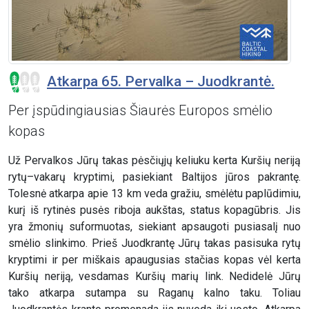
Atkarpa 65. Pervalka – Juodkrantė.
Per įspūdingiausias Šiaurės Europos smėlio
kopas
Už Pervalkos Jūrų takas pėsčiųjų keliuku kerta Kuršių neriją
rytų–vakarų kryptimi, pasiekiant Baltijos jūros pakrantę.
Tolesnė atkarpa apie 13 km veda gražiu, smėlėtu paplūdimiu,
kurį iš rytinės pusės riboja aukštas, status kopagūbris. Jis
yra žmonių suformuotas, siekiant apsaugoti pusiasalį nuo
smėlio slinkimo. Prieš Juodkrantę Jūrų takas pasisuka rytų
kryptimi ir per miškais apaugusias stačias kopas vėl kerta
Kuršių neriją, vesdamas Kuršių marių link. Nedidelė Jūrų
tako atkarpa sutampa su Raganų kalno taku. Toliau