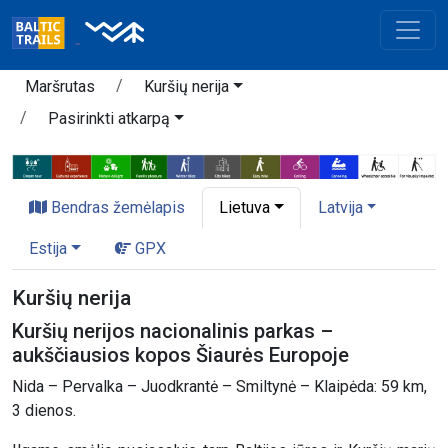
Maršrutas
Kuršių nerija
Pasirinkti atkarpą
Bendras žemėlapis
Lietuva
Latvija
Estija
GPX
Kuršių nerija
Kuršių nerijos nacionalinis parkas –
aukščiausios kopos Šiaurės Europoje
Nida – Pervalka – Juodkrantė – Smiltynė – Klaipėda: 59 km,
3 dienos.