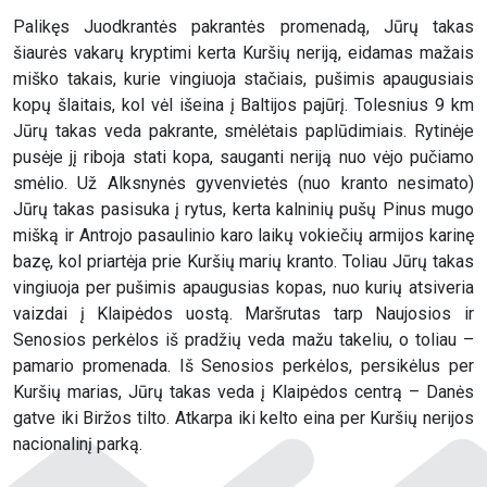
Palikęs Juodkrantės pakrantės promenadą, Jūrų takas
šiaurės vakarų kryptimi kerta Kuršių neriją, eidamas mažais
miško takais, kurie vingiuoja stačiais, pušimis apaugusiais
kopų šlaitais, kol vėl išeina į Baltijos pajūrį. Tolesnius 9 km
Jūrų takas veda pakrante, smėlėtais paplūdimiais. Rytinėje
pusėje jį riboja stati kopa, sauganti neriją nuo vėjo pučiamo
smėlio. Už Alksnynės gyvenvietės (nuo kranto nesimato)
Jūrų takas pasisuka į rytus, kerta kalninių pušų Pinus mugo
mišką ir Antrojo pasaulinio karo laikų vokiečių armijos karinę
bazę, kol priartėja prie Kuršių marių kranto. Toliau Jūrų takas
vingiuoja per pušimis apaugusias kopas, nuo kurių atsiveria
vaizdai į Klaipėdos uostą. Maršrutas tarp Naujosios ir
Senosios perkėlos iš pradžių veda mažu takeliu, o toliau –
pamario promenada. Iš Senosios perkėlos, persikėlus per
Kuršių marias, Jūrų takas veda į Klaipėdos centrą – Danės
gatve iki Biržos tilto. Atkarpa iki kelto eina per Kuršių nerijos
nacionalinį parką.