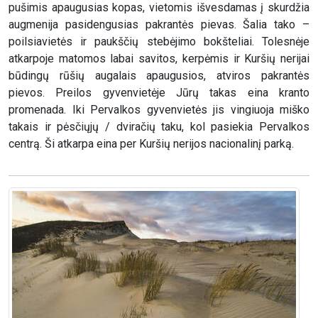
pušimis apaugusias kopas, vietomis išvesdamas į skurdžia
augmenija pasidengusias pakrantės pievas. Šalia tako –
poilsiavietės ir paukščių stebėjimo bokšteliai. Tolesnėje
atkarpoje matomos labai savitos, kerpėmis ir Kuršių nerijai
būdingų rūšių augalais apaugusios, atviros pakrantės
pievos. Preilos gyvenvietėje Jūrų takas eina kranto
promenada. Iki Pervalkos gyvenvietės jis vingiuoja miško
takais ir pėsčiųjų / dviračių taku, kol pasiekia Pervalkos
centrą. Ši atkarpa eina per Kuršių nerijos nacionalinį parką.