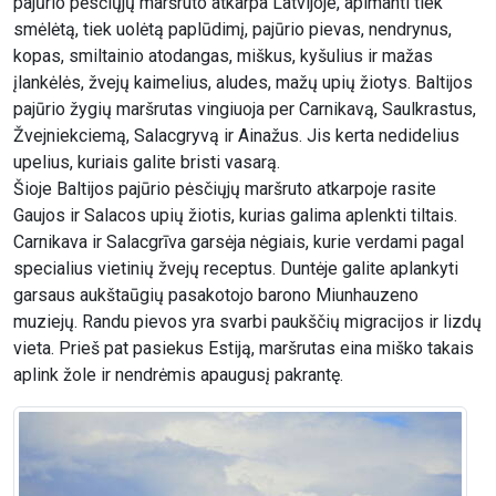
pajūrio pėsčiųjų maršruto atkarpa Latvijoje, apimanti tiek
smėlėtą, tiek uolėtą paplūdimį, pajūrio pievas, nendrynus,
kopas, smiltainio atodangas, miškus, kyšulius ir mažas
įlankėlės, žvejų kaimelius, aludes, mažų upių žiotys. Baltijos
pajūrio žygių maršrutas vingiuoja per Carnikavą, Saulkrastus,
Žvejniekciemą, Salacgryvą ir Ainažus. Jis kerta nedidelius
upelius, kuriais galite bristi vasarą.
Šioje Baltijos pajūrio pėsčiųjų maršruto atkarpoje rasite
Gaujos ir Salacos upių žiotis, kurias galima aplenkti tiltais.
Carnikava ir Salacgrīva garsėja nėgiais, kurie verdami pagal
specialius vietinių žvejų receptus. Duntėje galite aplankyti
garsaus aukštaūgių pasakotojo barono Miunhauzeno
muziejų. Randu pievos yra svarbi paukščių migracijos ir lizdų
vieta. Prieš pat pasiekus Estiją, maršrutas eina miško takais
aplink žole ir nendrėmis apaugusį pakrantę.