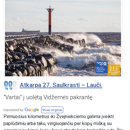
Atkarpa 27. Saulkrasti – Lauči.
"Vartai" į uolėtą Vidžemės pakrantę
Show original
Pirmuosius kilometrus iki Žvejniekciemo galima įveikti
paplūdimiu arba taku, vingiuojančiu per kopų mišką su