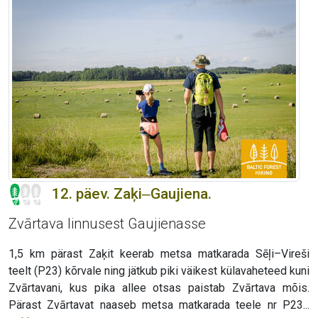
12. päev. Zaķi‒Gaujiena.
Zvārtava linnusest Gaujienasse
1,5 km pärast Zaķit keerab metsa matkarada Sēļi–Vireši
teelt (P23) kõrvale ning jätkub piki väikest külavaheteed kuni
Zvārtavani, kus pika allee otsas paistab Zvārtava mõis.
Pärast Zvārtavat naaseb metsa matkarada teele nr P23...