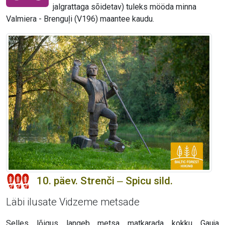
jalgrattaga sõidetav) tuleks mööda minna
Valmiera - Brenguļi (V196) maantee kaudu.
10. päev. Strenči ‒ Spicu sild.
Läbi ilusate Vidzeme metsade
Selles lõigus langeb metsa matkarada kokku Gauja