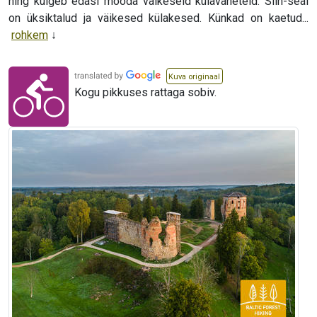
ning kulgeb edasi mööda väikeseid külavaheteid. Siin-seal
on üksiktalud ja väikesed külakesed. Künkad on kaetud...
rohkem
Kuva originaal
Kogu pikkuses rattaga sobiv.