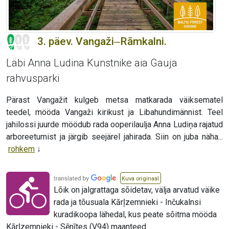
3. päev. Vangaži‒Rāmkalni.
Läbi Anna Ludina Kunstnike aia Gauja
rahvusparki
Pärast Vangažit kulgeb metsa matkarada väiksematel
teedel, mööda Vangaži kirikust ja Libahundimännist. Teel
jahilossi juurde möödub rada ooperilaulja Anna Ludiņa rajatud
arboreetumist ja järgib seejärel jahirada. Siin on juba näha...
rohkem
Kuva originaal
Lõik on jalgrattaga sõidetav, välja arvatud väike
rada ja tõusuala Kārļzemnieki - Inčukalnsi
kuradikoopa lähedal, kus peate sõitma mööda
Kārļzemnieki - Sēnītes (V94) maanteed.