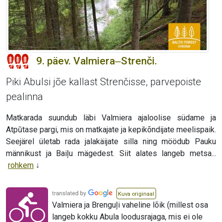
9. päev. Valmiera‒Strenči.
Piki Abulsi jõe kallast Strenčisse, parvepoiste
pealinna
Matkarada suundub läbi Valmiera ajaloolise südame ja
Atpūtase pargi, mis on matkajate ja kepikõndijate meelispaik.
Seejärel ületab rada jalakäijate silla ning möödub Pauku
männikust ja Baiļu mägedest. Siit alates langeb metsa...
rohkem
Kuva originaal
Valmiera ja Brenguļi vaheline lõik (millest osa
langeb kokku Abula loodusrajaga, mis ei ole