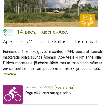
14. päev. Trapene‒Ape.
Apesse, kus Vaidava jõe kallastel elasid nõiad
Esimesed 6 km kulgevad maanteel P44, seejärel keerab
matkarada põhja suunas Ādamsi–Ape teele. 4 km enne Riia-
Pihkva maanteele jõudmist läbib metsa matkarada võimsa
paksu metsa, mis on populaarne marja- ja seenemets...
rohkem
Kuva originaal
Kogu pikkuses rattaga sobiv.