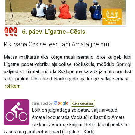
6. päev. Līgatne‒Cēsis.
Piki vana Cēsise teed läbi Amata jõe oru
Metsa matkaraja üks kõige maalilisemaid lõike kulgeb läbi
Līgatne paberivabriku ajaloolise töölisküla, möödub Spriņģi
paljandist, tiirutab mööda Skaļupe matkarada ja mütoloogilist
rada, põikab läbi ühest Nõukogude aja kõige salajasemast...
rohkem
Kuva originaal
Lõik on jalgrattaga sõidetav, välja arvatud
Amata loodusrada Veclauči sillast üle Amata
jõe kuni Zvārtese kaljuni. Sellel lõigul peaksite
kasutama paralleelset teed (Līgatne - Kārļi).