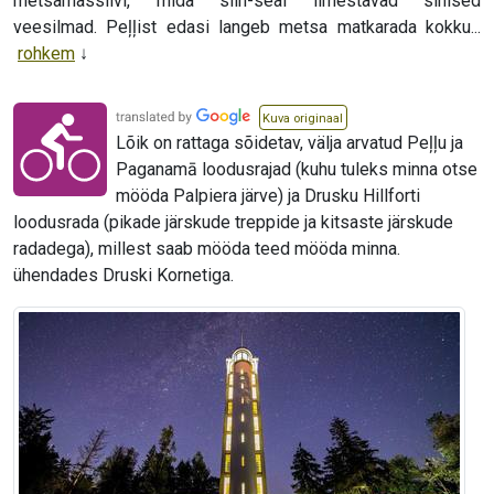
metsamassiivi, mida siin-seal ilmestavad sinised
veesilmad. Peļļist edasi langeb metsa matkarada kokku...
rohkem
Kuva originaal
Lõik on rattaga sõidetav, välja arvatud Peļļu ja
Paganamā loodusrajad (kuhu tuleks minna otse
mööda Palpiera järve) ja Drusku Hillforti
loodusrada (pikade järskude treppide ja kitsaste järskude
radadega), millest saab mööda teed mööda minna.
ühendades Druski Kornetiga.