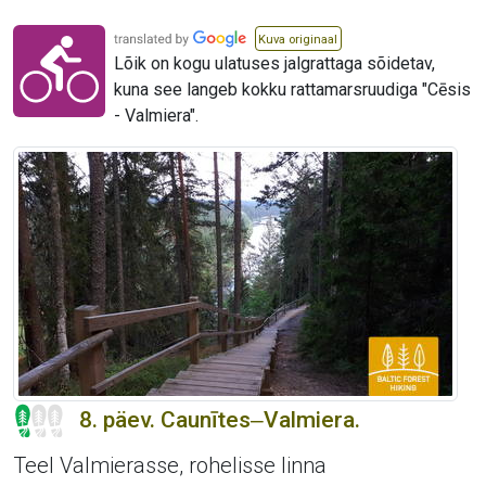
Kuva originaal
Lõik on kogu ulatuses jalgrattaga sõidetav,
kuna see langeb kokku rattamarsruudiga "Cēsis
- Valmiera".
8. päev. Caunītes‒Valmiera.
Teel Valmierasse, rohelisse linna