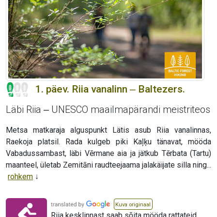
1. päev. Riia vanalinn ‒ Baltezers.
Läbi Riia ‒ UNESCO maailmapärandi meistriteos
Metsa matkaraja alguspunkt Lätis asub Riia vanalinnas,
Raekoja platsil. Rada kulgeb piki Kaļķu tänavat, mööda
Vabadussambast, läbi Vērmane aia ja jätkub Tērbata (Tartu)
maanteel, ületab Zemitāni raudteejaama jalakäijate silla ning...
rohkem
Kuva originaal
Riia kesklinnast saab sõita mööda rattateid