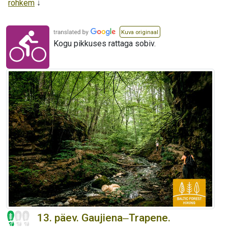
rohkem
Kuva originaal
Kogu pikkuses rattaga sobiv.
13. päev. Gaujiena‒Trapene.