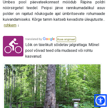
Umbes pool päevateekonnast möödub Räpina poldri
nöörsirgetel teedel. Peipsi järve rannikumadalikul asuv
polder on rajatud nõukogude ajal ümbritsevate rohumaade
kuivandamiseks. Kõrge tamm kaitseb kevadiste üleujutuste...
rohkem
Kuva originaal
Lõik on täielikult sõidetav jalgrattaga. Mõnel
pool võivad teed olla mudased või rohtu
kasvanud.