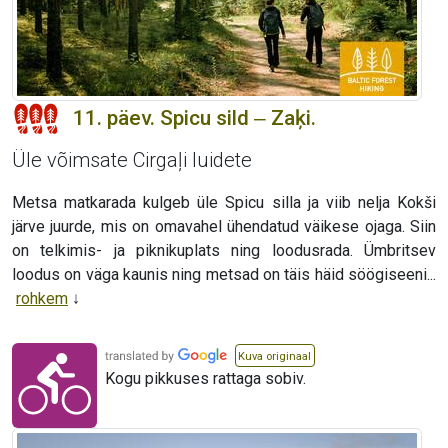
11. päev. Spicu sild ‒ Zaķi.
Üle võimsate Cirgaļi luidete
Metsa matkarada kulgeb üle Spicu silla ja viib nelja Kokši
järve juurde, mis on omavahel ühendatud väikese ojaga. Siin
on telkimis- ja piknikuplats ning loodusrada. Ümbritsev
loodus on väga kaunis ning metsad on täis häid söögiseeni...
rohkem
Kuva originaal
Kogu pikkuses rattaga sobiv.