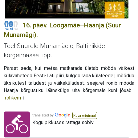
16. päev. Loogamäe‒Haanja (Suur
Munamägi).
Teel Suurele Munamäele, Balti riikide
kõrgeimasse tippu
Pärast seda, kui metsa matkarada ületab mööda väikest
külavaheteed Eesti-Läti piiri, kulgeb rada külateedel, möödub
üksikutest taludest ja väikeküladest, seejärel ronib mööda
Haanja kõrgustiku läänekülge üha kõrgemale kuni jõuab...
rohkem
Kuva originaal
Kogu pikkuses rattaga sobiv.