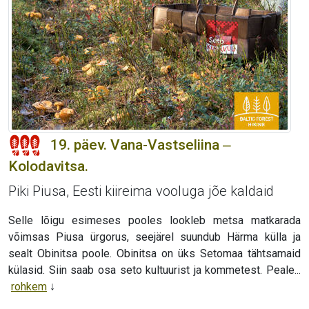
19. päev. Vana-Vastseliina ‒
Kolodavitsa.
Piki Piusa, Eesti kiireima vooluga jõe kaldaid
Selle lõigu esimeses pooles lookleb metsa matkarada
võimsas Piusa ürgorus, seejärel suundub Härma külla ja
sealt Obinitsa poole. Obinitsa on üks Setomaa tähtsamaid
külasid. Siin saab osa seto kultuurist ja kommetest. Peale...
rohkem