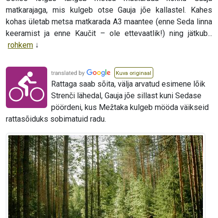
matkarajaga, mis kulgeb otse Gauja jõe kallastel. Kahes
kohas ületab metsa matkarada A3 maantee (enne Seda linna
keeramist ja enne Kaučit – ole ettevaatlik!) ning jätkub...
rohkem
Kuva originaal
Rattaga saab sõita, välja arvatud esimene lõik
Strenči lähedal, Gauja jõe sillast kuni Sedase
pöördeni, kus Mežtaka kulgeb mööda väikseid
rattasõiduks sobimatuid radu.