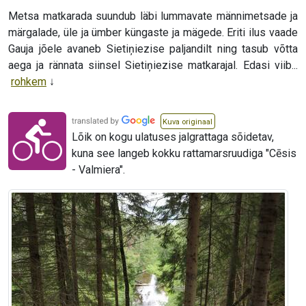
Metsa matkarada suundub läbi lummavate männimetsade ja
märgalade, üle ja ümber küngaste ja mägede. Eriti ilus vaade
Gauja jõele avaneb Sietiņiezise paljandilt ning tasub võtta
aega ja rännata siinsel Sietiņiezise matkarajal. Edasi viib...
rohkem
Kuva originaal
Lõik on kogu ulatuses jalgrattaga sõidetav,
kuna see langeb kokku rattamarsruudiga "Cēsis
- Valmiera".