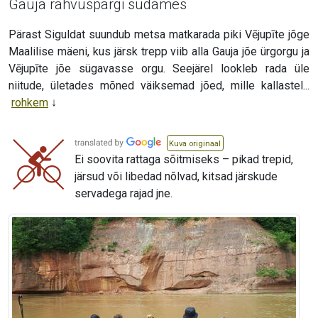
Gauja rahvuspargi südames
Pärast Siguldat suundub metsa matkarada piki Vējupīte jõge
Maalilise mäeni, kus järsk trepp viib alla Gauja jõe ürgorgu ja
Vējupīte jõe sügavasse orgu. Seejärel lookleb rada üle
niitude, ületades mõned väiksemad jõed, mille kallastel...
rohkem
Kuva originaal
Ei soovita rattaga sõitmiseks – pikad trepid,
järsud või libedad nõlvad, kitsad järskude
servadega rajad jne.