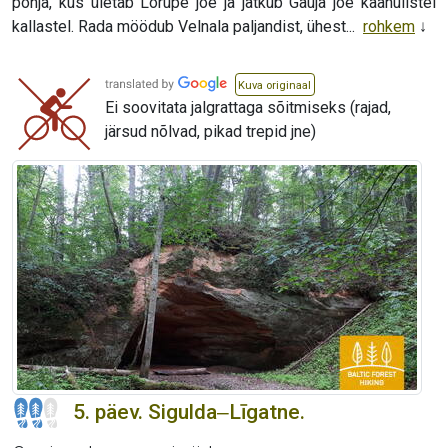
põhja, kus ületab Lorupe jõe ja jätkub Gauja jõe käänulistel
kallastel. Rada möödub Velnala paljandist, ühest...
rohkem
Kuva originaal
Ei soovitata jalgrattaga sõitmiseks (rajad,
järsud nõlvad, pikad trepid jne)
5. päev. Sigulda‒Līgatne.