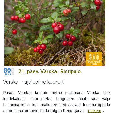
21. päev. Värska‒Ristipalo.
Värska – ajalooline kuurort
Pärast Värskat keerab metsa matkarada Värska lahe
loodekaldale. Läbi metsa loogeldes jõuab rada välja
Laossina külla, kus matkateelised saavad tundma õppida
setode usukombeid. Rada kulgeb Peipsi järve...
rohkem