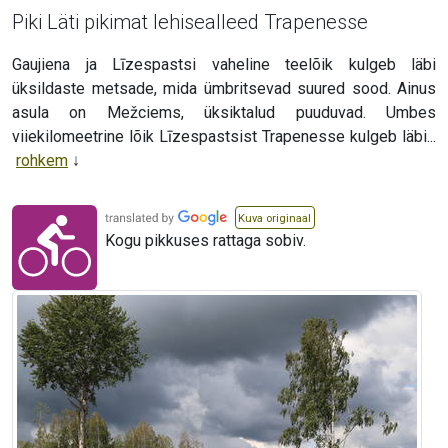
Piki Läti pikimat lehisealleed Trapenesse
Gaujiena ja Līzespastsi vaheline teelõik kulgeb läbi
üksildaste metsade, mida ümbritsevad suured sood. Ainus
asula on Mežciems, üksiktalud puuduvad. Umbes
viiekilomeetrine lõik Līzespastsist Trapenesse kulgeb läbi...
rohkem
Kuva originaal
Kogu pikkuses rattaga sobiv.