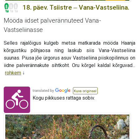
18. päev. Tsiistre ‒ Vana-Vastseliina.
Mööda iidset palverännuteed Vana-
Vastseliinasse
Selles rajalõigus kulgeb metsa matkarada mööda Haanja
kõrgustiku põhjaosa ning laskub siis Vana-Vastseliina
suunas. Piusa jõe ürgorus asuv Vastseliina piiskopilinnus on
iidne palverännakute sihtkoht. Oru kõrgel kaldal kõrguvad...
rohkem
Kuva originaal
Kogu pikkuses rattaga sobiv.