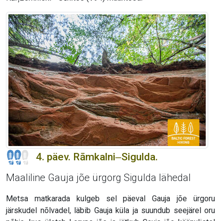
4. päev. Rāmkalni‒Sigulda.
Maaliline Gauja jõe ürgorg Sigulda lähedal
Metsa matkarada kulgeb sel päeval Gauja jõe ürgoru
järskudel nõlvadel, läbib Gauja küla ja suundub seejärel oru