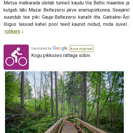
Metsa matkarada ületab tunneli kaudu Via Baltic maantee ja
kulgeb läbi Mazai Beltezersi järve eramupiirkonna. Seejärel
suundub tee piki Gauja-Baltezersi kanalit itta. Garkalne-Āņi
lõigus laiuvad kahel pool teed kaunid niidud, mida suvel...
rohkem
Kuva originaal
Kogu pikkuses rattaga sobiv.