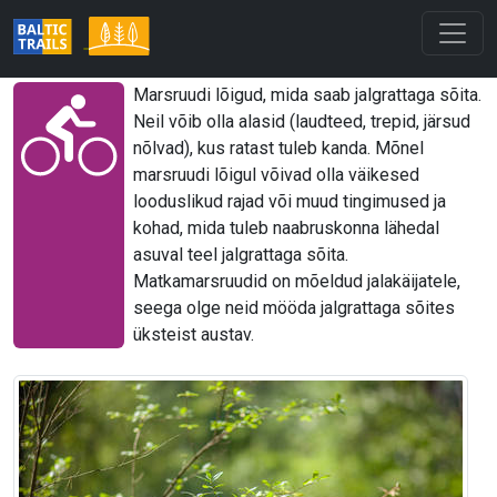
Marsruudi lõigud, mida saab jalgrattaga sõita.
Neil võib olla alasid (laudteed, trepid, järsud
nõlvad), kus ratast tuleb kanda. Mõnel
marsruudi lõigul võivad olla väikesed
looduslikud rajad või muud tingimused ja
kohad, mida tuleb naabruskonna lähedal
asuval teel jalgrattaga sõita.
Matkamarsruudid on mõeldud jalakäijatele,
seega olge neid mööda jalgrattaga sõites
üksteist austav.