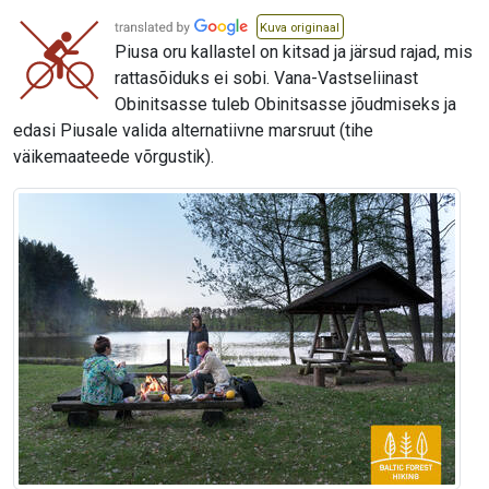
Kuva originaal
Piusa oru kallastel on kitsad ja järsud rajad, mis
rattasõiduks ei sobi. Vana-Vastseliinast
Obinitsasse tuleb Obinitsasse jõudmiseks ja
edasi Piusale valida alternatiivne marsruut (tihe
väikemaateede võrgustik).