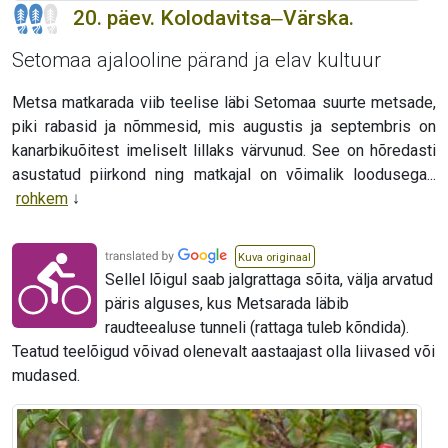
20. päev. Kolodavitsa‒Värska.
Setomaa ajalooline pärand ja elav kultuur
Metsa matkarada viib teelise läbi Setomaa suurte metsade,
piki rabasid ja nõmmesid, mis augustis ja septembris on
kanarbikuõitest imeliselt lillaks värvunud. See on hõredasti
asustatud piirkond ning matkajal on võimalik loodusega...
rohkem
Kuva originaal
Sellel lõigul saab jalgrattaga sõita, välja arvatud
päris alguses, kus Metsarada läbib
raudteealuse tunneli (rattaga tuleb kõndida).
Teatud teelõigud võivad olenevalt aastaajast olla liivased või
mudased.