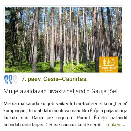
7. päev. Cēsis‒Caunītes.
Muljetavaldavad liivakivipaljandid Gauja jõel
Metsa matkarada kulgeb väikestel metsateedel kuni „Lenči“
kämpinguni, tiirutab läbi muutuva maastiku Ērģeļu paljandini ja
laskub siis Gauja jõe ürgorgu. Pärast Ērģeļu paljandit
suundub rada tagasi Cēsise suunas, kuid keerab...
rohkem