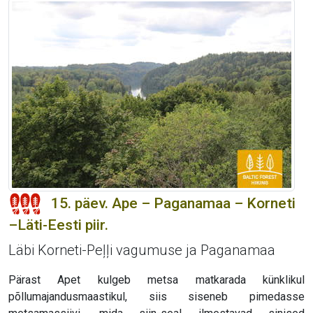
15. päev. Ape – Paganamaa – Korneti
–Läti-Eesti piir.
Läbi Korneti-Peļļi vagumuse ja Paganamaa
Pärast Apet kulgeb metsa matkarada künklikul
põllumajandusmaastikul, siis siseneb pimedasse