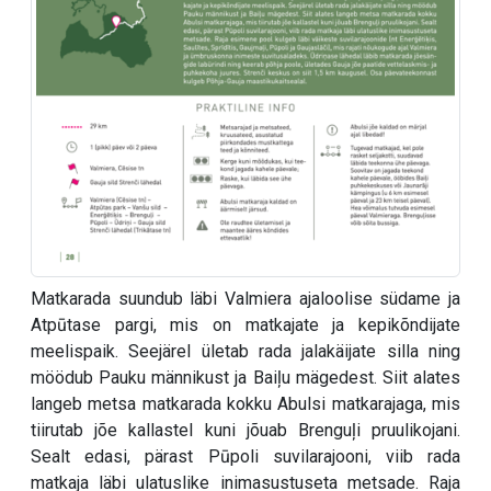
Matkarada suundub läbi Valmiera ajaloolise südame ja
Atpūtase pargi, mis on matkajate ja kepikõndijate
meelispaik. Seejärel ületab rada jalakäijate silla ning
möödub Pauku männikust ja Baiļu mägedest. Siit alates
langeb metsa matkarada kokku Abulsi matkarajaga, mis
tiirutab jõe kallastel kuni jõuab Brenguļi pruulikojani.
Sealt edasi, pärast Pūpoli suvilarajooni, viib rada
matkaja läbi ulatuslike inimasustuseta metsade. Raja