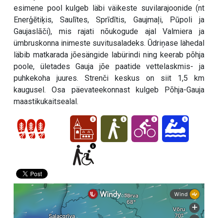
esimene pool kulgeb läbi väikeste suvilarajoonide (nt
Enerģētiķis, Saulītes, Sprīdītis, Gaujmaļi, Pūpoli ja
Gaujaslāči), mis rajati nõukogude ajal Valmiera ja
ümbruskonna inimeste suvitusaladeks. Ūdriņase lähedal
läbib matkarada jõesängide labürindi ning keerab põhja
poole, ületades Gauja jõe paatide vettelaskmis- ja
puhkekoha juures. Strenči keskus on siit 1,5 km
kaugusel. Osa päevateekonnast kulgeb Põhja-Gauja
maastikukaitsealal.