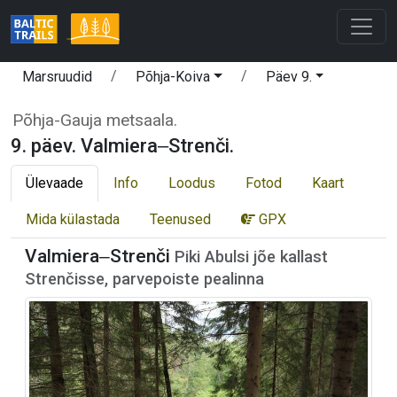
Marsruudid
Põhja-Koiva
Päev 9.
Põhja-Gauja metsaala.
9. päev. Valmiera‒Strenči.
Ülevaade
Info
Loodus
Fotod
Kaart
Mida külastada
Teenused
GPX
Valmiera‒Strenči
Piki Abulsi jõe kallast
Strenčisse, parvepoiste pealinna