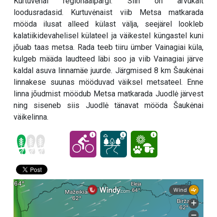
Kurtuvėnai regionaalpargi. Siin on arvukalt
loodusradasid. Kurtuvėnaist viib Metsa matkarada
mööda ilusat alleed külast välja, seejärel lookleb
kalatiikidevahelisel külateel ja väikestel küngastel kuni
jõuab taas metsa. Rada teeb tiiru ümber Vainagiai küla,
kulgeb määda laudteed läbi soo ja viib Vainagiai järve
kaldal asuva linnamäe juurde. Järgmised 8 km Šaukėnai
linnakese suunas mööduvad väiksel metsateel. Enne
linna jõudmist möödub Metsa matkarada Juodlė järvest
ning siseneb siis Juodlė tänavat mööda Šaukėnai
väikelinna.