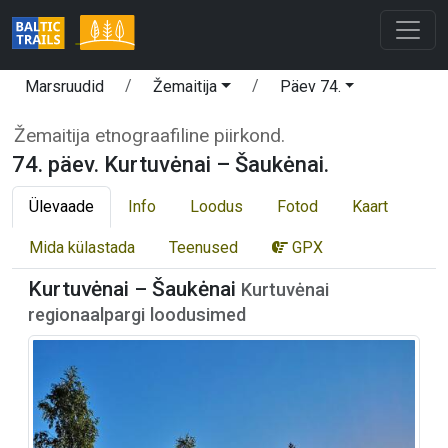
Marsruudid
Žemaitija
Päev 74.
Žemaitija etnograafiline piirkond.
74. päev. Kurtuvėnai – Šaukėnai.
Ülevaade
Info
Loodus
Fotod
Kaart
Mida külastada
Teenused
GPX
Kurtuvėnai – Šaukėnai
Kurtuvėnai
regionaalpargi loodusimed