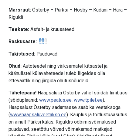
Marsruut:
Österby – Pürksi – Hosby – Kudani – Hara –
Riguldi
Teekate:
Asfalt- ja kruusateed.
Raskusaste:
Takistused:
Puuduvad
Ohud:
Autoteedel ning väiksematel kitsastel ja
käänulistel külavaheteedel tuleb liigeldes olla
ettevaatlik ning järgida ohutusnõudeid.
Tähelepanu!
Haapsalu ja Österby vahel sõidab liinibuss
(sõiduplaanid:
www.peatus.ee
,
www.tpilet.ee
).
Haapsalust Österby sadamasse saab ka veetaksoga
(
www.haapsaluveetakso.ee
). Kauplus ja toitlustusasutus
on ainult Pürksi külas. Riguldis ööbimisvõimalused
puuduvad, seetõttu võivad võimekamad matkajad