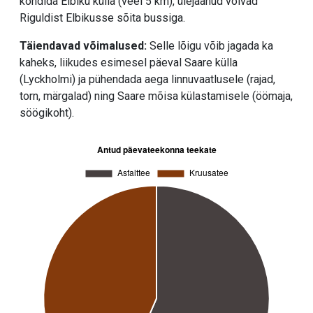
kõndida Elbiku külla (veel 5 km), ülejäänud võivad
Riguldist Elbikusse sõita bussiga.
Täiendavad võimalused:
Selle lõigu võib jagada ka
kaheks, liikudes esimesel päeval Saare külla
(Lyckholmi) ja pühendada aega linnuvaatlusele (rajad,
torn, märgalad) ning Saare mõisa külastamisele (öömaja,
söögikoht).