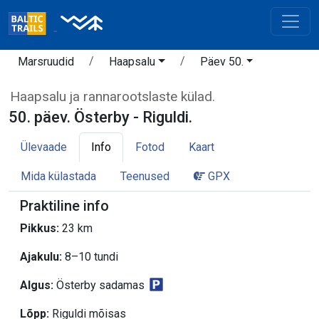
Marsruudid
Haapsalu
Päev 50.
Haapsalu ja rannarootslaste külad.
50. päev. Österby - Riguldi.
Ülevaade
Info
Fotod
Kaart
Mida külastada
Teenused
GPX
Praktiline info
Pikkus:
23 km
Ajakulu:
8–10 tundi
Algus:
Österby sadamas
Lõpp:
Riguldi mõisas