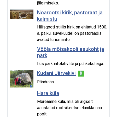
jälgimiseks.
Noarootsi kirik, pastoraat ja
kalmistu
Hilisgooti stiilis kirik on ehitatud 1500.
a. paiku, suvekuudel on pastoraadis
avatud turismiinfo.
Vööla mõisakooli asukoht ja
park
Ilus park infotahvlite ja puhkekohaga.
Kudani Järvekivi
Rändrahn.
Hara küla
Mereäärne küla, mis oli algselt
asustatud rootsikeelse elanikkonna
poolt.