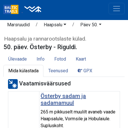
Marsruudid
Haapsalu
Päev 50.
Haapsalu ja rannarootslaste külad.
50. päev. Österby - Riguldi.
Ülevaade
Info
Fotod
Kaart
Mida külastada
Teenused
GPX
Vaatamisväärsused
Österby sadam ja
sadamamuul
265 m pikkuselt muulilt avaneb vaade
Haapsalule, Vormsile ja Hobulaiule.
Supluskoht.