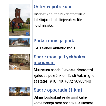
Österby pritsikuur
Hoonet kasutasid vabatahtlikud
tuletõrjujad tuletõrjevahendite
hoidmiseks.
Pürksi mõis ja park
19. sajandil ehitatud mõis.
Saare mõis ja Lyckholmi
muuseum
Muuseum annab ülevaate Noarootsi
ajaloost, pearõhk on Eesti Vabariigile
aastatel 1918–40. +372 56988440
Saare õpperada (1 km)
Silma looduskaitseala piiril kahe
vaatetorniga rada roostike ja lindude