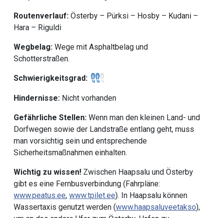
Routenverlauf:
Österby – Pürksi – Hosby – Kudani –
Hara – Riguldi
Wegbelag:
Wege mit Asphaltbelag und
Schotterstraßen.
Schwierigkeitsgrad:
Hindernisse:
Nicht vorhanden
Gefährliche Stellen:
Wenn man den kleinen Land- und
Dorfwegen sowie der Landstraße entlang geht, muss
man vorsichtig sein und entsprechende
Sicherheitsmaßnahmen einhalten.
Wichtig zu wissen!
Zwischen Haapsalu und Österby
gibt es eine Fernbusverbindung (Fahrpläne:
www.peatus.ee
,
www.tpilet.ee
). In Haapsalu können
Wassertaxis genutzt werden (
w
ww.haapsaluveetakso
),