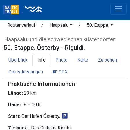
Routenverlauf
Haapsalu
50. Etappe.
Haapsalu und die schwedischen küstendörfer.
50. Etappe. Österby - Riguldi.
Überblick
Info
Photo
Karte
Zu sehen
Dienstleistungen
GPX
Praktische Informationen
Länge:
23 km
Dauer:
8 – 10 h
Start:
Der Hafen Österby,
Zielpunkt:
Das Guthaus Riguldi