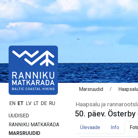
Marsruudid
Haapsal
Päev 50. Österby
EN
ET
LV
LT
DE
RU
Haapsalu ja rannarootsl
50. päev. Österby 
UUDISED
RANNIKU MATKARADA
Ülevaade
Info
Fot
MARSRUUDID