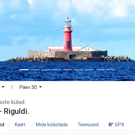
u
Päev 50.
 - Riguldi. Haapsalu ja rannarootsla
aste külad.
- Riguldi.
od
Kaart
Mida külastada
Teenused
GPX