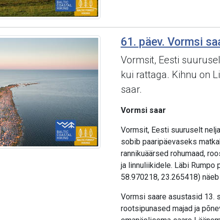
61. päev. Vormsi saa
Vormsit, Eesti suurusel
kui rattaga. Kihnu on L
saar.
Vormsi saar
Vormsit, Eesti suuruselt nelja
sobib paaripäevaseks matkaks
rannikuäärsed rohumaad, roos
ja linnuliikidele. Läbi Rumpo 
58.970218, 23.265418) näeb h
Vormsi saare asustasid 13. sa
rootsipunased majad ja põne