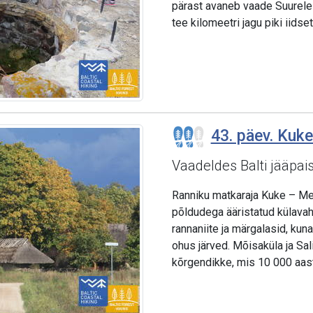
pärast avaneb vaade Suurele 
tee kilomeetri jagu piki iidse
43. päev. Kuke
Vaadeldes Balti jääpais
Ranniku matkaraja Kuke – Mee
põldudega ääristatud külavah
rannaniite ja märgalasid, ku
ohus järved. Mõisaküla ja Sal
kõrgendikke, mis 10 000 aasta