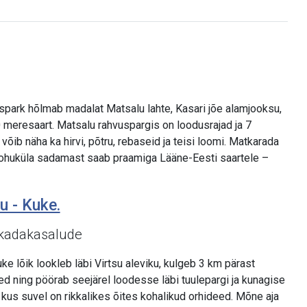
park hõlmab madalat Matsalu lahte, Kasari jõe alamjooksu,
 50 meresaart. Matsalu rahvuspargis on loodusrajad ja 7
võib näha ka hirvi, põtru, rebaseid ja teisi loomi. Matkarada
a Rohuküla sadamast saab praamiga Lääne-Eesti saartele –
u - Kuke.
 kadakasalude
ke lõik lookleb läbi Virtsu aleviku, kulgeb 3 km pärast
 ning pöörab seejärel loodesse läbi tuulepargi ja kunagise
kus suvel on rikkalikes õites kohalikud orhideed. Mõne aja