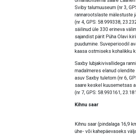
omanäolisema saare Läänemer
Sviby talumuuseum (nr 3, GP
rannarootslaste mälestuste jär
(nr 4, GPS: 58.999338, 23.2
säilinud üle 330 erineva väli
sajandist pärit Püha Olavi ki
puudumine. Suveperioodil ava
kaasa ostmiseks kohalikku k
Saxby lubjakivivallidega rann
madalmeres elanud olendite k
asuv Saxby tuletorn (nr 6, G
saare keskel kuusemetsas as
(nr 7, GPS: 58.993161, 23.18
Kihnu saar
Kihnu saar (pindalaga 16,9 km
ühe- või kahepäevaseks välj