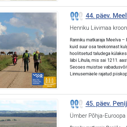
44. päev. Meel
Henriku Liivimaa kroon
Ranniku matkaraja Meelva – 
kuid suur osa teekonnast kul
hoolitsetud taludega külakes
läbi Lihula, mis sai 1211. a
Seoses muistse vabadusvõitl
Linnusemäele rajatud piiskopil
45. päev. Penij
Ümber Põhja-Euroopa