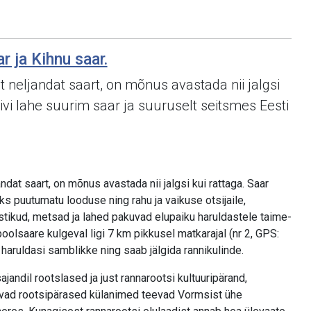
r ja Kihnu saar.
t neljandat saart, on mõnus avastada nii jalgsi
iivi lahe suurim saar ja suuruselt seitsmes Eesti
ndat saart, on mõnus avastada nii jalgsi kui rattaga. Saar
 puutumatu looduse ning rahu ja vaikuse otsijaile,
tikud, metsad ja lahed pakuvad elupaiku haruldastele taime-
poolsaare kulgeval ligi 7 km pikkusel matkarajal (nr 2, GPS:
aruldasi samblikke ning saab jälgida rannikulinde.
jandil rootslased ja just rannarootsi kultuuripärand,
vad rootsipärased külanimed teevad Vormsist ühe