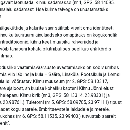
mugavalt laenutada. Kihnu sadamasse (nr 1, GPS: 58.14095,
unalaiu sadamast. Hea külma talvega on unustamatuks
e.
lgeküttide ja kalurite saar säilitab visalt oma identiteeti.
hnu kultuuriruumi ainulaadseks omapäraks on kogukondlik
itraditsioonid, kihnu keel, muusika, rahvariided ja
õib tänaseni kohata pikitriibulises seelikus ehk kördis
õitmas.
 looduslike vaatamisväärsuste avastamiseks on sobiv umbes
s viib läbi nelja küla – Sääre, Linaküla, Rootsiküla ja Lemsi.
lalisi võõrustav Kihnu muuseum (nr 2, GPS: 58.13317,
e ajaloost, sh kuulsa kohaliku kapteni Kihnu Jõnni elust.
elepanu Kihnu kirik (nr 3, GPS: 58.13314, 23.98331) ja
, 23.98761.). Tuletorni (nr 5, GPS: 58.09705, 23.97111) tipust
aadet kogu saarele, ümbritsevatele laidudele ja merele,
ukohas (nr 6, GPS: 58.11535, 23.99403.) tutvustab saarelt
nit“.