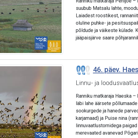
Ranniku matkaraja Penijõe – La
suubub Matsalu lahte, moodu
Laiadest roostikest, rannanii
oluline puhke- ja pesitsuspa
põldude ja väikeste külade. 
jääpaisjärve saare põhjaranni
46. päev. Haes
Linnu- ja loodusvaatl
Ranniku matkaraja Haeska – 
läbi lahe äärsete põllumaade
sookurgede ja hanede parved.
karjamaad) ja Puise nina (ra
linnuvaatlustornidega paigad
merevaated avanevad Põgaris