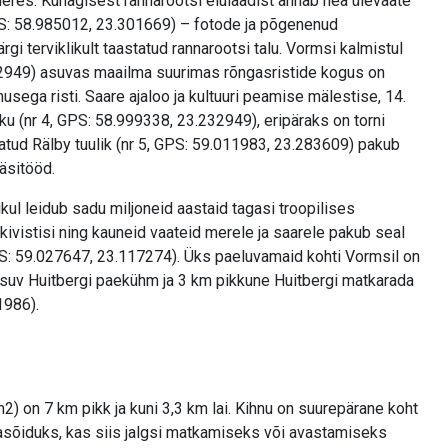
es. Kunagisest rannarootsi elulaadist annab hea ülevaate
S: 58.985012, 23.301669) – fotode ja põgenenud
gi terviklikult taastatud rannarootsi talu. Vormsi kalmistul
32949) asuvas maailma suurimas rõngasristide kogus on
musega risti. Saare ajaloo ja kultuuri peamise mälestise, 14.
riku (nr 4, GPS: 58.999338, 23.232949), eripäraks on torni
tud Rälby tuulik (nr 5, GPS: 59.011983, 23.283609) pakub
äsitööd.
ikul leidub sadu miljoneid aastaid tagasi troopilises
ivistisi ning kauneid vaateid merele ja saarele pakub seal
PS: 59.027647, 23.117274). Üks paeluvamaid kohti Vormsil on
uv Huitbergi paekühm ja 3 km pikkune Huitbergi matkarada
1986).
2) on 7 km pikk ja kuni 3,3 km lai. Kihnu on suurepärane koht
asõiduks, kas siis jalgsi matkamiseks või avastamiseks