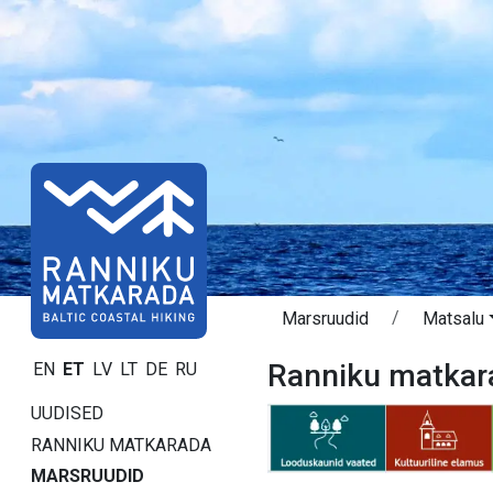
Marsruudid
Matsalu
Ranniku matkar
EN
ET
LV
LT
DE
RU
UUDISED
RANNIKU MATKARADA
MARSRUUDID