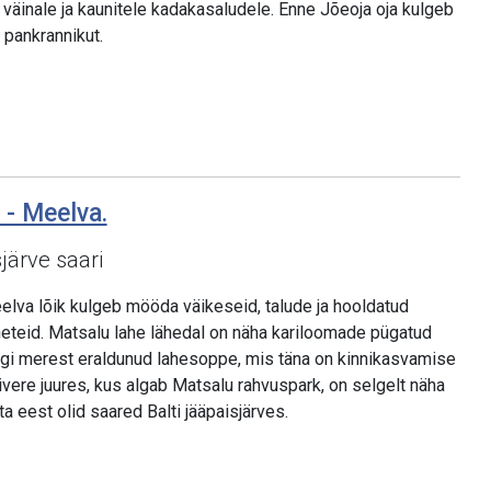
väinale ja kaunitele kadakasaludele. Enne Jõeoja oja kulgeb
t pankrannikut.
 - Meelva.
järve saari
lva lõik kulgeb mööda väikeseid, talude ja hooldatud
eteid. Matsalu lahe lähedal on näha kariloomade pügatud
nagi merest eraldunud lahesoppe, mis täna on kinnikasvamise
ivere juures, kus algab Matsalu rahvuspark, on selgelt näha
 eest olid saared Balti jääpaisjärves.