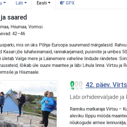
u
Läti
Eesti
GPX
ja saared
umaa, Hiiumaa, Vormsi
Päevad: 42–46
usparki, mis on üks Põhja-Euroopa suuremaid märgalasid. Rahvus
vaid Kasari jõe luhaheinamaid, rannakarjamaid, puisniite ja umbes
mi ületab Valge mere ja Läänemere vaheline lindude rändetee. Siin 
usateid, lõikab üle suure maantee ja läbi Lihula linna. Virtsu j
rmsile ja Hiiumaale.
42. päev. Virts
Läbi orhideeväljade ja
Ranniku matkaraja Virtsu – Ku
aleviku lõppu mööda maanteed
nõukogude armee lennuvälja, 