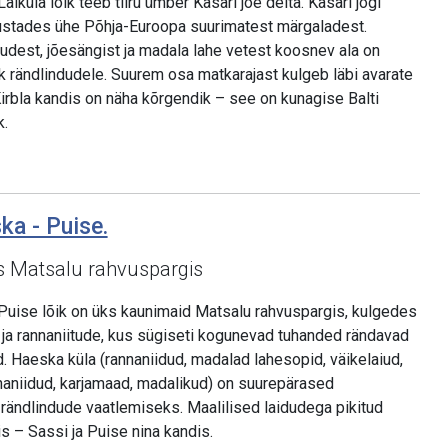
iküla lõik teeb tiiru ümber Kasari jõe delta. Kasari jõgi
stades ühe Põhja-Euroopa suurimatest märgaladest.
tudest, jõesängist ja madala lahe vetest koosnev ala on
ik rändlindudele. Suurem osa matkarajast kulgeb läbi avarate
Kirbla kandis on näha kõrgendik – see on kunagise Balti
k.
ka - Puise.
us Matsalu rahvuspargis
Puise lõik on üks kaunimaid Matsalu rahvuspargis, kulgedes
 ja rannaniitude, kus sügiseti kogunevad tuhanded rändavad
 Haeska küla (rannaniidud, madalad lahesopid, väikelaiud,
nnaniidud, karjamaad, madalikud) on suurepärased
 rändlindude vaatlemiseks. Maalilised laidudega pikitud
 – Sassi ja Puise nina kandis.