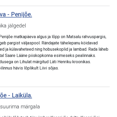
va - Penijõe.
ika jälgedel
Penijõe matkapäeva algus ja lõpp on Matsalu rahvuspargis,
geb pargist väljaspool. Rändajate tähelepanu köidavad
ed ja külavaheteed ning hobusekoplid ja lambad. Rada läheb
astal Saare Lääne piiskopkonna esimeseks pealinnaks.
usega on Lihulat märgitud Läti Henriku kroonikas.
innus hävis lõplikult Liivi sõjas.
õe - Laiküla.
 suurima märgala