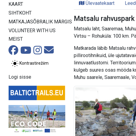
Ülevaatekaart
Leed
KAART
SIHTKOHT
Matsalu rahvuspark 
MATKAJASÕBRALIK MÄRGIS
Matsalu laht, Saaremaa, Muh
VOLUNTEER WITH US
Virtsu – Rohuküla: 100 km. 
MEIST
Matkarada läbib Matsalu rahv
pillirootihnikuid, üle ujutata
linnuvaatlustorni. Territooriu
Kontrastirežiim
kulgeb suures osas mööda kru
Logi sisse
Muhu saarele, Saaremaale, Vo