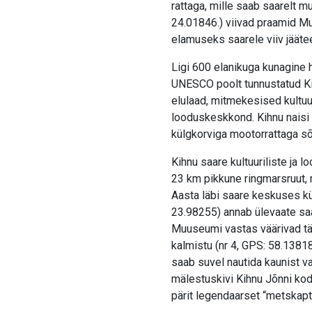
rattaga, mille saab saarelt 
24.01846.) viivad praamid M
elamuseks saarele viiv jääte
Ligi 600 elanikuga kunagine hü
UNESCO poolt tunnustatud Ki
elulaad, mitmekesised kultuur
looduskeskkond. Kihnu naisi v
külgkorviga mootorrattaga s
Kihnu saare kultuuriliste ja
23 km pikkune ringmarsruut, mi
Aasta läbi saare keskuses kü
23.98255) annab ülevaate saar
Muuseumi vastas väärivad täh
kalmistu (nr 4, GPS: 58.13818
saab suvel nautida kaunist v
mälestuskivi Kihnu Jõnni kod
pärit legendaarset “metskapte