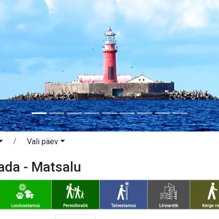
Vali päev
ada - Matsalu