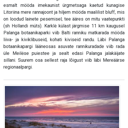
esmalt mööda imekaunist ürgmetsaga kaetud kunagise
Litoriina mere rannajoont ja hiljem mööda maalilist bluff, mis
on loodud lainete pesemisel; tee ääres on mitu vaatepunkti
(sh Hollandi müts). Karklė külast järgmise 11 km kaugusel
Palanga botaanikaparki viib Balti ranniku matkarada mööda
liiva- ja kiviklibuseid, kohati kiviseid randu. Läbi Palanga
botaanikapargi lääneosas asuvate rannikuradade viib rada
üle Meilėse puiestee ja sealt edasi Palanga jalakäijate
sillani. Suurem osa sellest raja lõigust viib läbi Mereäärse
regionaalpargi.