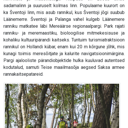
sadamalinn ja suuruselt kolmas linn. Populaarne kuurort on
ka Šventoji linn, mis asub rannikul, kus Šventoji jõgi suubub
Läänemerre. Šventoji ja Palanga vahel kulgeb Läänemere
ranniku matkatee läbi Mereäärse regionaalpargi. Park rajati
ranniku- ja meremaastiku, bioloogilise mitmekesisuse ja
kohaliku kultuuripärandi kaitseks. Tuntuim turismiatraktsioon
rannikul on Hollandi kübar, enam kui 20 m kõrgune jõhk, mis
kunagi toimis meresõitjate ja kalurite navigatsioonimärgina.
Pargi ajalooliste pärandiobjektide hulka kuuluvad autentsed
kodutalud, samuti Teise maailmasõja aegsed Saksa armee
rannakaitsepatareid.