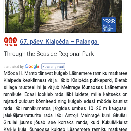
67. päev. Klaipėda – Palanga.
Through the Seaside Regional Park
Kuva originaal
Mööda H. Manto tänavat kulgeb Läänemere ranniku matkatee
Klaipėda kesklinnast välja, läbib Klaipėda puhkeparki, ületab
sillaga raudteeliini ja väljub Melnragė lõunaosas Läänemere
rannikule. Edasi lookleb rada läbi luidete, mille kaitseks on
rajatud puidust kõnniteed ning kulgeb edasi mööda kaunist
rada läbi rannikumetsa, järgides umbes 10–20 m kaugusel
jalakäijate/ratturite rada läbi Antroji Melnragė kuni Giruliai.
Giruliai juures jõuab see korraks randa, kuid Kukuliškiaist
Karklė küla lõunaossa kulgeb Läänemere ranniku matkatee