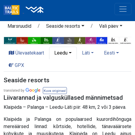
Marsruudid
Seaside resorts
Vali päev
Ülevaatekaart
Leedu
Läti
Eesti
GPX
Seaside resorts
Kuva originaal
Liivarannad ja valgusküllased männimetsad
Klaipėda – Palanga – Leedu-Läti piir: 48 km, 2 või 3 päeva.
Klaipėda ja Palanga on populaarsed kuurordihõnguga
mereäärsed linnad: kõrtside, hotellide, tänavaäärsete
kohvikute ja muusikutega. Klaipėda on Leedu ainus