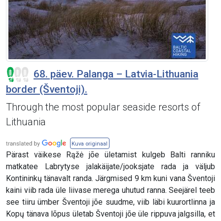
68. päev. Palanga – Latvia-Lithuania
border (Šventoji).
Through the most popular seaside resorts of
Lithuania
Kuva originaal
Pärast väikese Rąžė jõe ületamist kulgeb Balti ranniku
matkatee Labrytyse jalakäijate/jooksjate rada ja väljub
Kontininkų tänavalt randa. Järgmised 9 km kuni vana Šventoji
kaini viib rada üle liivase merega uhutud ranna. Seejärel teeb
see tiiru ümber Šventoji jõe suudme, viib läbi kuurortlinna ja
Kopų tänava lõpus ületab Šventoji jõe üle rippuva jalgsilla, et