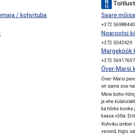
Toitlus
emaja / kohvituba
Saare mõisa 
+372 56988440
k
Noarootsi k
+372 5043429
Margeköök K
+372 56917697
Över-Marsi 
Över-Marsi pere
on sama soe na
Meie boho-hõng
ja ehe külalisla
ka hõrke kooke 
kaasa võtta. Eri
Kohviku ümber oo
veised, tiigis 