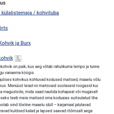
tus
külalistemaja / kohvituba
õrts
ohvik ja Burx
kohvik
kohvik on paik, kus aeg võtab rahulikuma tempo ja tunne
gu vanaema köögis.
ulises kohvikus kohtuvad kodused maitsed, maaelu võlu
hkus. Menüüst leiad nii maitsvaid soolaseid roogasid kui
ja magustoite, mida saad nautida kohapeal või mugavalt
liseks teeb meie maitsed oma koduaias suitsutatud liha.
tab sind tõeline maaelu idüll – karjamaal jalutavad
säravad kuldsed kalad ja lapsed saavad rõõmsalt aega