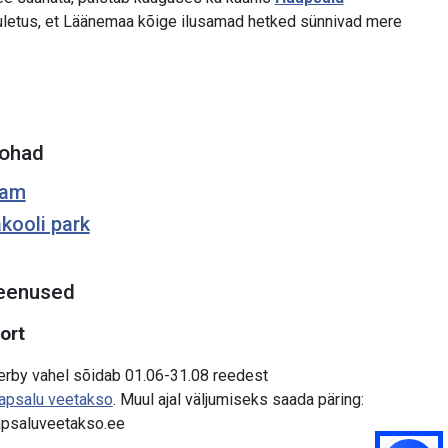
uletus, et Läänemaa kõige ilusamad hetked sünnivad mere
ohad
dam
kooli park
eenused
ort
erby vahel sõidab 01.06-31.08 reedest
apsalu veetakso
. Muul ajal väljumiseks saada päring:
psaluveetakso.ee