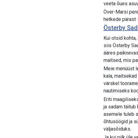
veeta õues asuv
Över-Marsi perek
hetkede pärast –
Österby Sa
Kui otsid kohta,
siis Österby Sa
ääres paiknevas
maitsed, mis pa
Meie menüüst le
kala, maitsekad 
värskel toorain
nautimiseks koo
Eriti maagilise
ja sadam täitub 
asemele tuleb se
õhtusöögid ja s
väljasõiduks.
Ja kui pilk üle