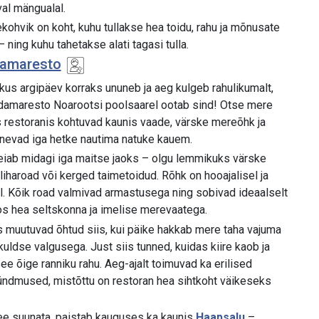
al mängualal.
ohvik on koht, kuhu tullakse hea toidu, rahu ja mõnusate
 ning kuhu tahetakse alati tagasi tulla.
damaresto
 kus argipäev korraks ununeb ja aeg kulgeb rahulikumalt,
damaresto Noarootsi poolsaarel ootab sind! Otse mere
 restoranis kohtuvad kaunis vaade, värske mereõhk ja
nevad iga hetke nautima natuke kauem.
iab midagi iga maitse jaoks – olgu lemmikuks värske
liharoad või kerged taimetoidud. Rõhk on hooajalisel ja
el. Kõik road valmivad armastusega ning sobivad ideaalselt
s hea seltskonna ja imelise merevaatega.
ks muutuvad õhtud siis, kui päike hakkab mere taha vajuma
kuldse valgusega. Just siis tunned, kuidas kiire kaob ja
e õige ranniku rahu. Aeg-ajalt toimuvad ka erilised
ündmused, mistõttu on restoran hea sihtkoht väikeseks
 vee suunata, paistab kauguses ka kaunis
Haapsalu
–