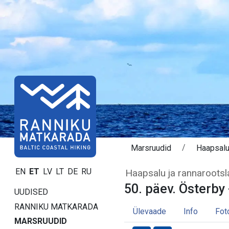
Marsruudid
Haapsal
Päev 50. Österby
EN
ET
LV
LT
DE
RU
Haapsalu ja rannarootsl
50. päev. Österby 
UUDISED
RANNIKU MATKARADA
Ülevaade
Info
Fot
MARSRUUDID