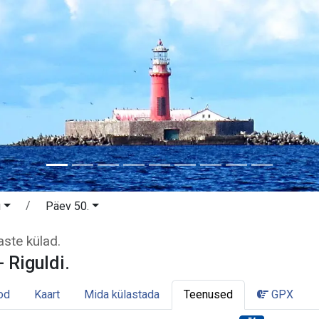
u
Päev 50.
 - Riguldi. Haapsalu ja rannarootsla
aste külad.
- Riguldi.
od
Kaart
Mida külastada
Teenused
GPX