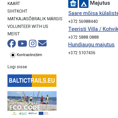
Majutus
KAART
SIHTKOHT
Saare mõisa külalist
MATKAJASÕBRALIK MÄRGIS
+372 56988440
VOLUNTEER WITH US
Teeristi Villa / Kohvi
MEIST
+372 5888 0888
Hundiaugu majutus
+372 5107436
Kontrastirežiim
Logi sisse