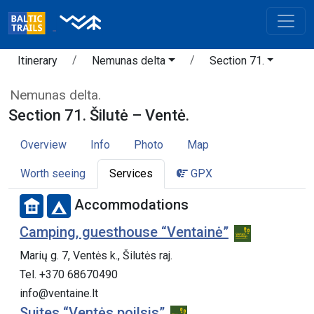
Itinerary
Nemunas delta
Section 71.
Nemunas delta.
Section 71. Šilutė – Ventė.
Overview
Info
Photo
Map
Worth seeing
Services
GPX
Accommodations
Camping, guesthouse “Ventainė”
Marių g. 7, Ventės k., Šilutės raj.
Tel. +370 68670490
info@ventaine.lt
Suites “Ventės poilsis”