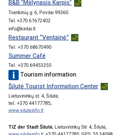
B&B "Mėlynasis Karpis"
Tvenkinių g. 6, Povilai 99360
Tel. +370 61672402
info@kintai.lt
Restaurant “Ventainė”
Tel.: +370 68670490
Summer Café
Tel.: +370 69453255
Tourism information
Šilutė Tourist Information Center
Lietuvininkų st. 4, Šilutė,
tel.: +370 44177785,
www.siluteinfo.lt
TIZ der Stadt Šilutė
, Lietuvininkų Str. 4, Šilutė,
www.siluteinfo.lt
, +370 44177785; GPS: 55.34098,