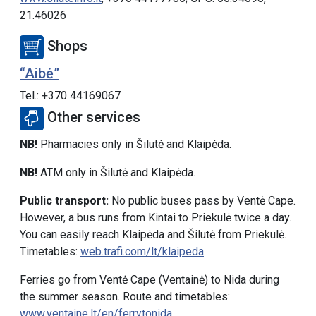
21.46026
Shops
“Aibė”
Tel.: +370 44169067
Other services
NB!
Pharmacies only in Šilutė and Klaipėda.
NB!
ATM only in Šilutė and Klaipėda.
Public transport:
No public buses pass by Ventė Cape.
However, a bus runs from Kintai to Priekulė twice a day.
You can easily reach Klaipėda and Šilutė from Priekulė.
Timetables:
web.trafi.com/lt/klaipeda
Ferries go from Ventė Cape (Ventainė) to Nida during
the summer season. Route and timetables:
www.ventaine.lt/en/ferrytonida