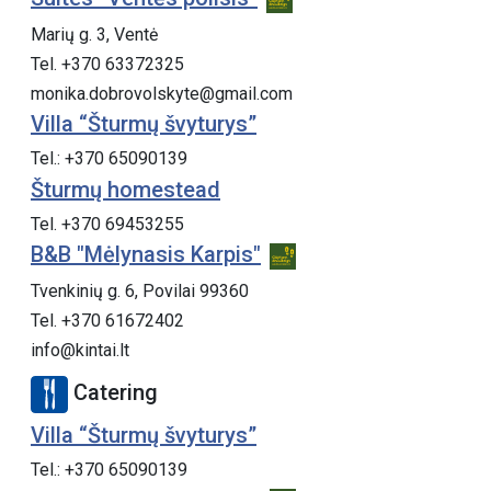
Marių g. 3, Ventė
Tel. +370 63372325
monika.dobrovolskyte@gmail.com
Villa “Šturmų švyturys”
Tel.: +370 65090139
Šturmų homestead
Tel. +370 69453255
B&B "Mėlynasis Karpis"
Tvenkinių g. 6, Povilai 99360
Tel. +370 61672402
info@kintai.lt
Catering
Villa “Šturmų švyturys”
Tel.: +370 65090139