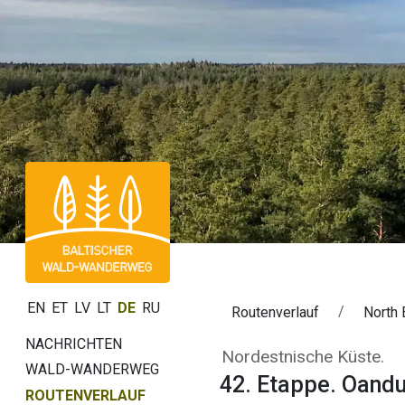
EN
ET
LV
LT
DE
RU
Routenverlauf
North 
NACHRICHTEN
42. Etappe. Oan
Nordestnische Küste.
WALD-WANDERWEG
42. Etappe. Oand
ROUTENVERLAUF