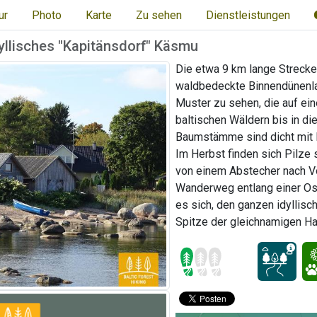
ur
Photo
Karte
Zu sehen
Dienstleistungen
yllisches "Kapitänsdorf" Käsmu
Die etwa 9 km lange Strecke
waldbedeckte Binnendünenla
Muster zu sehen, die auf ei
baltischen Wäldern bis in d
Baumstämme sind dicht mit Fl
Im Herbst finden sich Pilze
von einem Abstecher nach Võs
Wanderweg entlang einer Os
es sich, den ganzen idyllis
Spitze der gleichnamigen Ha