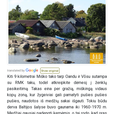
Show original
Kiti 9 kilometrai Miško tako tarp Oandu ir Võsu sutampa
su RMK taku, todėl atkreipkite dėmesį į ženklų
pasikeitimą. Takas eina per gražią, miškingą vidaus
kopų zoną, kur žygeiviai gali pamatyti pušies pušies
pušies, naudotos iš medžių sakai išgauti. Tokiu būdu
derva Baltijos šalyse buvo gaunama iki 1960-1970 m.
Medžiai gausiai padengti kerpėmis, o tai rodo, kad oras