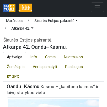
Maršrutas
Šiaurės Estijos pakrantė
Atkarpa 42.
Šiaurės Estijos pakrantė.
Atkarpa 42. Oandu‒Käsmu.
Apžvalga
Info
Gamta
Nuotraukos
Žemėlapis
Verta pamatyti
Paslaugos
GPX
Oandu‒Käsmu
Käsmu – „kapitonų kaimas“ ir
laivų statybos vieta