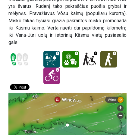
yra švarus. Rudenį tako pakraščius puošia grybai ir
mėlynės. Pravažiavus Võsu kaimą (populiarų kurortą),
Miško takas tęsiasi gražia pakrantės miško promenada
iki Käsmu kaimo. Verta nueiti dar papildomą kilometrą
iki Vana-Jüri uolų ir istorinių Käsmu vietų pusiasalio
gale.