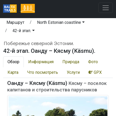
Маршрут
North Estonian coastline
42-й этап.
Побережье северной Эстонии.
42-й этап. Оанду – Кясму (Käsmu).
Обзор
Информация
Природа
Фото
Карта
Что посмотреть
Услуги
GPX
Оанду – Кясму (Käsmu)
Кясму – поселок
капитанов и строительства парусников