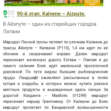
90-й этап. Kalvene – Aizpute.
В Айзпуте – один из старейших городов
Латвии
Маршрут Лесной тропы петляет по улочкам Калвене до
трассы Айзпуте – Kaлвене (P115), 1,4 км идёт по её
обочине и сворачивает вправо. Далее маршрут
пересекает железную дорогу Елгава – Лиепая и до
самого селения Бояс идёт маленькой просёлочной
дорожкой. По пути видны бывшие рыбоводческие
пруды. Ландшафт оживляют рассыпанные в полях
хутора и усадьбы, в которых можно купить разные
местные продукты и выращенные здесь овощи. За
дорогой Казданга - Мазбояс (V1299) маршрут
пересекает карьер Грантниеку. От Калвене до Бояс
маршрут пролегает по Бандавской возвышенности