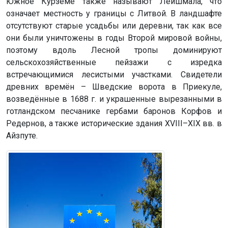
Южное Курземе также называют Лейшмала, что
означает местность у границы с Литвой. В ландшафте
отсутствуют старые усадьбы или деревни, так как все
они были уничтожены в годы Второй мировой войны,
поэтому вдоль Лесной тропы доминируют
сельскохозяйственные пейзажи с изредка
встречающимися лесистыми участками. Свидетели
древних времён – Шведские ворота в Приекуле,
возведённые в 1688 г. и украшенные вырезанными в
готландском песчанике гербами баронов Корфов и
Редернов, а также исторические здания XVIII–XIX вв. в
Айзпуте.