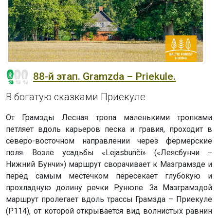
88-й этап. Gramzda – Priekule.
В богатую сказками Приекуле
От Грамзды Лесная тропа маленькими тропками
петляет вдоль карьеров песка и гравия, проходит в
северо-восточном направлении через фермерские
поля. Возле усадьбы «Lejasbunči» («Леясбунчи –
Нижний Бунчи») маршрут сворачивает к Мазграмзде и
перед самым местечком пересекает глубокую и
прохладную долину речки Рунюпе. За Мазграмздой
маршрут пролегает вдоль трассы Грамзда – Приекуле
(P114), от которой открывается вид волнистых равнин