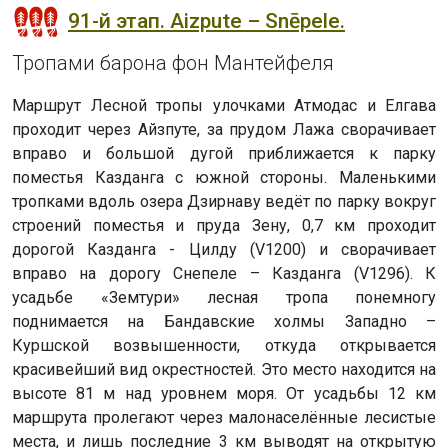
91-й этап. Aizpute – Snēpele.
Тропами барона фон Мантейфеля
Маршрут Лесной тропы улочками Атмодас и Елгава
проходит через Айзпуте, за прудом Лажа сворачивает
вправо и большой дугой приближается к парку
поместья Казданга с южной стороны. Маленькими
тропками вдоль озера Дзирнаву ведёт по парку вокруг
строений поместья и пруда Зену, 0,7 км проходит
дорогой Казданга - Цилду (V1200) и сворачивает
вправо на дорогу Снепеле – Казданга (V1296). К
усадьбе «Земтури» лесная тропа понемногу
поднимается на Бандавские холмы Западно –
Куршской возвышенности, откуда открывается
красивейший вид окрестностей. Это место находится на
высоте 81 м над уровнем моря. От усадьбы 12 км
маршрута пролегают через малонаселённые лесистые
места, и лишь последние 3 км выводят на открытую