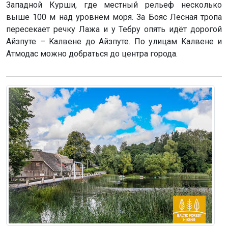
Западной Курши, где местный рельеф несколько
выше 100 м над уровнем моря. За Бояс Лесная тропа
пересекает речку Лажа и у Тебру опять идёт дорогой
Айзпуте – Kaлвене до Айзпуте. По улицам Kaлвене и
Атмодас можно добраться до центра города.