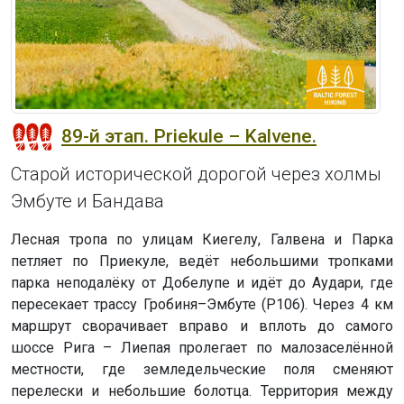
89-й этап. Priekule – Kalvene.
Старой исторической дорогой через холмы
Эмбуте и Бандава
Лесная тропа по улицам Киегелу, Галвена и Парка
петляет по Приекуле, ведёт небольшими тропками
парка неподалёку от Добелупе и идёт до Аудари, где
пересекает трассу Гробиня–Эмбуте (P106). Через 4 км
маршрут сворачивает вправо и вплоть до самого
шоссе Рига – Лиепая пролегает по малозаселённой
местности, где земледельческие поля сменяют
перелески и небольшие болотца. Территория между