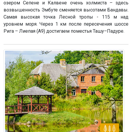
озером Сепене и Калвене очень холмиста – здесь
возвышенность Эмбуте сменяется высотами Бандавы.
Самая высокая точка Лесной тропы - 115 м над
уровнем моря. Через 1 км после пересечения шоссе
Рига – Лиепая (A9) достигаем поместья Ташу–Падуре.