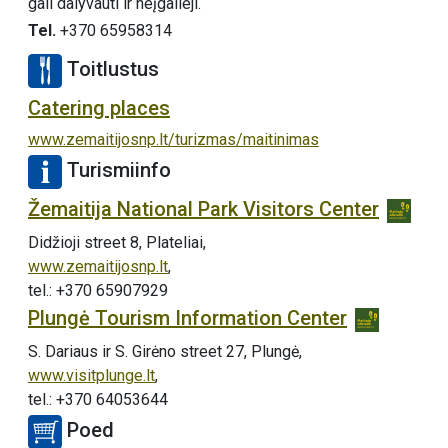
gali dalyvauti ir neįgalieji.
Tel.
+370 65958314
Toitlustus
Catering places
www.zemaitijosnp.lt/turizmas/maitinimas
Turismiinfo
Žemaitija National Park Visitors Center
Didžioji street 8, Plateliai,
www.zemaitijosnp.lt
,
tel.: +370 65907929
Plungė Tourism Information Center
S. Dariaus ir S. Girėno street 27, Plungė,
www.visitplunge.lt
,
tel.: +370 64053644
Poed