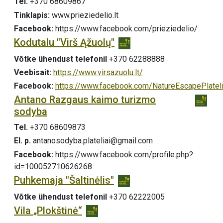
Tel.
+370 68609867
Tinklapis:
www.prieziedelio.lt
Facebook:
https://www.facebook.com/prieziedelio/
Kodutalu "Virš Ąžuolų"
Võtke ühendust telefonil
+370 62288888
Veebisait:
https://www.virsazuolu.lt/
Facebook:
https://www.facebook.com/NatureEscapePlateli
Antano Razgaus kaimo turizmo
sodyba
Tel.
+370 68609873
El. p.
antanosodyba.plateliai@gmail.com
Facebook:
https://www.facebook.com/profile.php?
id=100052710626268
Puhkemaja "Šaltinėlis"
Võtke ühendust telefonil
+370 62222005
Vila „Plokštinė“