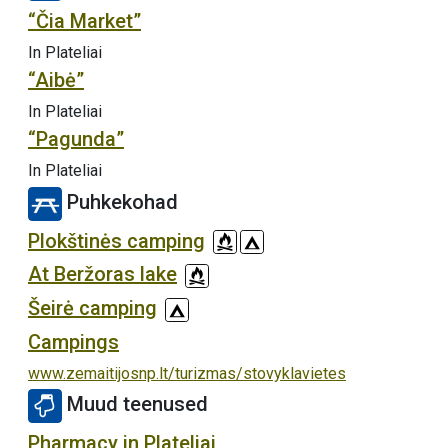
“Čia Market”
In Plateliai
“Aibė”
In Plateliai
“Pagunda”
In Plateliai
Puhkekohad
Plokštinės camping
At Beržoras lake
Šeirė camping
Campings
www.zemaitijosnp.lt/turizmas/stovyklavietes
Muud teenused
Pharmacy in Plateliai