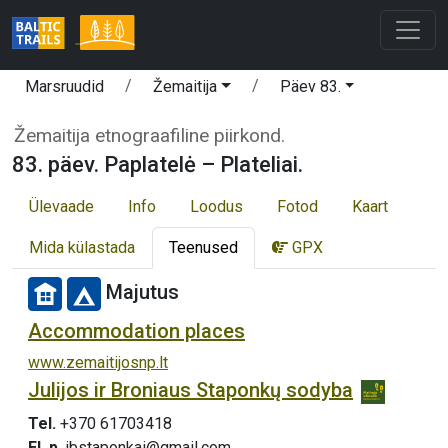
Marsruudid
Žemaitija
Päev 83.
Žemaitija etnograafiline piirkond.
83. päev. Paplatelė – Plateliai.
Ülevaade
Info
Loodus
Fotod
Kaart
Mida külastada
Teenused
GPX
Majutus
Accommodation places
www.zemaitijosnp.lt
Julijos ir Broniaus Staponkų sodyba
Tel.
+370 61703418
El. p.
jbstaponkai@gmail.com