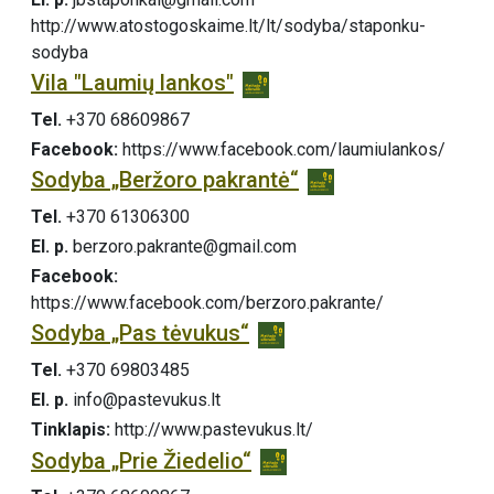
http://www.atostogoskaime.lt/lt/sodyba/staponku-
sodyba
Vila "Laumių lankos"
Tel.
+370 68609867
Facebook:
https://www.facebook.com/laumiulankos/
Sodyba „Beržoro pakrantė“
Tel.
+370 61306300
El. p.
berzoro.pakrante@gmail.com
Facebook:
https://www.facebook.com/berzoro.pakrante/
Sodyba „Pas tėvukus“
Tel.
+370 69803485
El. p.
info@pastevukus.lt
Tinklapis:
http://www.pastevukus.lt/
Sodyba „Prie Žiedelio“