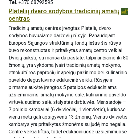
Tel.
+370 68792595
Platelių dvaro sodybos tradicinių amatų
centras
Tradicinių amatų centras įrengtas Platelių dvaro
sodybos buvusiame daržovių rūsyje. Panaudojant
Europos Sąjungos struktūrinių fondų lėšas šis rūsys
buvo rekonstruotas ir pritaikytas amatų centro veiklai.
Dviejų aukštų su mansarda pastate, talpinančiame iki 80
žmonių, yra vykdoma įvairi tradicinių amatų mokymo,
etnokultūros papročių ir apeigų pažinimo bei kulinarinio
paveldo degustavimo edukacinė veikla. Rūsyje ir
pirmame aukšte įrengtos 5 patalpos edukaciniams
užsiėmimams: amatų mokymo salė, kulinarinio paveldo
virtuvė, audimo salė, stalystės dirbtuvės. Mansardoje –
7 poilsio kambariai (6 dviviečiai, 1 vienvietis), kuriuose
vienu metu gali apsigyventi 13 žmonių. Vienas dvivietis
kambarys yra pritaikytas žmonėms su judėjimo negalia.
Centre veikia liftas, todėl edukaciniuose užsiėmimuose