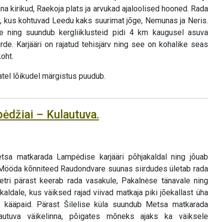
na kirikud, Raekoja plats ja arvukad ajaloolised hooned. Rada
, kus kohtuvad Leedu kaks suurimat jõge, Nemunas ja Neris.
e ning suundub kergliiklusteid pidi 4 km kaugusel asuva
rde. Karjääri on rajatud tehisjärv ning see on kohalike seas
oht.
atel lõikudel märgistus puudub.
pėdžiai – Kulautuva.
a matkarada Lampėdise karjääri põhjakaldal ning jõuab
 Mööda kõnniteed Raudondvare suunas siirdudes ületab rada
etri pärast keerab rada vasakule, Pakalnėse tänavale ning
ldale, kus väiksed rajad viivad matkaja piki jõekallast üha
a kääpaid. Pärast Šilelise küla suundub Metsa matkarada
autuva väikelinna, põigates mõneks ajaks ka väiksele