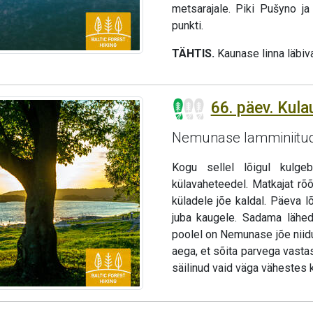
metsarajale. Piki Pušyno j
punkti.
TÄHTIS.
Kaunase linna läbiv
66. päev. Kulau
Nemunase lamminiitu
Kogu sellel lõigul kulg
külavaheteedel. Matkajat rõ
küladele jõe kaldal. Päeva 
juba kaugele. Sadama läheda
poolel on Nemunase jõe niidud
aega, et sõita parvega vastas
säilinud vaid väga vähestes 