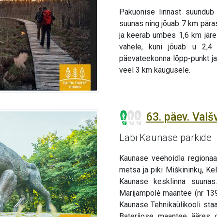
Pakuonise linnast suundub
suunas ning jõuab 7 km päras
ja keerab umbes 1,6 km järe
vahele, kuni jõuab u 2,4
päevateekonna lõpp-punkt ja
veel 3 km kaugusele.
63. päev. Vai
Läbi Kaunase parkide
Kaunase veehoidla regionaa
metsa ja piki Miškininkų, K
Kaunase kesklinna suunas.
Marijampolė maantee (nr 13
Kaunase Tehnikaülikooli staa
Baterijose maantee ääres o