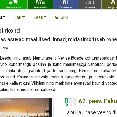
u
Läti
Eesti
GPX
piirkond
s asuvad maalilised linnad, mida ümbritseb rohel
päeva.
Leedu linnu, asub Nemunase ja Nerise jõgede kohtumispaigas. K
no kubermangu pealinn ja kahe maailmasõja vahelisel perio
 rohkesti jalgrattateid ja teeradu ning Nemunase kallastel
d on nüüd Kaunase rahvale mõnus ajaveetmis- ja supluskoht. 
nase kallast kuni Vilkijani ning matkajale avanevad kaunid vaate
ulad, linnamäed ja metsatukad.
62. päev. Pak
Läbi Kaunase veehoidl