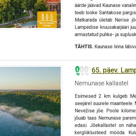
äärde jäävad Kaunase vanalin
teeb looke Santakose pargis
Matkarada ületab Nerise jõ
Lampėdise kruusakarjääri juu
armastatud puhke- ja suplusk
TÄHTIS.
Kaunase linna läbiv
65. päev. Lam
Nemunase kallastel
Esimesed 2 km kulgeb Mets
seejärel suurele maanteele.
Nevėžise jõe. Poole kilome
jõuab taas Nemunase paremka
edasi. Jõekallastel on näh
kergliiklusteed mööda Kul