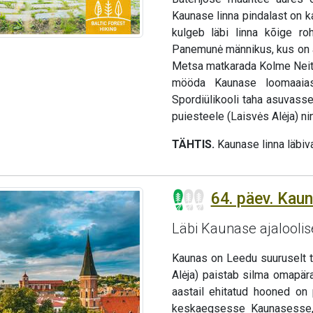
Kaunase linna pindalast on k
kulgeb läbi linna kõige r
Panemunė männikus, kus on ar
Metsa matkarada Kolme Neitsi
mööda Kaunase loomaaias
Spordiülikooli taha asuvass
puiesteele (Laisvės Alėja) n
TÄHTIS.
Kaunase linna läbiv
64. päev. Kau
Läbi Kaunase ajaloolis
Kaunas on Leedu suuruselt t
Alėja) paistab silma omapär
aastail ehitatud hooned on 
keskaegsesse Kaunasesse, 