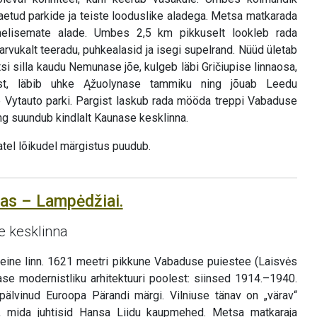
aetud parkide ja teiste looduslike aladega. Metsa matkarada
ohelisemate alade. Umbes 2,5 km pikkuselt lookleb rada
vukalt teeradu, puhkealasid ja isegi supelrand. Nüüd ületab
 silla kaudu Nemunase jõe, kulgeb läbi Gričiupise linnaosa,
t, läbib uhke Ąžuolynase tammiku ning jõuab Leedu
e Vytauto parki. Pargist laskub rada mööda treppi Vabaduse
ing suundub kindlalt Kaunase kesklinna.
atel lõikudel märgistus puudub.
nas – Lampėdžiai.
e kesklinna
eine linn. 1621 meetri pikkune Vabaduse puiestee (Laisvės
ase modernistliku arhitektuuri poolest: siinsed 1914.–1940.
pälvinud Euroopa Pärandi märgi. Vilniuse tänav on „värav“
mida juhtisid Hansa Liidu kaupmehed. Metsa matkaraja