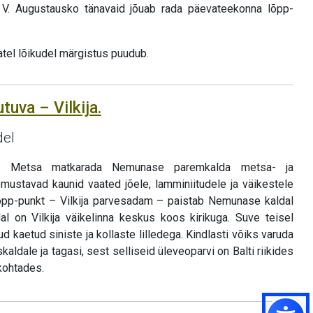
a V. Augustausko tänavaid jõuab rada päevateekonna lõpp-
atel lõikudel märgistus puudub.
tuva – Vilkija.
del
eb Metsa matkarada Nemunase paremkalda metsa- ja
õmustavad kaunid vaated jõele, lamminiitudele ja väikestele
lõpp-punkt – Vilkija parvesadam – paistab Nemunase kaldal
l on Vilkija väikelinna keskus koos kirikuga. Suve teisel
 kaetud siniste ja kollaste lilledega. Kindlasti võiks varuda
kaldale ja tagasi, sest selliseid üleveoparvi on Balti riikides
kohtades.