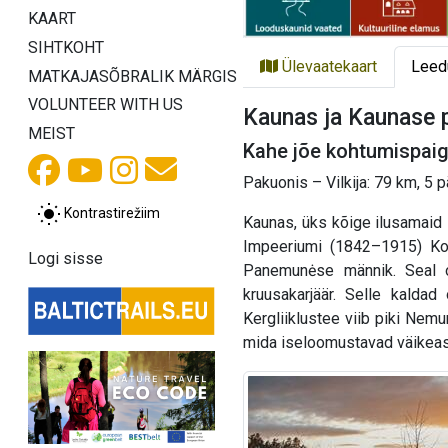
KAART
SIHTKOHT
Ülevaatekaart
Leed
MATKAJASÕBRALIK MÄRGIS
VOLUNTEER WITH US
Kaunas ja Kaunase 
MEIST
Kahe jõe kohtumispaiga
Pakuonis – Vilkija: 79 km, 5 
Kontrastirežiim
Kaunas, üks kõige ilusamaid 
Impeeriumi (1842–1915) Kov
Logi sisse
Panemunėse männik. Seal on
kruusakarjäär. Selle kalda
Kergliiklustee viib piki Nemu
mida iseloomustavad väikeas