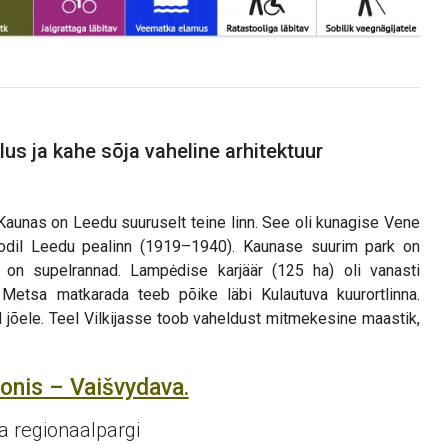
us ja kahe sõja vaheline arhitektuur
aunas on Leedu suuruselt teine linn. See oli kunagise Vene
odil Leedu pealinn (1919–1940). Kaunase suurim park on
 on supelrannad. Lampėdise karjäär (125 ha) oli vanasti
Metsa matkarada teeb põike läbi Kulautuva kuurortlinna.
d jõele. Teel Vilkijasse toob vaheldust mitmekesine maastik,
uonis – Vaišvydava.
a regionaalpargi