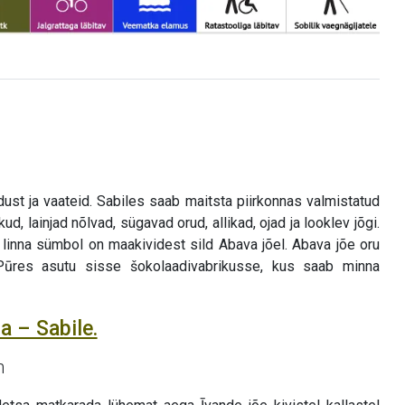
st ja vaateid. Sabiles saab maitsta piirkonnas valmistatud
d, lainjad nõlvad, sügavad orud, allikad, ojad ja looklev jõgi.
 linna sümbol on maakividest sild Abava jõel. Abava jõe oru
. Pūres asutu sisse šokolaadivabrikusse, kus saab minna
a – Sabile.
n