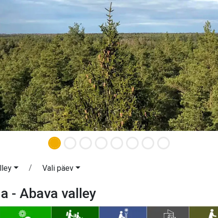
lley
Vali päev
 - Abava valley