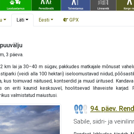
u
Läti
Eesti
GPX
puuvälju
m, 3 päeva.
 2 km lai ja 30–40 m sügav, pakkudes matkajale mõnusat vaheldu
stiparki (veidi alla 100 hektari) iseloomustavad niidud, põõsastiku
ja, kus toimuvad näitused, kontserdid ja muud üritused. Kandava
is on eriti kaunid kesksuvel, hoolitsevad lihaveiste karjad
rikus valmistatud maiustusi.
94. päev. Rend
Sabile, siidri- ja veinilin