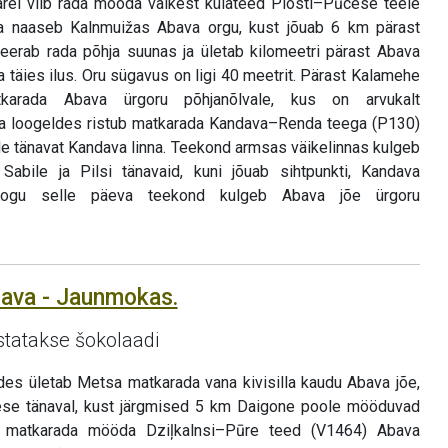
ärel viib rada mööda väikest külateed Plosti–Pūcese teele
ja naaseb Kalnmuižas Abava orgu, kust jõuab 6 km pärast
eerab rada põhja suunas ja ületab kilomeetri pärast Abava
a täies ilus. Oru sügavus on ligi 40 meetrit. Pärast Kalamehe
arada Abava ürgoru põhjanõlvale, kus on arvukalt
tsa loogeldes ristub matkarada Kandava–Renda teega (P130)
le tänavat Kandava linna. Teekond armsas väikelinnas kulgeb
Sabile ja Pilsi tänavaid, kuni jõuab sihtpunkti, Kandava
 Kogu selle päeva teekond kulgeb Abava jõe ürgoru
dava - Jaunmokas.
statakse šokolaadi
des ületab Metsa matkarada vana kivisilla kaudu Abava jõe,
se tänaval, kust järgmised 5 km Daigone poole mööduvad
ub matkarada mööda Dziļkalnsi–Pūre teed (V1464) Abava