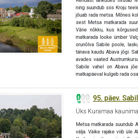
Rendast lahkudes tiirutab M
ning suundub siis Kroju teel
jõuab rada metsa. Mõnes ko
sest Metsa matkarada suun
Vāne nõkku, kus kõrgused 
matkarada looke ümber Valg
orunõlva Sabile poole, lask
tänava kaudu Abava jõgi. Sa
avades vaated Austrumkursa
Sabile vahel on Abava jõe 
matkapäeval kulgeb rada osal
95. päev. Sabi
Üks Kuramaa kaunima
Metsa matkarada suundub Ab
välja. Väike rajake viib üle