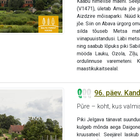
Kaabu nimelise mäeni. Seej
(V1471), ületab Amula jõe 
Aizdzire mõisaparki. Nüüd k
jõe. Siin on Abava ürgorg om
silda tõuseb Metsa matk
viinapuuistandusi. Läbi me
ning saabub lõpuks piki Sabi
mööda Lauku, Ozola, Zīļu, 
ordulinnuse varemeteni.
maastikukaitsealal.
96. päev. Kan
Pūre – koht, kus valmi
Piki Jelgava tänavat suundu
kulgeb mõnda aega Daigone
kruusateel. Seejärel lask