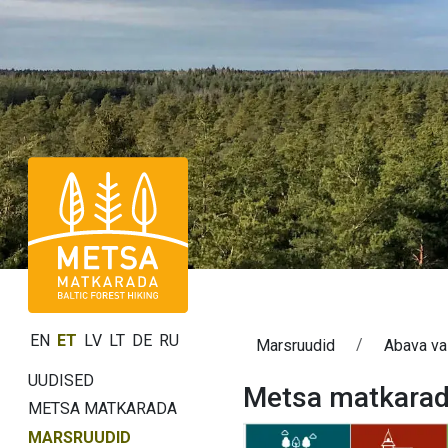
EN
ET
LV
LT
DE
RU
Marsruudid
Abava va
UUDISED
Metsa matkarada
METSA MATKARADA
MARSRUUDID