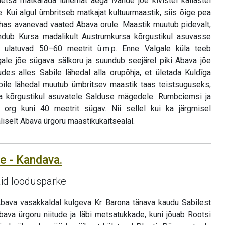
etsa matkarada lühemat aega Īvande jõe kivistel kallastel
e. Kui algul ümbritseb matkajat kultuurmaastik, siis õige pea
has avanevad vaated Abava orule. Maastik muutub pidevalt,
dub Kursa madalikult Austrumkursa kõrgustikul asuvasse
ulatuvad 50–60 meetrit ü.m.p. Enne Valgale küla teeb
ale jõe sügava sälkoru ja suundub seejärel piki Abava jõe
udes alles Sabile lähedal alla orupõhja, et ületada Kuldīga
bile lähedal muutub ümbritsev maastik taas teistsuguseks,
 kõrgustikul asuvatele Salduse mägedele. Rumbciemsi ja
org kuni 40 meetrit sügav. Nii sellel kui ka järgmisel
iselt Abava ürgoru maastikukaitsealal.
le - Kandava.
id loodusparke
ava vasakkaldal kulgeva Kr. Barona tänava kaudu Sabilest
 Abava ürgoru niitude ja läbi metsatukkade, kuni jõuab Rootsi