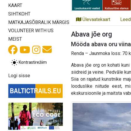
KAART
SIHTKOHT
Ülevaatekaart
Leed
MATKAJASÕBRALIK MÄRGIS
VOLUNTEER WITH US
Abava jõe org
MEIST
Mööda abava oru viina
Renda – Jaunmoka loss: 70 k
Kontrastirežiim
Abava jõe org on kohati kuni
siidreid ja veine. Pedvāle kun
Logi sisse
Siia on rajatud kunstnike ma
looduslike niitude eest, m
ekskursioonile ja maitsta vab