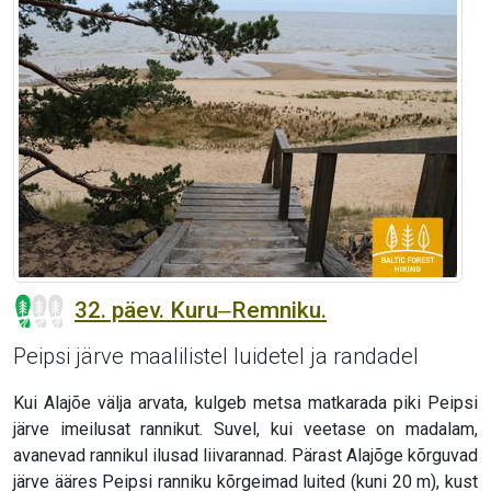
32. päev. Kuru‒Remniku.
Peipsi järve maalilistel luidetel ja randadel
Kui Alajõe välja arvata, kulgeb metsa matkarada piki Peipsi
järve imeilusat rannikut. Suvel, kui veetase on madalam,
avanevad rannikul ilusad liivarannad. Pärast Alajõge kõrguvad
järve ääres Peipsi ranniku kõrgeimad luited (kuni 20 m), kust