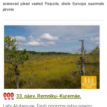
avanevad pikad vaated Peipsile, ühele Euroopa suurimale
järvele.
33. päev. Remniku‒Kuremäe.
Läbi Alutaguse, Eesti noorima rahvuspargi