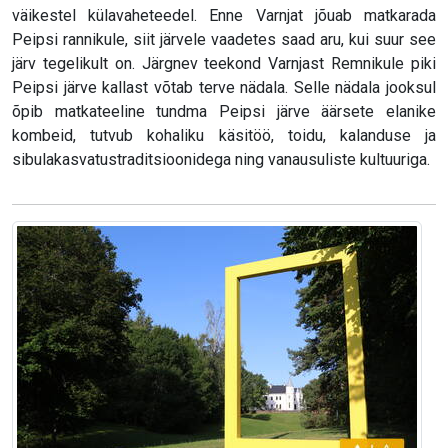
väikestel külavaheteedel. Enne Varnjat jõuab matkarada
Peipsi rannikule, siit järvele vaadetes saad aru, kui suur see
järv tegelikult on. Järgnev teekond Varnjast Remnikule piki
Peipsi järve kallast võtab terve nädala. Selle nädala jooksul
õpib matkateeline tundma Peipsi järve äärsete elanike
kombeid, tutvub kohaliku käsitöö, toidu, kalanduse ja
sibulakasvatustraditsioonidega ning vanausuliste kultuuriga.