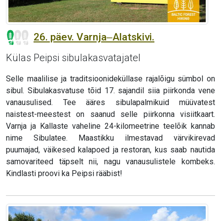
26. päev. Varnja‒Alatskivi.
Külas Peipsi sibulakasvatajatel
Selle maalilise ja traditsioonideküllase rajalõigu sümbol on
sibul. Sibulakasvatuse tõid 17. sajandil siia piirkonda vene
vanausulised. Tee ääres sibulapalmikuid müüvatest
naistest-meestest on saanud selle piirkonna visiitkaart.
Varnja ja Kallaste vaheline 24-kilomeetrine teelõik kannab
nime Sibulatee. Maastikku ilmestavad värvikirevad
puumajad, väikesed kalapoed ja restoran, kus saab nautida
samovariteed täpselt nii, nagu vanausulistele kombeks.
Kindlasti proovi ka Peipsi rääbist!