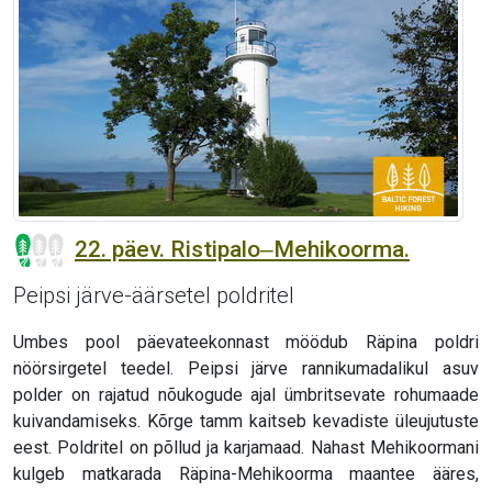
22. päev. Ristipalo‒Mehikoorma.
Peipsi järve-äärsetel poldritel
Umbes pool päevateekonnast möödub Räpina poldri
nöörsirgetel teedel. Peipsi järve rannikumadalikul asuv
polder on rajatud nõukogude ajal ümbritsevate rohumaade
kuivandamiseks. Kõrge tamm kaitseb kevadiste üleujutuste
eest. Poldritel on põllud ja karjamaad. Nahast Mehikoormani
kulgeb matkarada Räpina-Mehikoorma maantee ääres,