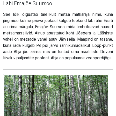
Läbi Emajõe Suursoo
See lõik õigustab täielikult metsa matkaraja nime, kuna
järgmise kolme päeva jooksul kulgeb teekond läbi ühe Eesti
suurima märgala, Emajõe-Suursoo, mida ümbritsevad suured
metsamassiivid. Ainus asustatud koht Jõepera ja Lääniste
vahel on metsade vahel asuv Järvselja. Maapind on tasane,
kuna rada kulgeb Peipsi järve rannikumadalikul. Lõpp-punkt
asub Ahja jõe ääres, mis on tuntud oma maaliliste Devoni
liivakivipaljandite poolest. Ahja on populaarne veespordijõgi.