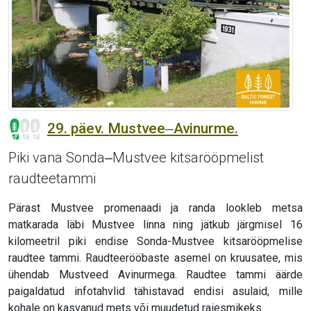
29. päev. Mustvee‒Avinurme.
Piki vana Sonda‒Mustvee kitsarööpmelist
raudteetammi
Pärast Mustvee promenaadi ja randa lookleb metsa
matkarada läbi Mustvee linna ning jätkub järgmisel 16
kilomeetril piki endise Sonda-Mustvee kitsarööpmelise
raudtee tammi. Raudteerööbaste asemel on kruusatee, mis
ühendab Mustveed Avinurmega. Raudtee tammi äärde
paigaldatud infotahvlid tähistavad endisi asulaid, mille
kohale on kasvanud mets või muudetud raiesmikeks.