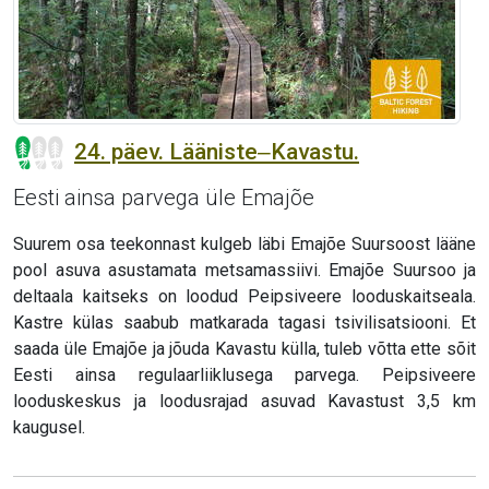
24. päev. Lääniste‒Kavastu.
Eesti ainsa parvega üle Emajõe
Suurem osa teekonnast kulgeb läbi Emajõe Suursoost lääne
pool asuva asustamata metsamassiivi. Emajõe Suursoo ja
deltaala kaitseks on loodud Peipsiveere looduskaitseala.
Kastre külas saabub matkarada tagasi tsivilisatsiooni. Et
saada üle Emajõe ja jõuda Kavastu külla, tuleb võtta ette sõit
Eesti ainsa regulaarliiklusega parvega. Peipsiveere
looduskeskus ja loodusrajad asuvad Kavastust 3,5 km
kaugusel.