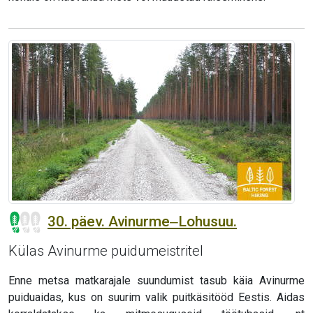
30. päev. Avinurme‒Lohusuu.
Külas Avinurme puidumeistritel
Enne metsa matkarajale suundumist tasub käia Avinurme
puiduaidas, kus on suurim valik puitkäsitööd Eestis. Aidas