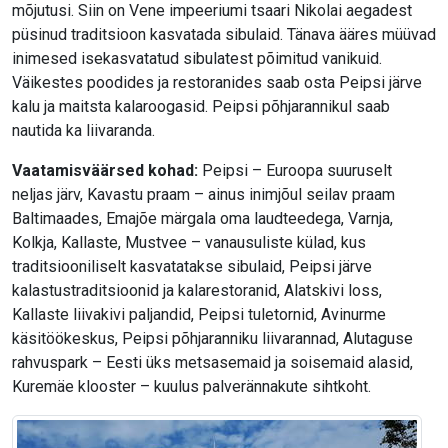
mõjutusi. Siin on Vene impeeriumi tsaari Nikolai aegadest
püsinud traditsioon kasvatada sibulaid. Tänava ääres müüvad
inimesed isekasvatatud sibulatest põimitud vanikuid.
Väikestes poodides ja restoranides saab osta Peipsi järve
kalu ja maitsta kalaroogasid. Peipsi põhjarannikul saab
nautida ka liivaranda.
Vaatamisväärsed kohad:
Peipsi – Euroopa suuruselt
neljas järv, Kavastu praam – ainus inimjõul seilav praam
Baltimaades, Emajõe märgala oma laudteedega, Varnja,
Kolkja, Kallaste, Mustvee – vanausuliste külad, kus
traditsiooniliselt kasvatatakse sibulaid, Peipsi järve
kalastustraditsioonid ja kalarestoranid, Alatskivi loss,
Kallaste liivakivi paljandid, Peipsi tuletornid, Avinurme
käsitöökeskus, Peipsi põhjaranniku liivarannad, Alutaguse
rahvuspark – Eesti üks metsasemaid ja soisemaid alasid,
Kuremäe klooster – kuulus palverännakute sihtkoht.