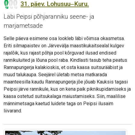
31. päev. Lohusuu‒Kuru.
Läbi Peipsi põhjaranniku seene- ja
marjametsade
Selle päeva esimene osa lookleb läbi võimsa okasmetsa.
Eriti silmapaistev on Järvevälja maastikukaitsealal kulgev
rajalõik, kus rajast põhja pool kõrguvad ilusad endised
rannikuluited ja lõuna pool raba. Kindlasti tasub teha peatus
Rannapungerja kalakioskis, et osta kaasa suitsurääbist ja
muud talukaupa. Seejärel ületab metsa matkarada
maanteesilla kaudu Rannapungerja jõe jõuab Kauksis tagasi
Peipsi järve rannikule, kus on kena paik piknikupidamiseks ja
kaasa ostetud suitsukalaga maiustamiseks. Siin, maalilise
männimetsaga kaetud luidete taga on Peipsi ilusaim
liivarand.