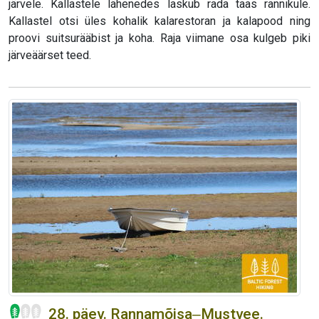
järvele. Kallastele lähenedes laskub rada taas rannikule.
Kallastel otsi üles kohalik kalarestoran ja kalapood ning
proovi suitsurääbist ja koha. Raja viimane osa kulgeb piki
järveäärset teed.
28. päev. Rannamõisa‒Mustvee.