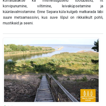
korraldatakse ka mitmesuguseid töötubasid, nt
korvipunumine, viltimine, leivaküpsetamine ja
küünlavalmistamine. Enne Separa küla kulgeb matkarada läbi
suure metsamassiivi, kus suve lõpul on rikkalikult pohli,
mustikaid ja seeni.