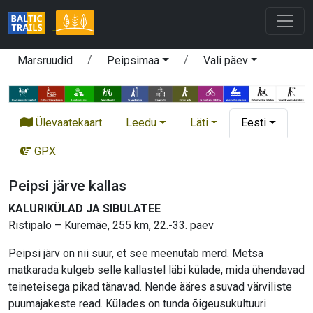
Marsruudid
Peipsimaa
Vali päev
Ülevaatekaart
Leedu
Läti
Eesti
GPX
Peipsi järve kallas
KALURIKÜLAD JA SIBULATEE
Ristipalo – Kuremäe, 255 km, 22.-33. päev
Peipsi järv on nii suur, et see meenutab merd. Metsa
matkarada kulgeb selle kallastel läbi külade, mida ühendavad
teineteisega pikad tänavad. Nende ääres asuvad värviliste
puumajakeste read. Külades on tunda õigeusukultuuri