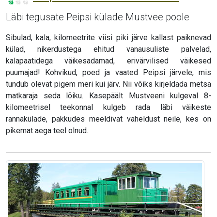
Läbi tegusate Peipsi külade Mustvee poole
Sibulad, kala, kilomeetrite viisi piki järve kallast paiknevad
külad, nikerdustega ehitud vanausuliste palvelad,
kalapaatidega väikesadamad, erivärvilised väikesed
puumajad! Kohvikud, poed ja vaated Peipsi järvele, mis
tundub olevat pigem meri kui järv. Nii võiks kirjeldada metsa
matkaraja seda lõiku. Kasepäält Mustveeni kulgeval 8-
kilomeetrisel teekonnal kulgeb rada läbi väikeste
rannakülade, pakkudes meeldivat vaheldust neile, kes on
pikemat aega teel olnud.