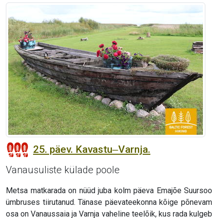
25. päev. Kavastu‒Varnja.
Vanausuliste külade poole
Metsa matkarada on nüüd juba kolm päeva Emajõe Suursoo
ümbruses tiirutanud. Tänase päevateekonna kõige põnevam
osa on Vanaussaia ja Varnja vaheline teelõik, kus rada kulgeb