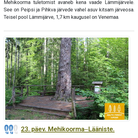
Mehikoorma tuletornist avaneb kena vaade Lämmijärvele.
See on Peipsi ja Pihkva järvede vahel asuv kitsam järveosa.
Teisel pool Lämmijärve, 1,7 km kaugusel on Venemaa.
23. päev. Mehikoorma‒Lääniste.